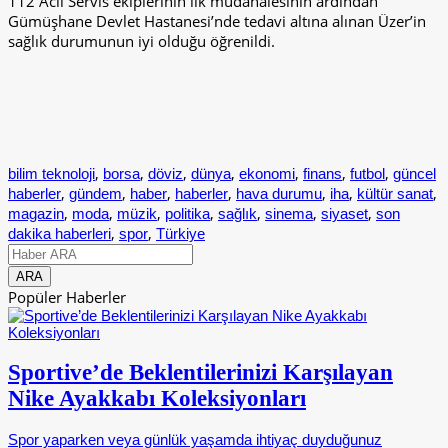
112 Acil Servis ekiplerinin ilk müdahalesinin ardından
Gümüşhane Devlet Hastanesi’nde tedavi altına alınan Üzer’in
sağlık durumunun iyi olduğu öğrenildi.
,
,
,
,
,
,
,
bilim teknoloji
borsa
döviz
dünya
ekonomi
finans
futbol
güncel
,
,
,
,
,
,
,
haberler
gündem
haber
haberler
hava durumu
iha
kültür sanat
,
,
,
,
,
,
,
magazin
moda
müzik
politika
sağlık
sinema
siyaset
son
,
,
dakika haberleri
spor
Türkiye
Popüler Haberler
Sportive’de Beklentilerinizi Karşılayan
Nike Ayakkabı Koleksiyonları
Spor yaparken veya günlük yaşamda ihtiyaç duyduğunuz