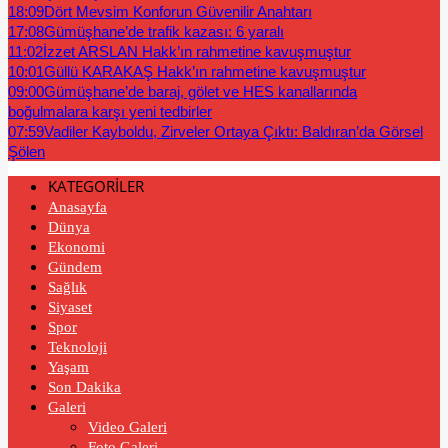
18:09
Dört Mevsim Konforun Güvenilir Anahtarı
17:08
Gümüşhane’de trafik kazası: 6 yaralı
11:02
İzzet ARSLAN Hakk’ın rahmetine kavuşmuştur
10:01
Güllü KARAKAŞ Hakk’ın rahmetine kavuşmuştur
09:00
Gümüşhane’de baraj, gölet ve HES kanallarında
boğulmalara karşı yeni tedbirler
07:59
Vadiler Kayboldu, Zirveler Ortaya Çıktı: Baldıran’da Görsel
Şölen
KATEGORİLER
Anasayfa
Dünya
Ekonomi
Gündem
Sağlık
Siyaset
Spor
Teknoloji
Yaşam
Son Dakika
Galeri
Video Galeri
Foto Galeri