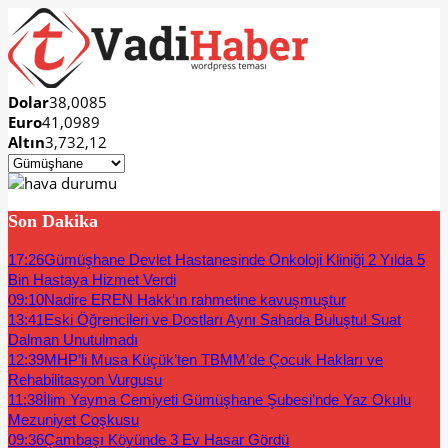
Dolar
38,0085
Euro
41,0989
Altın
3,732,12
Son Dakika
17:26
Gümüşhane Devlet Hastanesinde Onkoloji Kliniği 2 Yılda 5
Bin Hastaya Hizmet Verdi
09:10
Nadire EREN Hakk’ın rahmetine kavuşmuştur
13:41
Eski Öğrencileri ve Dostları Aynı Sahada Buluştu! Suat
Dalman Unutulmadı
12:39
MHP’li Musa Küçük’ten TBMM’de Çocuk Hakları ve
Rehabilitasyon Vurgusu
11:38
İlim Yayma Cemiyeti Gümüşhane Şubesi’nde Yaz Okulu
Mezuniyet Coşkusu
09:36
Çambaşı Köyünde 3 Ev Hasar Gördü