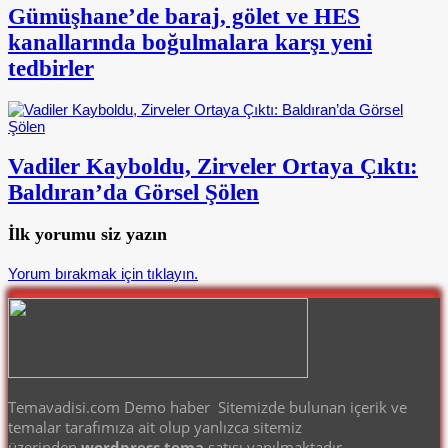
Gümüşhane’de baraj, gölet ve HES
kanallarında boğulmalara karşı yeni
tedbirler
Vadiler Kayboldu, Zirveler Ortaya Çıktı:
Baldıran’da Görsel Şölen
İlk yorumu siz yazın
Yorum bırakmak için tıklayın.
Temavadisi.com Demo haber Sitemizde bulunan içerik ve
temalar tarafımıza ait olup yanlızca sitemiz
üzerinden
wordpress tema
satışı yapılmaktadır.