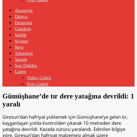
Anasayfa
Dünya
Ekonomi
Gündem
Sağlık
Siyaset
Spor
Teknoloji
Yaşam
Son Dakika
Galeri
Video Galeri
Foto Galeri
Gümüşhane’de tır dere yatağına devrildi: 1
yaralı
Giresun’dan hafriyat yüklemek için Gümüşhane’ye gelen tır,
kayganlaşan yolda kontrolden çıkarak 10 metreden dere
yatağına devrildi. Kazada sürücü yaralandı. Edinilen bilgiye
göre, Giresun’dan hafriyat malzemesi almak üzere