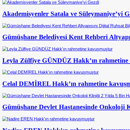
Akademisyenler Satala ve Süleymaniye’yi G
Gümüşhane Belediyesi Kent Rehberi Altyapısı
Leyla Zülfiye GÜNDÜZ Hakk’ın rahmetine
Celal DEMİREL Hakk’ın rahmetine kavuş
Gümüşhane Devlet Hastanesinde Onkoloji Kl