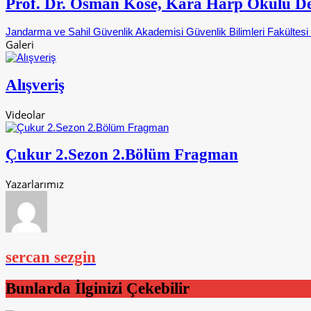
Prof. Dr. Osman Köse, Kara Harp Okulu De
Jandarma ve Sahil Güvenlik Akademisi Güvenlik Bilimleri Fakültes
Galeri
Alışveriş
Videolar
Çukur 2.Sezon 2.Bölüm Fragman
Yazarlarımız
sercan sezgin
Bunlarda İlginizi Çekebilir