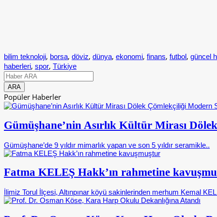
,
,
,
,
,
,
,
bilim teknoloji
borsa
döviz
dünya
ekonomi
finans
futbol
güncel h
,
,
haberleri
spor
Türkiye
Popüler Haberler
Gümüşhane’nin Asırlık Kültür Mirası Dölek
Gümüşhane’de 9 yıldır mimarlık yapan ve son 5 yıldır seramikle..
Fatma KELEŞ Hakk’ın rahmetine kavuşmu
İlimiz Torul İlçesi, Altınpınar köyü sakinlerinden merhum Kemal KELE