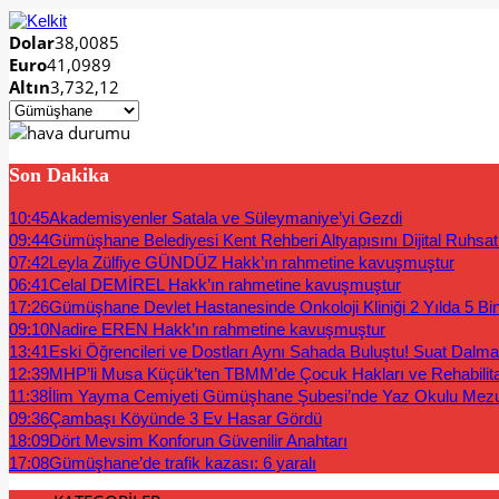
Dolar
38,0085
Euro
41,0989
Altın
3,732,12
Son Dakika
10:45
Akademisyenler Satala ve Süleymaniye’yi Gezdi
09:44
Gümüşhane Belediyesi Kent Rehberi Altyapısını Dijital Ruhsat B
07:42
Leyla Zülfiye GÜNDÜZ Hakk’ın rahmetine kavuşmuştur
06:41
Celal DEMİREL Hakk’ın rahmetine kavuşmuştur
17:26
Gümüşhane Devlet Hastanesinde Onkoloji Kliniği 2 Yılda 5 Bi
09:10
Nadire EREN Hakk’ın rahmetine kavuşmuştur
13:41
Eski Öğrencileri ve Dostları Aynı Sahada Buluştu! Suat Dalm
12:39
MHP’li Musa Küçük’ten TBMM’de Çocuk Hakları ve Rehabilit
11:38
İlim Yayma Cemiyeti Gümüşhane Şubesi’nde Yaz Okulu Mez
09:36
Çambaşı Köyünde 3 Ev Hasar Gördü
18:09
Dört Mevsim Konforun Güvenilir Anahtarı
17:08
Gümüşhane’de trafik kazası: 6 yaralı