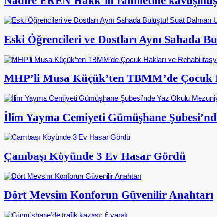
Nadire EREN Hakk’ın rahmetine kavuşmuş
Eski Öğrencileri ve Dostları Aynı Sahada 
MHP’li Musa Küçük’ten TBMM’de Çocuk Ha
İlim Yayma Cemiyeti Gümüşhane Şubesi’nd
Çambaşı Köyünde 3 Ev Hasar Gördü
Dört Mevsim Konforun Güvenilir Anahtarı