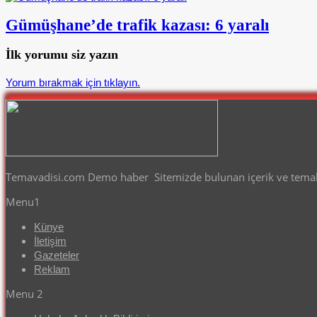
Gümüşhane’de trafik kazası: 6 yaralı
İlk yorumu siz yazın
Yorum bırakmak için tıklayın.
Temavadisi.com Demo haber Sitemizde bulunan içerik ve temalar
Menu1
Künye
İletişim
Gazeteler
Reklam
Menu 2