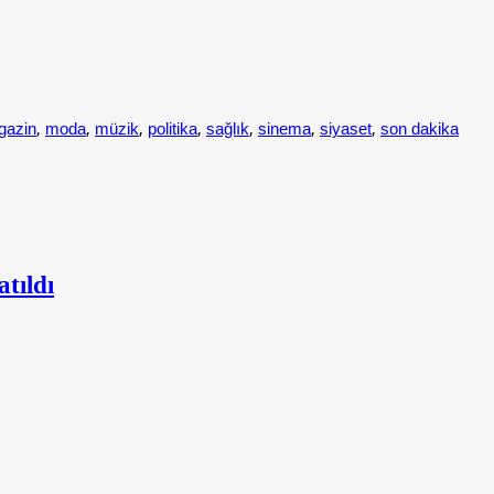
,
,
,
,
,
,
,
gazin
moda
müzik
politika
sağlık
sinema
siyaset
son dakika
tıldı