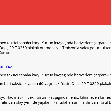
 taksici sabaha karyı Kürtün kavşağında bariyerlere çarparak ha
sin Önal, 29 T 0260 plakalı otomobiliyle Trabzon’a yolcu götürdü
Kürtün..
um Yap
 taksici sabaha karyı Kürtün kavşağında bariyerlere çarparak ha
an beri taksicilik yapan 60 yaşındaki Yasin Önal, 29 T 0260 plaka
öyü Hac mevkiindeki Kürtün kavşağında henüz bilinmeyen bir ned
 tarafından olay yerinde yapılan ilk müdahalesinin ardından Torul 