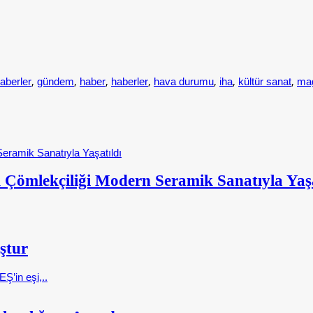
,
,
,
,
,
,
,
aberler
gündem
haber
haberler
hava durumu
iha
kültür sanat
ma
 Çömlekçiliği Modern Seramik Sanatıyla Yaşa
ştur
Ş’in eşi,..