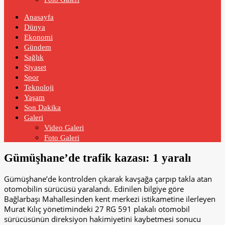
Anasayfa
Dünya
Ekonomi
Gündem
Sağlık
Siyaset
Spor
Teknoloji
Yaşam
Son Dakika
Galeri
Video Galeri
Foto Galeri
Gümüşhane’de trafik kazası: 1 yaralı
Gümüşhane’de kontrolden çıkarak kavşağa çarpıp takla atan
otomobilin sürücüsü yaralandı. Edinilen bilgiye göre
Bağlarbaşı Mahallesinden kent merkezi istikametine ilerleyen
Murat Kılıç yönetimindeki 27 RG 591 plakalı otomobil
sürücüsünün direksiyon hakimiyetini kaybetmesi sonucu