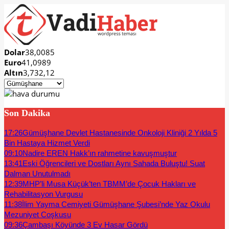
Dolar
38,0085
Euro
41,0989
Altın
3,732,12
Son Dakika
17:26
Gümüşhane Devlet Hastanesinde Onkoloji Kliniği 2 Yılda 5
Bin Hastaya Hizmet Verdi
09:10
Nadire EREN Hakk’ın rahmetine kavuşmuştur
13:41
Eski Öğrencileri ve Dostları Aynı Sahada Buluştu! Suat
Dalman Unutulmadı
12:39
MHP’li Musa Küçük’ten TBMM’de Çocuk Hakları ve
Rehabilitasyon Vurgusu
11:38
İlim Yayma Cemiyeti Gümüşhane Şubesi’nde Yaz Okulu
Mezuniyet Coşkusu
09:36
Çambaşı Köyünde 3 Ev Hasar Gördü