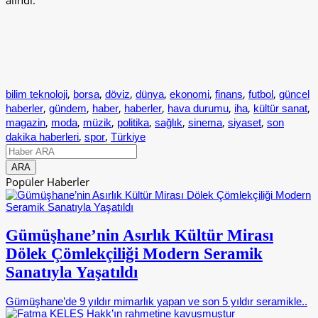
alındı.
,
,
,
,
,
,
,
bilim teknoloji
borsa
döviz
dünya
ekonomi
finans
futbol
güncel
,
,
,
,
,
,
,
haberler
gündem
haber
haberler
hava durumu
iha
kültür sanat
,
,
,
,
,
,
,
magazin
moda
müzik
politika
sağlık
sinema
siyaset
son
,
,
dakika haberleri
spor
Türkiye
Popüler Haberler
Gümüşhane’nin Asırlık Kültür Mirası
Dölek Çömlekçiliği Modern Seramik
Sanatıyla Yaşatıldı
Gümüşhane’de 9 yıldır mimarlık yapan ve son 5 yıldır seramikle..