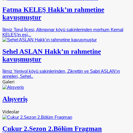
Fatma KELEŞ Hakk’ın rahmetine
kavuşmuştur
İlimiz Torul İlçesi, Altınpınar köyü sakinlerinden merhum Kemal
KELEŞ’in eşi,..
Sehel ASLAN Hakk’ın rahmetine
kavuşmuştur
İlimiz Yeniyol köyü sakinlerinden, Zikrettin ve Sabri ASLAN’ın
anneleri, Sehel..
Galeri
Alışveriş
Videolar
Çukur 2.Sezon 2.Bölüm Fragman