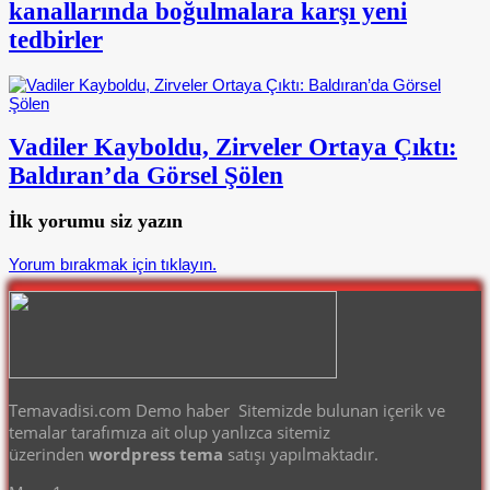
kanallarında boğulmalara karşı yeni
tedbirler
Vadiler Kayboldu, Zirveler Ortaya Çıktı:
Baldıran’da Görsel Şölen
İlk yorumu siz yazın
Yorum bırakmak için tıklayın.
Temavadisi.com Demo haber Sitemizde bulunan içerik ve
temalar tarafımıza ait olup yanlızca sitemiz
üzerinden
wordpress tema
satışı yapılmaktadır.