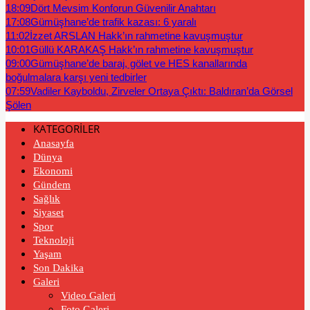
18:09
Dört Mevsim Konforun Güvenilir Anahtarı
17:08
Gümüşhane’de trafik kazası: 6 yaralı
11:02
İzzet ARSLAN Hakk’ın rahmetine kavuşmuştur
10:01
Güllü KARAKAŞ Hakk’ın rahmetine kavuşmuştur
09:00
Gümüşhane’de baraj, gölet ve HES kanallarında
boğulmalara karşı yeni tedbirler
07:59
Vadiler Kayboldu, Zirveler Ortaya Çıktı: Baldıran’da Görsel
Şölen
KATEGORİLER
Anasayfa
Dünya
Ekonomi
Gündem
Sağlık
Siyaset
Spor
Teknoloji
Yaşam
Son Dakika
Galeri
Video Galeri
Foto Galeri