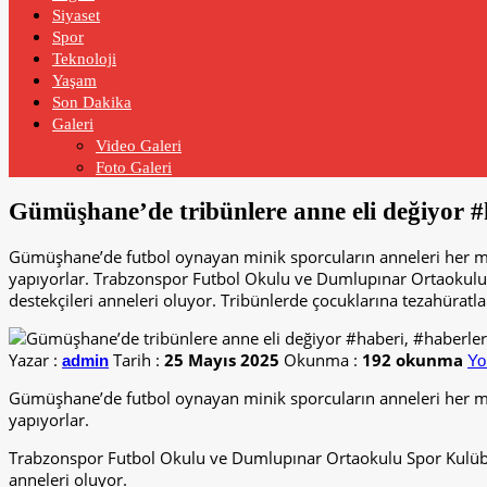
Siyaset
Spor
Teknoloji
Yaşam
Son Dakika
Galeri
Video Galeri
Foto Galeri
Gümüşhane’de tribünlere anne eli değiyor 
Gümüşhane’de futbol oynayan minik sporcuların anneleri her maç
yapıyorlar. Trabzonspor Futbol Okulu ve Dumlupınar Ortaokulu 
destekçileri anneleri oluyor. Tribünlerde çocuklarına tezahüratla
Yazar :
Tarih :
25 Mayıs 2025
Okunma :
192 okunma
admin
Yo
Gümüşhane’de futbol oynayan minik sporcuların anneleri her maç
yapıyorlar.
Trabzonspor Futbol Okulu ve Dumlupınar Ortaokulu Spor Kulübü’
anneleri oluyor.