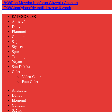
18:09
Dört Mevsim Konforun Güvenilir Anahtarı
17:08
Gümüşhane’de trafik kazası: 6 yaralı
KATEGORİLER
Anasayfa
Dünya
Ekonomi
Gündem
Sağlık
Siyaset
Spor
Teknoloji
Yaşam
Son Dakika
Galeri
Video Galeri
Foto Galeri
Anasayfa
Dünya
Ekonomi
Gündem
Sağlık