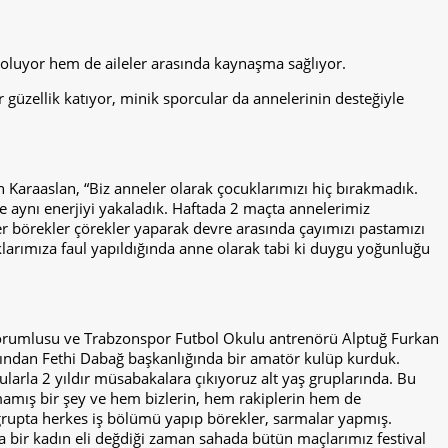
 oluyor hem de aileler arasında kaynaşma sağlıyor.
 güzellik katıyor, minik sporcular da annelerinin desteğiyle
 Karaaslan, “Biz anneler olarak çocuklarımızı hiç bırakmadık.
e aynı enerjiyi yakaladık. Haftada 2 maçta annelerimiz
er börekler çörekler yaparak devre arasında çayımızı pastamızı
klarımıza faul yapıldığında anne olarak tabi ki duygu yoğunluğu
ı sorumlusu ve Trabzonspor Futbol Okulu antrenörü Alptuğ Furkan
ından Fethi Dabağ başkanlığında bir amatör kulüp kurduk.
arla 2 yıldır müsabakalara çıkıyoruz alt yaş gruplarında. Bu
amış bir şey ve hem bizlerin, hem rakiplerin hem de
grupta herkes iş bölümü yapıp börekler, sarmalar yapmış.
a bir kadın eli değdiği zaman sahada bütün maçlarımız festival