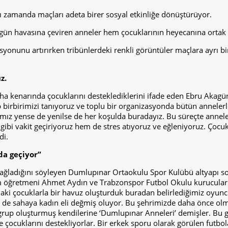
ı zamanda maçları adeta birer sosyal etkinliğe dönüştürüyor.
ni gün havasına çeviren anneler hem çocuklarının heyecanına ortak
yonunu artırırken tribünlerdeki renkli görüntüler maçlara ayrı bir
z.
ha kenarında çocuklarını desteklediklerini ifade eden Ebru Akagün
 birbirimizi tanıyoruz ve toplu bir organizasyonda bütün annelerl
rımız yense de yenilse de her koşulda buradayız. Bu süreçte annel
 gibi vakit geçiriyoruz hem de stres atıyoruz ve eğleniyoruz. Çocu
di.
da geçiyor”
atkı sağladığını söyleyen Dumlupınar Ortaokulu Spor Kulübü altyap
im öğretmeni Ahmet Aydın ve Trabzonspor Futbol Okulu kurucular
i çocuklarla bir havuz oluşturduk buradan belirlediğimiz oyuncul
de sahaya kadın eli değmiş oluyor. Bu şehrimizde daha önce olm
grup oluşturmuş kendilerine ‘Dumlupınar Anneleri’ demişler. Bu 
 çocuklarını destekliyorlar. Bir erkek sporu olarak görülen futbol