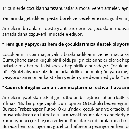
Tribünlerde çocuklarına tezahüratlarla moral veren anneler, ayn
Yanlarında getirdikleri pasta, börek ve içeceklerle maç günleri
Annelerin bu anlamlı desteği antrenörlerin ve çocukların motivas
sahada daha özgüvenli mücadele ediyor.
“Hem gün yapıyoruz hem de çocuklarımıza destek oluyoru
Çocuklarını hiçbir maçta yalnız bırakmadıklarını ve her maçta sa
Gümüşhane zaten küçük bir il olduğu için biz anneler olarak hep
babalarımız her hafta istisnasız hep birlikte buradayız. Çocukla
böreğimizi alıyoruz biz de onlarla birlikte hem bir gün yaparmış
yaşıyoruz ama onlar kalktıkları yerden yine devam ediyorlar” de
“Kadın eli değdiği zaman tüm maçlarımız festival havasın
Annelerin yaptıkları etkinliğin futbolun birleştirici ruhuna k
Yılmaz, “Biz bir proje yaptık Dumlupınar Ortaokulu beden eğit
Burada Trabzonspor Futbol Okulu’ndaki çocuklarla ve ortaokuldak
müsabakalarda da futbol okulumuzdaki oyuncuların anneleriyle 
kamuoyunun çok hoşuna gidiyor. Kadınlar kendi aralarında bir 
Burada hem oturuyorlar, güzel bir haftasonu geçiriyorlar hem de