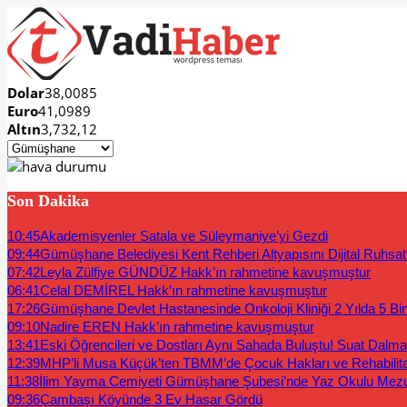
Dolar
38,0085
Euro
41,0989
Altın
3,732,12
Son Dakika
10:45
Akademisyenler Satala ve Süleymaniye’yi Gezdi
09:44
Gümüşhane Belediyesi Kent Rehberi Altyapısını Dijital Ruhsat B
07:42
Leyla Zülfiye GÜNDÜZ Hakk’ın rahmetine kavuşmuştur
06:41
Celal DEMİREL Hakk’ın rahmetine kavuşmuştur
17:26
Gümüşhane Devlet Hastanesinde Onkoloji Kliniği 2 Yılda 5 Bi
09:10
Nadire EREN Hakk’ın rahmetine kavuşmuştur
13:41
Eski Öğrencileri ve Dostları Aynı Sahada Buluştu! Suat Dalm
12:39
MHP’li Musa Küçük’ten TBMM’de Çocuk Hakları ve Rehabilit
11:38
İlim Yayma Cemiyeti Gümüşhane Şubesi’nde Yaz Okulu Mez
09:36
Çambaşı Köyünde 3 Ev Hasar Gördü