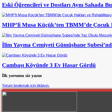
Eski Öğrencileri ve Dostları Aynı Sahada 
MHP’li Musa Küçük’ten TBMM’de Çocuk Ha
İlim Yayma Cemiyeti Gümüşhane Şubesi’nd
Çambaşı Köyünde 3 Ev Hasar Gördü
İlk yorumu siz yazın
Yorum bırakmak için tıklayın.