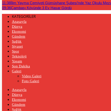
11:38
İlim Yayma Cemiyeti Gümüşhane Şubesi’nde Yaz Okulu Mez
09:36
Çambaşı Köyünde 3 Ev Hasar Gördü
KATEGORİLER
Anasayfa
Dünya
Ekonomi
Gündem
Sağlık
Siyaset
Spor
Teknoloji
Yaşam
Son Dakika
Galeri
Video Galeri
Foto Galeri
Anasayfa
Dünya
Ekonomi
Gündem
Sağlık