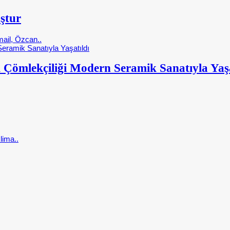
ştur
ail, Özcan..
 Çömlekçiliği Modern Seramik Sanatıyla Yaşa
lima..