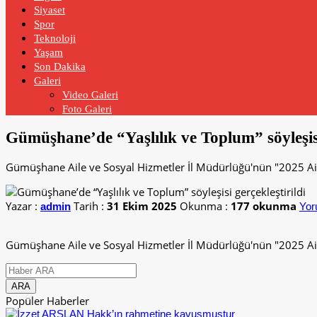
Siyaset
Spor
Teknoloji
Yaşam
Son Dakika
Galeri
Video Galeri
Foto Galeri
Gümüşhane’de “Yaşlılık ve Toplum” söyleşisi 
Gümüşhane Aile ve Sosyal Hizmetler İl Müdürlüğü'nün "2025 Aile 
Yazar :
Tarih :
31 Ekim 2025
Okunma :
177 okunma
admin
Yor
Gümüşhane Aile ve Sosyal Hizmetler İl Müdürlüğü'nün "2025 Aile 
Popüler Haberler