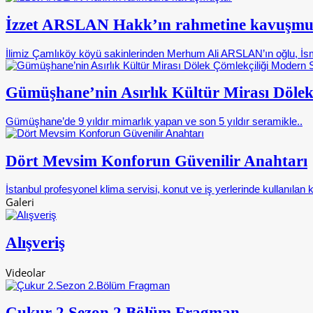
İzzet ARSLAN Hakk’ın rahmetine kavuşmu
İlimiz Çamlıköy köyü sakinlerinden Merhum Ali ARSLAN’ın oğlu, İsm
Gümüşhane’nin Asırlık Kültür Mirası Dölek
Gümüşhane’de 9 yıldır mimarlık yapan ve son 5 yıldır seramikle..
Dört Mevsim Konforun Güvenilir Anahtarı
İstanbul profesyonel klima servisi, konut ve iş yerlerinde kullanılan k
Galeri
Alışveriş
Videolar
Çukur 2.Sezon 2.Bölüm Fragman