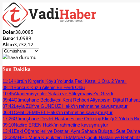
Dolar
38,0085
Euro
41,0989
Altın
3,732,12
Son Dakika
11:14
Kürtün Kırgeriş Köyü Yolunda Feci Kaza: 1 Ölü, 2 Yaralı
08:11
Boncuk Kuzu Ailenin Bir Ferdi Oldu
10:45
Akademisyenler Satala ve Süleymaniye’yi Gezdi
09:44
Gümüşhane Belediyesi Kent Rehberi Altyapısını Dijital Ruhsat B
07:42
Leyla Zülfiye GÜNDÜZ Hakk’ın rahmetine kavuşmuştur
06:41
Celal DEMİREL Hakk’ın rahmetine kavuşmuştur
17:26
Gümüşhane Devlet Hastanesinde Onkoloji Kliniği 2 Yılda 5 Bi
09:10
Nadire EREN Hakk’ın rahmetine kavuşmuştur
13:41
Eski Öğrencileri ve Dostları Aynı Sahada Buluştu! Suat Dalm
12:39
MHP’li Musa Küçük’ten TBMM’de Çocuk Hakları ve Rehabilit