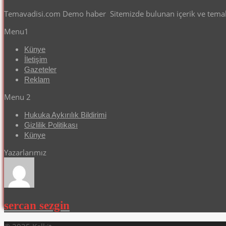
Temavadisi.com Demo haber Sitemizde bulunan içerik ve temalar
Menu1
Künye
İletişim
Gazeteler
Reklam
Menu 2
Hukuka Aykırılık Bildirimi
Gizlilik Politikası
Künye
Yazarlarımız
sercan sezgin