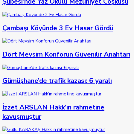
Şubesi’nde Yaz Okulu Mezuniyet Coşkusu
Çambaşı Köyünde 3 Ev Hasar Gördü
Dört Mevsim Konforun Güvenilir Anahtarı
Gümüşhane’de trafik kazası: 6 yaralı
İzzet ARSLAN Hakk’ın rahmetine
kavuşmuştur