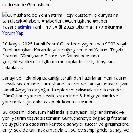
neticesinde Gümüşhane..
Yazar :
Tarih :
17 Eylül 2025
Okunma :
177 okunma
admin
Yorum Yap
30 Mayıs 2025 tarihli Resmî Gazetede yayımlanan 9903 sayılı
Cumhurbaşkanı Kararı ile yürürlüğe giren Yeni Yatırım Teşvik
Sistemi, Gümüşhane Ticaret ve Sanayi odasında
gerçekleştirilecek bilgilendirme toplantısı ile iş dünyasına
anlatılacak.
Sanayi ve Teknoloji Bakanlığı tarafından hazırlanan Yeni Yatırım
Teşvik Sisteminde Gümüşhane Ticaret ve Sanayi Odası Başkanı
İsmail Akçay’ın da yoğun talepleri ve çalışmaları neticesinde
Gümüşhane yatırım teşvik sisteminde 6. bölgeye alındı ve
yatırımcılar için daha cazip bir konuma taşındı.
Bu kapsamlı dönüşüm hakkında iş dünyasını bilgilendirmek ve
yeni yatırım teşvik sisteminin Gümüşhane’ye sağladığı fırsatları
ve uygulama esaslarını kentteki sanayici, tüccar ve girişimcilere
en iyi şekilde tanımak amacıyla GTSO ev sahipliğinde, Sanayi ve