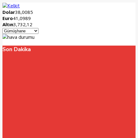
Dolar
38,0085
Euro
41,0989
Altın
3,732,12
Son Dakika