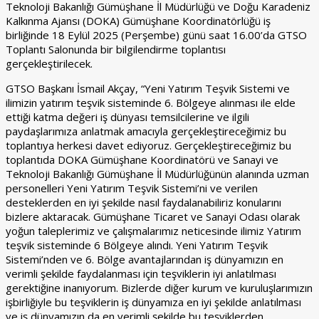
Teknoloji Bakanlığı Gümüşhane İl Müdürlüğü ve Doğu Karadeniz
Kalkınma Ajansı (DOKA) Gümüşhane Koordinatörlüğü iş
birliğinde 18 Eylül 2025 (Perşembe) günü saat 16.00’da GTSO
Toplantı Salonunda bir bilgilendirme toplantısı
gerçekleştirilecek.
GTSO Başkanı İsmail Akçay, “Yeni Yatırım Teşvik Sistemi ve
ilimizin yatırım teşvik sisteminde 6. Bölgeye alınması ile elde
ettiği katma değeri iş dünyası temsilcilerine ve ilgili
paydaşlarımıza anlatmak amacıyla gerçekleştireceğimiz bu
toplantıya herkesi davet ediyoruz. Gerçekleştireceğimiz bu
toplantıda DOKA Gümüşhane Koordinatörü ve Sanayi ve
Teknoloji Bakanlığı Gümüşhane İl Müdürlüğünün alanında uzman
personelleri Yeni Yatırım Teşvik Sistemi’ni ve verilen
desteklerden en iyi şekilde nasıl faydalanabiliriz konularını
bizlere aktaracak. Gümüşhane Ticaret ve Sanayi Odası olarak
yoğun taleplerimiz ve çalışmalarımız neticesinde ilimiz Yatırım
teşvik sisteminde 6 Bölgeye alındı. Yeni Yatırım Teşvik
Sistemi’nden ve 6. Bölge avantajlarından iş dünyamızın en
verimli şekilde faydalanması için teşviklerin iyi anlatılması
gerektiğine inanıyorum. Bizlerde diğer kurum ve kuruluşlarımızın
işbirliğiyle bu teşviklerin iş dünyamıza en iyi şekilde anlatılması
ve iş dünyamızın da en verimli şekilde bu teşviklerden