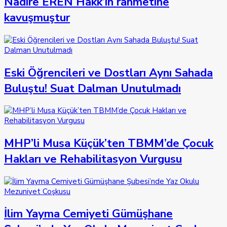
Nadire EREN Hakk’ın rahmetine
kavuşmuştur
Eski Öğrencileri ve Dostları Aynı Sahada
Buluştu! Suat Dalman Unutulmadı
MHP’li Musa Küçük’ten TBMM’de Çocuk
Hakları ve Rehabilitasyon Vurgusu
İlim Yayma Cemiyeti Gümüşhane