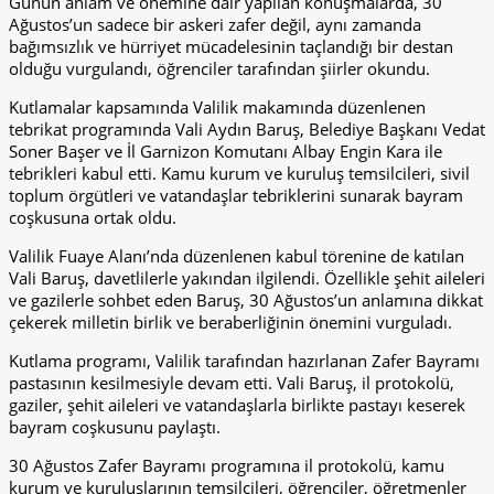
Günün anlam ve önemine dair yapılan konuşmalarda, 30
Ağustos’un sadece bir askeri zafer değil, aynı zamanda
bağımsızlık ve hürriyet mücadelesinin taçlandığı bir destan
olduğu vurgulandı, öğrenciler tarafından şiirler okundu.
Kutlamalar kapsamında Valilik makamında düzenlenen
tebrikat programında Vali Aydın Baruş, Belediye Başkanı Vedat
Soner Başer ve İl Garnizon Komutanı Albay Engin Kara ile
tebrikleri kabul etti. Kamu kurum ve kuruluş temsilcileri, sivil
toplum örgütleri ve vatandaşlar tebriklerini sunarak bayram
coşkusuna ortak oldu.
Valilik Fuaye Alanı’nda düzenlenen kabul törenine de katılan
Vali Baruş, davetlilerle yakından ilgilendi. Özellikle şehit aileleri
ve gazilerle sohbet eden Baruş, 30 Ağustos’un anlamına dikkat
çekerek milletin birlik ve beraberliğinin önemini vurguladı.
Kutlama programı, Valilik tarafından hazırlanan Zafer Bayramı
pastasının kesilmesiyle devam etti. Vali Baruş, il protokolü,
gaziler, şehit aileleri ve vatandaşlarla birlikte pastayı keserek
bayram coşkusunu paylaştı.
30 Ağustos Zafer Bayramı programına il protokolü, kamu
kurum ve kuruluşlarının temsilcileri, öğrenciler, öğretmenler