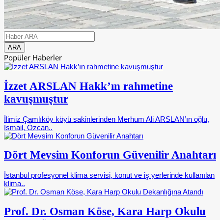
Popüler Haberler
İzzet ARSLAN Hakk’ın rahmetine
kavuşmuştur
İlimiz Çamlıköy köyü sakinlerinden Merhum Ali ARSLAN’ın oğlu,
İsmail, Özcan..
Dört Mevsim Konforun Güvenilir Anahtarı
İstanbul profesyonel klima servisi, konut ve iş yerlerinde kullanılan
klima..
Prof. Dr. Osman Köse, Kara Harp Okulu