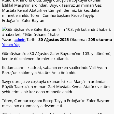
Atatürk Anıtı önü oldu. Saygı duruşu ve coşkuyla okunan
İstiklal Marşı’nın ardından, Büyük Taarruz’un mimarı Gazi
Mustafa Kemal Atatürk ve tüm şehitlerimiz bir kez daha
minnetle anıldı. Tören, Cumhurbaşkanı Recep Tayyip
Erdoğan’ın Zafer Bayramı..
Yazar :
Tarih :
30 Ağustos 2025
Okunma :
205 okunma
admin
Yorum Yap
Gümüşhane’de 30 Ağustos Zafer Bayramı’nın 103. yıldönümü,
kentte düzenlenen törenlerle kutlandı.
Kutlamaların ilk adresi, sabahın erken saatlerinde Vali Aydın
Baruş’un katılımıyla Atatürk Anıtı önü oldu.
Saygı duruşu ve coşkuyla okunan İstiklal Marşı’nın ardından,
Büyük Taarruz’un mimarı Gazi Mustafa Kemal Atatürk ve tüm
şehitlerimiz bir kez daha minnetle anıldı.
Tören, Cumhurbaşkanı Recep Tayyip Erdoğan’ın Zafer Bayramı
mesajının okunmasıyla devam etti.