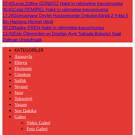
07:42
Leyla Zülfiye GÜNDÜZ Hakk’ın rahmetine kavuşmuştur
06:41
Celal DEMİREL Hakk’ın rahmetine kavuşmuştur
17:26
Gümüşhane Devlet Hastanesinde Onkoloji Kliniği 2 Yılda 5
Bin Hastaya Hizmet Verdi
09:10
Nadire EREN Hakk’ın rahmetine kavuşmuştur
13:41
Eski Öğrencileri ve Dostları Aynı Sahada Buluştu! Suat
Dalman Unutulmadı
KATEGORİLER
Anasayfa
Dünya
Ekonomi
Gündem
Sağlık
Siyaset
Spor
Teknoloji
Yaşam
Son Dakika
Galeri
Video Galeri
Foto Galeri