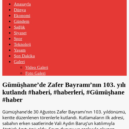
Anasayfa
Dünya
Ekonomi
Gündem
Sağlık
Siyaset
Spor
Teknoloji
Yaşam
Son Dakika
Galeri
Video Galeri
Foto Galeri
Gümüşhane’de Zafer Bayramı’nın 103. yılı
kutlandı #haberi, #haberleri, #Gümüşhane
#haber
Gümüşhane’de 30 Ağustos Zafer Bayramı’nın 103. yıldönümü,
kentte düzenlenen törenlerle kutlandı. Kutlamaların ilk adresi,
sabahın erken saatlerinde Vali Aydın Baruş’un katılımıyla