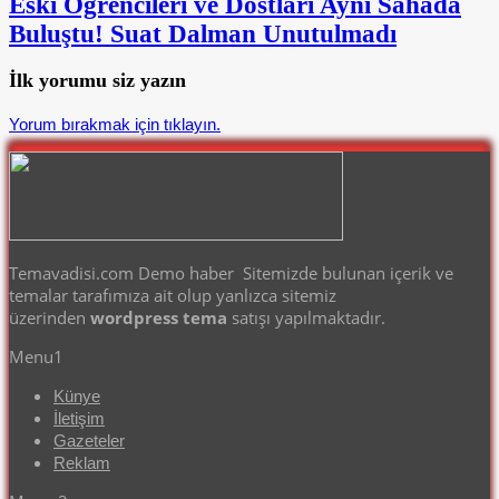
Eski Öğrencileri ve Dostları Aynı Sahada
Buluştu! Suat Dalman Unutulmadı
İlk yorumu siz yazın
Yorum bırakmak için tıklayın.
Temavadisi.com Demo haber Sitemizde bulunan içerik ve
temalar tarafımıza ait olup yanlızca sitemiz
üzerinden
wordpress tema
satışı yapılmaktadır.
Menu1
Künye
İletişim
Gazeteler
Reklam