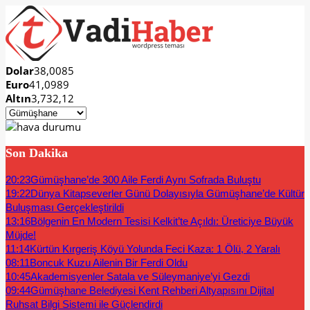
Dolar
38,0085
Euro
41,0989
Altın
3,732,12
Son Dakika
20:23
Gümüşhane’de 300 Aile Ferdi Aynı Sofrada Buluştu
19:22
Dünya Kitapseverler Günü Dolayısıyla Gümüşhane’de Kültür
Buluşması Gerçekleştirildi
13:16
Bölgenin En Modern Tesisi Kelkit’te Açıldı: Üreticiye Büyük
Müjde!
11:14
Kürtün Kırgeriş Köyü Yolunda Feci Kaza: 1 Ölü, 2 Yaralı
08:11
Boncuk Kuzu Ailenin Bir Ferdi Oldu
10:45
Akademisyenler Satala ve Süleymaniye’yi Gezdi
09:44
Gümüşhane Belediyesi Kent Rehberi Altyapısını Dijital
Ruhsat Bilgi Sistemi ile Güçlendirdi