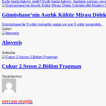
Evde hasta bakımı nedir? Evde hasta bakımı, hastane sonrası veya
Gümüşhane’nin Asırlık Kültür Mirası Dölek
Gümüşhane’de 9 yıldır mimarlık yapan ve son 5 yıldır seramikle..
Galeri
Alışveriş
Videolar
Çukur 2.Sezon 2.Bölüm Fragman
Yazarlarımız
sercan sezgin