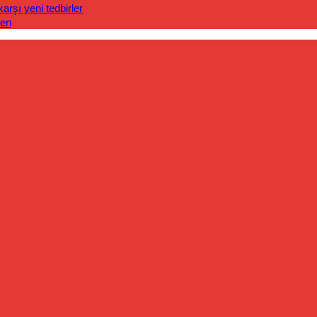
rşı yeni tedbirler
len