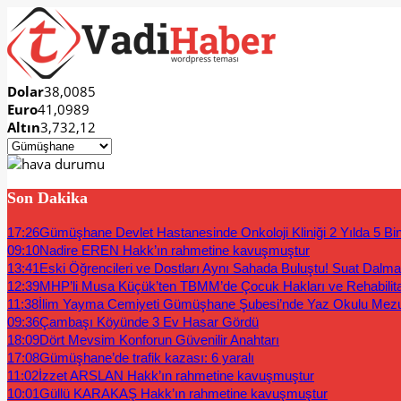
Dolar
38,0085
Euro
41,0989
Altın
3,732,12
Son Dakika
17:26
Gümüşhane Devlet Hastanesinde Onkoloji Kliniği 2 Yılda 5 Bi
09:10
Nadire EREN Hakk’ın rahmetine kavuşmuştur
13:41
Eski Öğrencileri ve Dostları Aynı Sahada Buluştu! Suat Dalm
12:39
MHP’li Musa Küçük’ten TBMM’de Çocuk Hakları ve Rehabilit
11:38
İlim Yayma Cemiyeti Gümüşhane Şubesi’nde Yaz Okulu Mez
09:36
Çambaşı Köyünde 3 Ev Hasar Gördü
18:09
Dört Mevsim Konforun Güvenilir Anahtarı
17:08
Gümüşhane’de trafik kazası: 6 yaralı
11:02
İzzet ARSLAN Hakk’ın rahmetine kavuşmuştur
10:01
Güllü KARAKAŞ Hakk’ın rahmetine kavuşmuştur