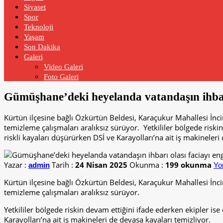
Siyaset
Spor
Teknoloji
Yaşam
Son Dakika
Galeri
Video Galeri
Foto Galeri
Gümüşhane’deki heyelanda vatandaşın ihbarı
Kürtün ilçesine bağlı Özkürtün Beldesi, Karaçukur Mahallesi İ
temizleme çalışmaları aralıksız sürüyor. Yetkililer bölgede risk
riskli kayaları düşürürken DSİ ve Karayolları’na ait iş makineleri
Yazar :
Tarih :
24 Nisan 2025
Okunma :
199 okunma
admin
Yo
Kürtün ilçesine bağlı Özkürtün Beldesi, Karaçukur Mahallesi İ
temizleme çalışmaları aralıksız sürüyor.
Yetkililer bölgede riskin devam ettiğini ifade ederken ekipler is
Karayolları’na ait iş makineleri de devasa kayaları temizliyor.