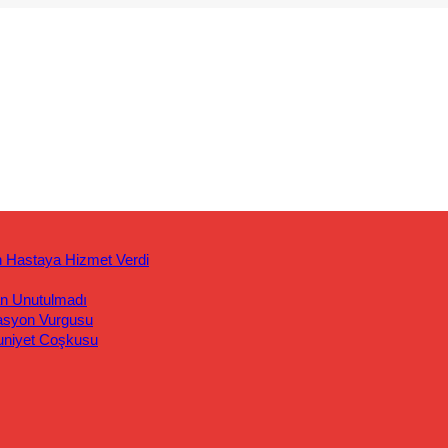
n Hastaya Hizmet Verdi
an Unutulmadı
asyon Vurgusu
uniyet Coşkusu