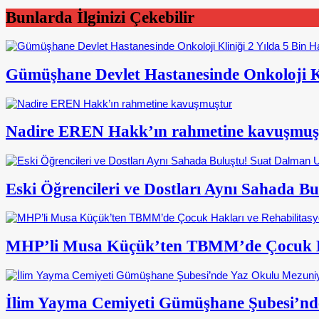
Bunlarda İlginizi Çekebilir
Gümüşhane Devlet Hastanesinde Onkoloji Kl
Nadire EREN Hakk’ın rahmetine kavuşmuş
Eski Öğrencileri ve Dostları Aynı Sahada 
MHP’li Musa Küçük’ten TBMM’de Çocuk Ha
İlim Yayma Cemiyeti Gümüşhane Şubesi’nd