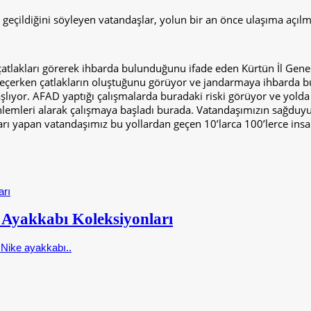
geçildiğini söyleyen vatandaşlar, yolun bir an önce ulaşıma açılm
 çatlakları görerek ihbarda bulunduğunu ifade eden Kürtün İl Gen
 geçerken çatlakların oluştuğunu görüyor ve jandarmaya ihbarda b
lıyor. AFAD yaptığı çalışmalarda buradaki riski görüyor ve yolda 
önlemleri alarak çalışmaya başladı burada. Vatandaşımızın sağdu
rı yapan vatandaşımız bu yollardan geçen 10’larca 100’lerce insan
e Ayakkabı Koleksiyonları
Nike ayakkabı..