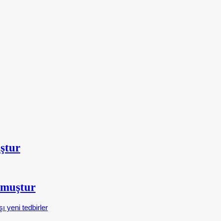
ştur
şmuştur