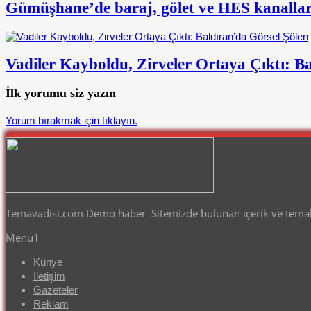
Gümüşhane’de baraj, gölet ve HES kanalları
Vadiler Kayboldu, Zirveler Ortaya Çıktı: B
İlk yorumu siz yazın
Yorum bırakmak için tıklayın.
Temavadisi.com Demo haber Sitemizde bulunan içerik ve temalar
Menu1
Künye
İletişim
Gazeteler
Reklam