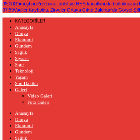
09:00
Gümüşhane’de baraj, gölet ve HES kanallarında boğulmalara ka
07:59
Vadiler Kayboldu, Zirveler Ortaya Çıktı: Baldıran’da Görsel Şö
KATEGORİLER
Anasayfa
Dünya
Ekonomi
Gündem
Sağlık
Siyaset
Spor
Teknoloji
Yaşam
Son Dakika
Galeri
Video Galeri
Foto Galeri
Anasayfa
Dünya
Ekonomi
Gündem
Sağlık