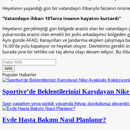
Heyelanın yaşandığı gün bir vatandaşın ihbarıyla facianın önüne 
“Vatandaşın ihbarı 10’larca insanın hayatını kurtardı”
Heyelanın gerçekleştiği gün bölgede arazisi olan bir vatandaşın
yukarısında arazisi olan emekli bir polis arkadaşımız bölgeden
Aynı günde AFAD, Karayolları ve Jandarma ekipleri çalışmaya baş
16.00’da yolu kapatıyor ve heyelan oluyor. Devletimiz gerekli 
burada yine bir tehlike var taş akma olayı devam ediyor. Bu ihba
Popüler Haberler
Sportive’de Beklentilerinizi Karşılayan Nik
Spor yaparken veya günlük yaşamda ihtiyaç duyduğunuz dayanıklı 
Evde Hasta Bakımı Nasıl Planlanır?