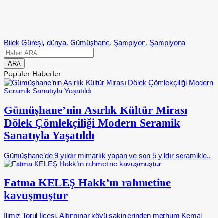
,
,
,
,
Bilek Güreşi
dünya
Gümüşhane
Şampiyon
Şampiyona
Popüler Haberler
Gümüşhane’nin Asırlık Kültür Mirası
Dölek Çömlekçiliği Modern Seramik
Sanatıyla Yaşatıldı
Gümüşhane’de 9 yıldır mimarlık yapan ve son 5 yıldır seramikle..
Fatma KELEŞ Hakk’ın rahmetine
kavuşmuştur
İlimiz Torul İlçesi, Altınpınar köyü sakinlerinden merhum Kemal