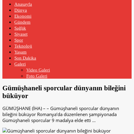
Anasayfa
Dünya
Ekonomi
Gündem
Sağlık
Siyaset
Spor
Teknoloji
Yaşam
Son Dakika
Galeri
Video Galeri
Foto Galeri
Gümüşhaneli sporcular dünyanın bileğini
büküyor
GÜMÜŞHANE (İHA) – – Gümüşhaneli sporcular dünyanın
bileğini büküyor Romanya’da düzenlenen şampiyonada
Gümüşhaneli sporcular 9 madalya elde etti …