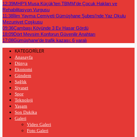
12:39
MHP’li Musa Küçük’ten TBMM’de Çocuk Hakları ve
Rehabilitasyon Vurgusu
11:38
İlim Yayma Cemiyeti Gümüşhane Şubesi’nde Yaz Okulu
Mezuniyet Coşkusu
09:36
Çambaşı Köyünde 3 Ev Hasar Gördü
18:09
Dört Mevsim Konforun Güvenilir Anahtarı
17:08
Gümüşhane’de trafik kazası: 6 yaralı
KATEGORİLER
Anasayfa
Dünya
Ekonomi
Gündem
Sağlık
Siyaset
Spor
Teknoloji
Yaşam
Son Dakika
Galeri
Video Galeri
Foto Galeri