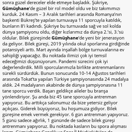
sonra güzel dereceler elde etmeye başladık. Şükriye,
Gümüşhane
‘de güzel bir rol model oldu ve biz takımımızı
kurduk. 24 Kasım – 3 Aralık tarihleri arasında Romanya’nın
başkenti Bükreş’te yapılan turnuvaya 11 sporcuyla katıldık,
bunların 8’i kadındı. Şükriye bu turnuvada sağ ve sol kolda
dünya şampiyonu oldu, diğer kızlarımız da dünya 2.’si, 3.’sü
oldular. Bilek güreşinde
Gümüşhane
‘de yeni bir jenerasyon
da geliyor. Bilek güreşi, 2019 yılında okul sporlarına girdiğinde
potansiyeli arttı. Mart ayında inşallah bölge turnuvalarına ev
sahipliği yapacağız. Bu noktada ilimizi çok iyi temsil
edeceğimizi düşünüyorum. Pandemi sürecini çok iyi
değerlendirdik. Milli sporcularımızla birlikte antrenmanlarını
sürekli sürdürdük. Bunun sonucunda 10-14 Ağustos tarihleri
arasında Tokat’ta yapılan Türkiye şampiyonasında 24 madalya
aldık. 24 madalyanın akabinde de dünya şampiyonasına 11
tane sporcu verdik. Başarı geldikçe aileler bu branşa
yönlendiriyor. Şu anda biz 45 tane sporcuyla antrenman
yapıyoruz. Bu arttıkça salonumuz da bize yetersiz geliyor
açıkçası. Giderek büyüyoruz, bu hoşumuza gidiyor. Bilek
güreşine emek vermek gerekiyor. 6 gün antrenman yapıyoruz.
5 günü sadece ağırlık, 1 gününde de sadece bilek güreşi
antrenmanı yapıyoruz. Bu noktada kasların bu spora alışması