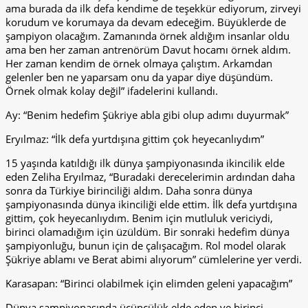
ama burada da ilk defa kendime de teşekkür ediyorum, zirveyi
korudum ve korumaya da devam edeceğim. Büyüklerde de
şampiyon olacağım. Zamanında örnek aldığım insanlar oldu
ama ben her zaman antrenörüm Davut hocamı örnek aldım.
Her zaman kendim de örnek olmaya çalıştım. Arkamdan
gelenler ben ne yaparsam onu da yapar diye düşündüm.
Örnek olmak kolay değil” ifadelerini kullandı.
Ay: “Benim hedefim Şükriye abla gibi olup adımı duyurmak”
Eryılmaz: “İlk defa yurtdışına gittim çok heyecanlıydım”
15 yaşında katıldığı ilk dünya şampiyonasında ikincilik elde
eden Zeliha Eryılmaz, “Buradaki derecelerimin ardından daha
sonra da Türkiye birinciliği aldım. Daha sonra dünya
şampiyonasında dünya ikinciliği elde ettim. İlk defa yurtdışına
gittim, çok heyecanlıydım. Benim için mutluluk vericiydi,
birinci olamadığım için üzüldüm. Bir sonraki hedefim dünya
şampiyonluğu, bunun için de çalışacağım. Rol model olarak
Şükriye ablamı ve Berat abimi alıyorum” cümlelerine yer verdi.
Karasapan: “Birinci olabilmek için elimden geleni yapacağım”
Dünya şampiyonasında üçüncülük elde eden ve birinci