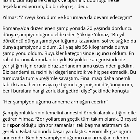
lazım. Gümüşhane Gençlik ve Spor İl Müdürlüğü’ne de
teşekkür ediyorum, bu bir ekip işi” dedi.
Yılmaz: “Zirveyi korudum ve korumaya da devam edeceğim”
Romanya’da düzenlenen şampiyonada 20 yaşında dördüncü
dünya şampiyonluğunu elde eden Şükriye Yılmaz, “Bu yıl
dördüncü dünya şampiyonluğumu kazandım, sol ve sağ kolda
dünya şampiyonu oldum. 21 yaş altı 55 kilogramda dünya
şampiyonu oldum. Büyükler kategorisinde üçüncü oldum. En
rahat turnuvalarımdan biriydi. Büyükler kategorisinde de
yarıştığım için orada biraz zorlandım ama üstesinden geldim.
Biz pandemi sürecini iyi değerlendirdik ve hiç pes etmedik. Bu
turnuvada tüm yüreğimle savaştım. Final maçı daha önemli
tabii ki ama her masaya çıktığımda geçmişimi düşünüyorum,
beni buralara hangi zorluklar getirdi diye” şeklinde konuştu.
“Her şampiyonluğumu anneme armağan ederim”
Şampiyonluklarının temelini annesini örnek alarak attığını dile
getiren Yılmaz, “Zor yollardan geçtik tüm takım olarak. Bireysel
bir
spor
olduğu için zor zamanları tek başıma atlatmam da
gerekti. Fakat sonunda başarıya ulaştık. Benim ilk göz ağrım
annemdir. Ben her şampiyonluğumu ona armağan ederim