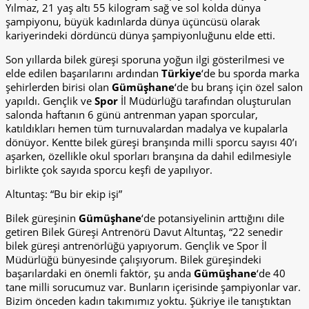
Yılmaz, 21 yaş altı 55 kilogram sağ ve sol kolda dünya
şampiyonu, büyük kadınlarda dünya üçüncüsü olarak
kariyerindeki dördüncü dünya şampiyonluğunu elde etti.
Son yıllarda bilek güreşi sporuna yoğun ilgi gösterilmesi ve
elde edilen başarılarını ardından
Türkiye
‘de bu sporda marka
şehirlerden birisi olan
Gümüşhane
‘de bu branş için özel salon
yapıldı. Gençlik ve
Spor
İl Müdürlüğü tarafından oluşturulan
salonda haftanın 6 günü antrenman yapan sporcular,
katıldıkları hemen tüm turnuvalardan madalya ve kupalarla
dönüyor. Kentte bilek güreşi branşında milli sporcu sayısı 40’ı
aşarken, özellikle okul sporları branşına da dahil edilmesiyle
birlikte çok sayıda sporcu keşfi de yapılıyor.
Altuntaş: “Bu bir ekip işi”
Bilek güreşinin
Gümüşhane
‘de potansiyelinin arttığını dile
getiren Bilek Güreşi Antrenörü Davut Altuntaş, “22 senedir
bilek güreşi antrenörlüğü yapıyorum. Gençlik ve Spor İl
Müdürlüğü bünyesinde çalışıyorum. Bilek güreşindeki
başarılardaki en önemli faktör, şu anda
Gümüşhane
‘de 40
tane milli sorucumuz var. Bunların içerisinde şampiyonlar var.
Bizim önceden kadın takımımız yoktu. Şükriye ile tanıştıktan