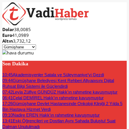
Dolar
38,0085
Euro
41,0989
Altın
3,732,12
Son Dakika
10:45
Akademisyenler Satala ve Süleymaniye’yi Gezdi
09:44
Gümüşhane Belediyesi Kent Rehberi Altyapısını Dijital
Ruhsat Bilgi Sistemi ile Güçlendirdi
07:42
Leyla Zülfiye GÜNDÜZ Hakk’ın rahmetine kavuşmuştur
06:41
Celal DEMİREL Hakk’ın rahmetine kavuşmuştur
17:26
Gümüşhane Devlet Hastanesinde Onkoloji Kliniği 2 Yılda 5
Bin Hastaya Hizmet Verdi
09:10
Nadire EREN Hakk’ın rahmetine kavuşmuştur
13:41
Eski Öğrencileri ve Dostları Aynı Sahada Buluştu! Suat
Dalman Unutulmadı