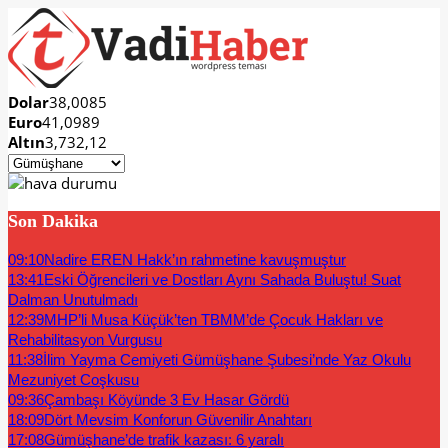
Dolar
38,0085
Euro
41,0989
Altın
3,732,12
Son Dakika
09:10
Nadire EREN Hakk’ın rahmetine kavuşmuştur
13:41
Eski Öğrencileri ve Dostları Aynı Sahada Buluştu! Suat
Dalman Unutulmadı
12:39
MHP’li Musa Küçük’ten TBMM’de Çocuk Hakları ve
Rehabilitasyon Vurgusu
11:38
İlim Yayma Cemiyeti Gümüşhane Şubesi’nde Yaz Okulu
Mezuniyet Coşkusu
09:36
Çambaşı Köyünde 3 Ev Hasar Gördü
18:09
Dört Mevsim Konforun Güvenilir Anahtarı
17:08
Gümüşhane’de trafik kazası: 6 yaralı