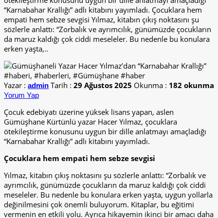
ötekileştirme konusunu uygun bir dille anlatmayı amaçladığı
“Karnabahar Krallığı” adlı kitabını yayımladı. Çocuklara hem
empati hem sebze sevgisi Yılmaz, kitabın çıkış noktasını şu
sözlerle anlattı: “Zorbalık ve ayrımcılık, günümüzde çocukların
da maruz kaldığı çok ciddi meseleler. Bu nedenle bu konulara
erken yaşta,..
Yazar :
Tarih :
29 Ağustos 2025
Okunma :
182 okunma
admin
Yorum Yap
Çocuk edebiyatı üzerine yüksek lisans yapan, aslen
Gümüşhane Kürtünlü yazar Hacer Yılmaz, çocuklara
ötekileştirme konusunu uygun bir dille anlatmayı amaçladığı
“Karnabahar Krallığı” adlı kitabını yayımladı.
Çocuklara hem empati hem sebze sevgisi
Yılmaz, kitabın çıkış noktasını şu sözlerle anlattı: “Zorbalık ve
ayrımcılık, günümüzde çocukların da maruz kaldığı çok ciddi
meseleler. Bu nedenle bu konulara erken yaşta, uygun yollarla
değinilmesini çok önemli buluyorum. Kitaplar, bu eğitimi
vermenin en etkili yolu. Ayrıca hikayemin ikinci bir amacı daha