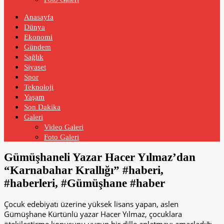
Anasayfa
Dünya
Ekonomi
Gündem
Sağlık
Siyaset
Spor
Teknoloji
Yaşam
Son Dakika
Galeri
Video Galeri
Foto Galeri
Gümüşhaneli Yazar Hacer Yılmaz’dan
“Karnabahar Krallığı” #haberi,
#haberleri, #Gümüşhane #haber
Çocuk edebiyatı üzerine yüksek lisans yapan, aslen
Gümüşhane Kürtünlü yazar Hacer Yılmaz, çocuklara