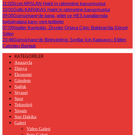
11:02
İzzet ARSLAN Hakk’ın rahmetine kavuşmuştur
10:01
Güllü KARAKAŞ Hakk’ın rahmetine kavuşmuştur
09:00
Gümüşhane’de baraj, gölet ve HES kanallarında
boğulmalara karşı yeni tedbirler
07:59
Vadiler Kayboldu, Zirveler Ortaya Çıktı: Baldıran’da Görsel
Şölen
23:46
Gümüşhane’de Birleştirilmiş Sınıflar İçin Kapsayıcı Eğitim
Çalıştayı Başladı
KATEGORİLER
Anasayfa
Dünya
Ekonomi
Gündem
Sağlık
Siyaset
Spor
Teknoloji
Yaşam
Son Dakika
Galeri
Video Galeri
Foto Galeri