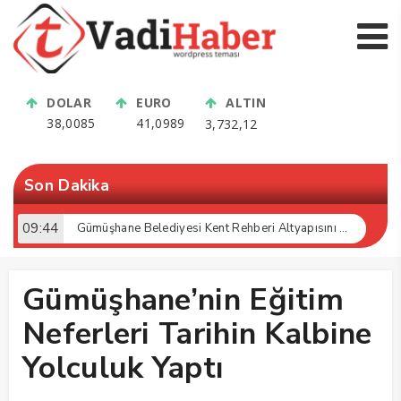
DOLAR
EURO
ALTIN
38,0085
41,0989
3,732,12
Son Dakika
07:42
Leyla Zülfiye GÜNDÜZ Hakk’ın rahmetine kavuşmuştur
Gümüşhane’nin Eğitim
Neferleri Tarihin Kalbine
Yolculuk Yaptı