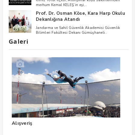
İlimiz Torul İlçesi, Altınpınar köyü sakinlerinden
merhum Kemal KELEŞ’in eşi,..
Prof. Dr. Osman Köse, Kara Harp Okulu
Dekanlığına Atandı
Jandarma ve Sahil Güvenlik Akademisi Güvenlik
Bilimleri Fakültesi Dekanı Gümüşhaneli..
Galeri
Alışveriş