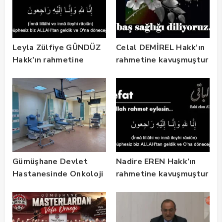
Leyla Zülfiye GÜNDÜZ
Celal DEMİREL Hakk’ın
Hakk’ın rahmetine
rahmetine kavuşmuştur
kavuşmuştur
Gümüşhane Devlet
Nadire EREN Hakk’ın
Hastanesinde Onkoloji
rahmetine kavuşmuştur
Kliniği 2 Yılda 5 Bin
Hastaya Hizmet Verdi