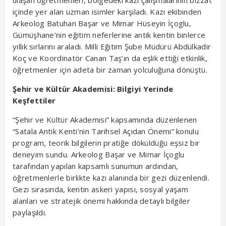
ulaşan öğretmenleri, bölgedeki kazı çalışmalarının bizzat
içinde yer alan uzman isimler karşıladı. Kazı ekibinden
Arkeolog Batuhan Başar ve Mimar Hüseyin İçoglu,
Gümüşhane’nin eğitim neferlerine antik kentin binlerce
yıllık sırlarını araladı. Milli Eğitim Şube Müdürü Abdülkadir
Koç ve Koordinatör Canan Taş’ın da eşlik ettiği etkinlik,
öğretmenler için adeta bir zaman yolculuğuna dönüştü.
Şehir ve Kültür Akademisi: Bilgiyi Yerinde
Keşfettiler
“Şehir ve Kültür Akademisi” kapsamında düzenlenen
“Satala Antik Kenti’nin Tarihsel Açıdan Önemi” konulu
program, teorik bilgilerin pratiğe döküldüğü eşsiz bir
deneyim sundu. Arkeolog Başar ve Mimar İçoglu
tarafından yapılan kapsamlı sunumun ardından,
öğretmenlerle birlikte kazı alanında bir gezi düzenlendi.
Gezi sırasında, kentin askeri yapısı, sosyal yaşam
alanları ve stratejik önemi hakkında detaylı bilgiler
paylaşıldı.