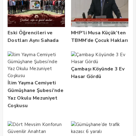
Eski Öğrencileri ve
MHP’li Musa Küçük’ten
Dostları Aynı Sahada
TBMM’de Çocuk Hakları
Buluştu! Suat Dalman
ve Rehabilitasyon
Unutulmadı
Vurgusu
Çambaşı Köyünde 3 Ev
Hasar Gördü
İlim Yayma Cemiyeti
Gümüşhane Şubesi’nde
Yaz Okulu Mezuniyet
Coşkusu