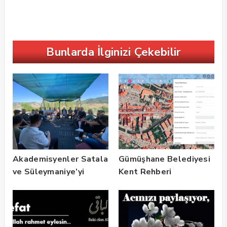
Bunlarda İlginizi Çekebilir
Akademisyenler Satala
Gümüşhane Belediyesi
ve Süleymaniye’yi
Kent Rehberi
Gezdi
Altyapısını Dijital
Ruhsat Bilgi Sistemi
ile Güçlendirdi