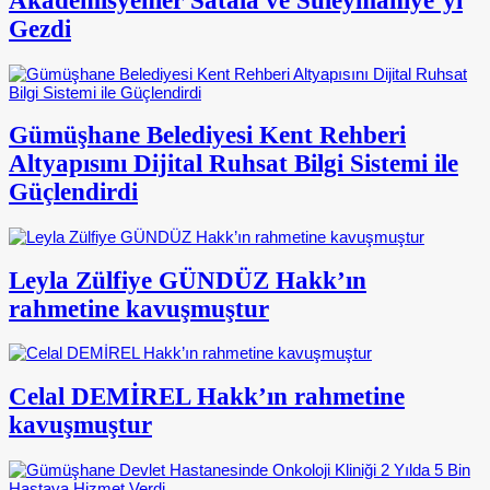
Akademisyenler Satala ve Süleymaniye’yi
Gezdi
Gümüşhane Belediyesi Kent Rehberi
Altyapısını Dijital Ruhsat Bilgi Sistemi ile
Güçlendirdi
Leyla Zülfiye GÜNDÜZ Hakk’ın
rahmetine kavuşmuştur
Celal DEMİREL Hakk’ın rahmetine
kavuşmuştur