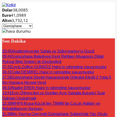
Dolar
38,0085
Euro
41,0989
Altın
3,732,12
Son Dakika
10:45
Akademisyenler Satala ve Süleymaniye’yi Gezdi
09:44
Gümüşhane Belediyesi Kent Rehberi Altyapısını Dijital
Ruhsat Bilgi Sistemi ile Güçlendirdi
07:42
Leyla Zülfiye GÜNDÜZ Hakk’ın rahmetine kavuşmuştur
06:41
Celal DEMİREL Hakk’ın rahmetine kavuşmuştur
17:26
Gümüşhane Devlet Hastanesinde Onkoloji Kliniği 2 Yılda 5
Bin Hastaya Hizmet Verdi
09:10
Nadire EREN Hakk’ın rahmetine kavuşmuştur
13:41
Eski Öğrencileri ve Dostları Aynı Sahada Buluştu! Suat
Dalman Unutulmadı
12:39
MHP’li Musa Küçük’ten TBMM’de Çocuk Hakları ve
Rehabilitasyon Vurgusu
11:38
İlim Yayma Cemiyeti Gümüşhane Şubesi’nde Yaz Okulu