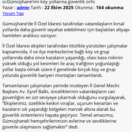
Yazar :
Tarih :
22 Ekim 2025
Okunma :
164 okunma
admin
Yorum Yap
Gümüşhane’de İl Özel İdaresi tarafından vatandaşların kırsal
yollarda daha güvenli seyahat edebilmesi için başlatılan altyapı
hamleleri aralıksız sürüyor.
İl Özel İdaresi ekipleri tarafından titizlikle yürütülen çalışmalar
kapsamında, il ve ilçe merkezlerine bağlı köy ve grup
yollarında daha önce kazaların yaşandığı, olası kaza riskinin
yüksek olduğu yol kesimleri ile araç trafiğinin yoğunlaştığı
yollar başta olmak üzere il genelinde birçok köy ve grup
yolunda güvenlik bariyeri montajları tamamlandı.
Tamamlanan çalışmaları yerinde inceleyen İl Genel Meclis
Başkanı Av. Eşref Balki, önceliklerinin vatandaşların can
güvenliğini en üst seviyeye çıkarmak olduğunu vurgulayarak,
“Ekiplerimiz, özellikle keskin virajlar, uçurum kenarları ve
kazaların sık yaşandığı bölgeleri mercek altına alarak bu
güvenlik önlemlerini hayata geçiriyor. Temel amacımız,
Gümüşhaneli hemşehrilerimizin evlerine ve sevdiklerine
güvenle ulaşmasını sağlamaktır” dedi.