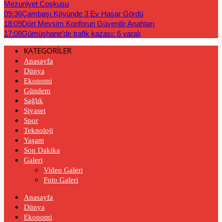
Mezuniyet Coşkusu
09:36
Çambaşı Köyünde 3 Ev Hasar Gördü
18:09
Dört Mevsim Konforun Güvenilir Anahtarı
17:08
Gümüşhane’de trafik kazası: 6 yaralı
KATEGORİLER
Anasayfa
Dünya
Ekonomi
Gündem
Sağlık
Siyaset
Spor
Teknoloji
Yaşam
Son Dakika
Galeri
Video Galeri
Foto Galeri
Anasayfa
Dünya
Ekonomi