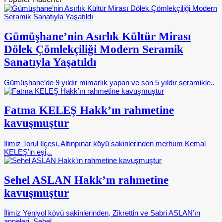
Gümüşhane’nin Asırlık Kültür Mirası
Dölek Çömlekçiliği Modern Seramik
Sanatıyla Yaşatıldı
Gümüşhane’de 9 yıldır mimarlık yapan ve son 5 yıldır seramikle..
Fatma KELEŞ Hakk’ın rahmetine
kavuşmuştur
İlimiz Torul İlçesi, Altınpınar köyü sakinlerinden merhum Kemal
KELEŞ’in eşi,..
Sehel ASLAN Hakk’ın rahmetine
kavuşmuştur
İlimiz Yeniyol köyü sakinlerinden, Zikrettin ve Sabri ASLAN’ın
anneleri, Sehel..