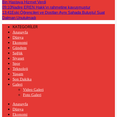
Bin Hastaya Hizmet Verdi
09:10
Nadire EREN Hakk’ın rahmetine kavuşmuştur
13:41
Eski Öğrencileri ve Dostları Aynı Sahada Buluştu! Suat
Dalman Unutulmadı
KATEGORİLER
Anasayfa
Dünya
Ekonomi
Gündem
Sağlık
Siyaset
Spor
Teknoloji
Yaşam
Son Dakika
Galeri
Video Galeri
Foto Galeri
Anasayfa
Dünya
Ekonomi