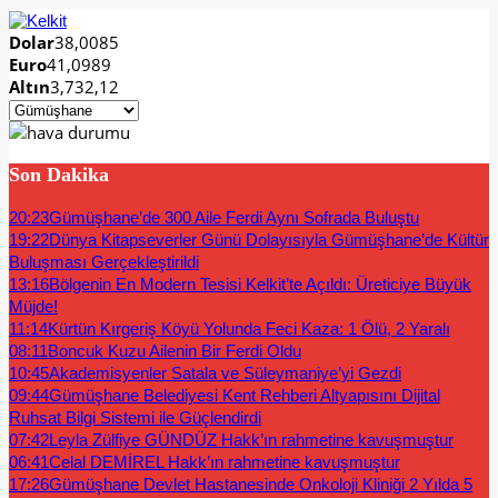
Dolar
38,0085
Euro
41,0989
Altın
3,732,12
Son Dakika
20:23
Gümüşhane’de 300 Aile Ferdi Aynı Sofrada Buluştu
19:22
Dünya Kitapseverler Günü Dolayısıyla Gümüşhane’de Kültür
Buluşması Gerçekleştirildi
13:16
Bölgenin En Modern Tesisi Kelkit’te Açıldı: Üreticiye Büyük
Müjde!
11:14
Kürtün Kırgeriş Köyü Yolunda Feci Kaza: 1 Ölü, 2 Yaralı
08:11
Boncuk Kuzu Ailenin Bir Ferdi Oldu
10:45
Akademisyenler Satala ve Süleymaniye’yi Gezdi
09:44
Gümüşhane Belediyesi Kent Rehberi Altyapısını Dijital
Ruhsat Bilgi Sistemi ile Güçlendirdi
07:42
Leyla Zülfiye GÜNDÜZ Hakk’ın rahmetine kavuşmuştur
06:41
Celal DEMİREL Hakk’ın rahmetine kavuşmuştur
17:26
Gümüşhane Devlet Hastanesinde Onkoloji Kliniği 2 Yılda 5