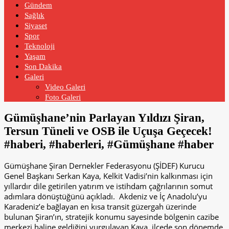
Gündem
Sağlık
Siyaset
Spor
Teknoloji
Yaşam
Son Dakika
Galeri
Video Galeri
Foto Galeri
Gümüşhane’nin Parlayan Yıldızı Şiran,
Tersun Tüneli ve OSB ile Uçuşa Geçecek!
#haberi, #haberleri, #Gümüşhane #haber
Gümüşhane Şiran Dernekler Federasyonu (ŞİDEF) Kurucu
Genel Başkanı Serkan Kaya, Kelkit Vadisi’nin kalkınması için
yıllardır dile getirilen yatırım ve istihdam çağrılarının somut
adımlara dönüştüğünü açıkladı. Akdeniz ve İç Anadolu’yu
Karadeniz’e bağlayan en kısa transit güzergah üzerinde
bulunan Şiran’ın, stratejik konumu sayesinde bölgenin cazibe
merkezi haline geldiğini vurgulayan Kaya, ilçede son dönemde