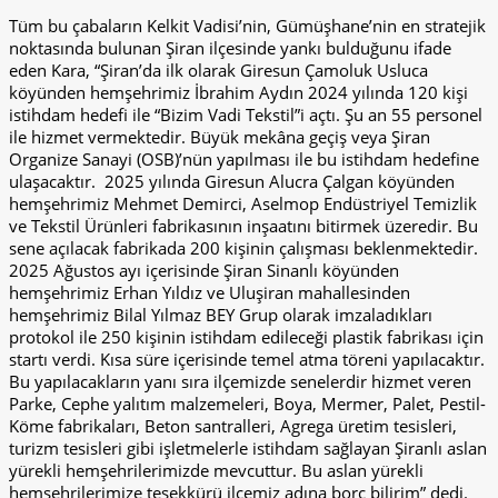
Tüm bu çabaların Kelkit Vadisi’nin, Gümüşhane’nin en stratejik
noktasında bulunan Şiran ilçesinde yankı bulduğunu ifade
eden Kara, “Şiran’da ilk olarak Giresun Çamoluk Usluca
köyünden hemşehrimiz İbrahim Aydın 2024 yılında 120 kişi
istihdam hedefi ile “Bizim Vadi Tekstil”i açtı. Şu an 55 personel
ile hizmet vermektedir. Büyük mekâna geçiş veya Şiran
Organize Sanayi (OSB)’nün yapılması ile bu istihdam hedefine
ulaşacaktır.
2025 yılında Giresun Alucra Çalgan köyünden
hemşehrimiz Mehmet Demirci, Aselmop Endüstriyel Temizlik
ve Tekstil Ürünleri fabrikasının inşaatını bitirmek üzeredir. Bu
sene açılacak fabrikada 200 kişinin çalışması beklenmektedir.
2025 Ağustos ayı içerisinde Şiran Sinanlı köyünden
hemşehrimiz Erhan Yıldız ve Uluşiran mahallesinden
hemşehrimiz Bilal Yılmaz BEY Grup olarak imzaladıkları
protokol ile 250 kişinin istihdam edileceği plastik fabrikası için
startı verdi. Kısa süre içerisinde temel atma töreni yapılacaktır.
Bu yapılacakların yanı sıra ilçemizde senelerdir hizmet veren
Parke, Cephe yalıtım malzemeleri, Boya, Mermer, Palet, Pestil-
Köme fabrikaları, Beton santralleri, Agrega üretim tesisleri,
turizm tesisleri gibi işletmelerle istihdam sağlayan Şiranlı aslan
yürekli hemşehrilerimizde mevcuttur. Bu aslan yürekli
hemşehrilerimize teşekkürü ilçemiz adına borç bilirim” dedi.