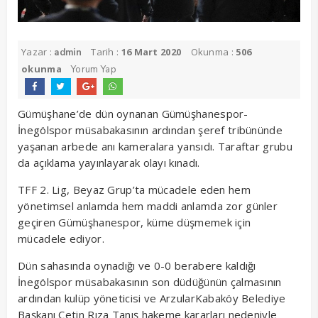
Yazar :
Tarih :
16 Mart 2020
Okunma :
506
admin
okunma
Yorum Yap
Gümüşhane’de dün oynanan Gümüşhanespor-
İnegölspor müsabakasının ardından şeref tribününde
yaşanan arbede anı kameralara yansıdı. Taraftar grubu
da açıklama yayınlayarak olayı kınadı.
TFF 2. Lig, Beyaz Grup’ta mücadele eden hem
yönetimsel anlamda hem maddi anlamda zor günler
geçiren Gümüşhanespor, küme düşmemek için
mücadele ediyor.
Dün sahasında oynadığı ve 0-0 berabere kaldığı
İnegölspor müsabakasının son düdüğünün çalmasının
ardından kulüp yöneticisi ve ArzularKabaköy Belediye
Başkanı Çetin Rıza Tanış hakeme kararları nedeniyle