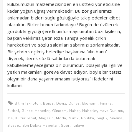
kulübümüzün malzemecisinden en üstteki yöneticisine
kadar yoğun uğraş vermektedir. Bu zor günlerimizi
anlamadan bizleri suçlu gözlüğüyle takip edenler elbet
olacaktır. Bizler bunun farkındayız! Bugün de üzülerek
gördük ki giydiği şerefli üniformayı unutan bazı kişilerin,
başkan vekilimiz Çetin Rıza Tanış’a yönelik çirkin
hareketleri ve sözlü saldırıları sabrımızı zorlamaktadır.
Bir şehrin seçilmiş belediye başkanına ‘alın bunu’
diyerek, iterek sözlü saldırılarda bulunmak
kabullenemeyeceğimiz bir durumdur. Dolayısıyla ilgili ve
yetkin makamları göreve davet ediyor, böyle bir tatsız
olayın bir daha yaşanmamasını istiyoruz” ifadelerini
kullandı.
,
,
,
,
,
,
Bilim Teknoloji
Borsa
Döviz
Dünya
Ekonomi
Finans
,
,
,
,
,
,
Futbol
Güncel Haberler
Gündem
Haber
Haberler
Hava Durumu
,
,
,
,
,
,
,
,
Iha
Kültür Sanat
Magazin
Moda
Müzik
Politika
Sağlık
Sinema
,
,
,
Siyaset
Son Dakika Haberleri
Spor
Türkiye