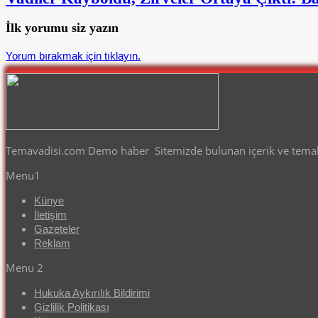
İlk yorumu siz yazın
Yorum bırakmak için tıklayın.
Temavadisi.com Demo haber Sitemizde bulunan içerik ve temalar
Menu1
Künye
İletişim
Gazeteler
Reklam
Menu 2
Hukuka Aykırılık Bildirimi
Gizlilik Politikası