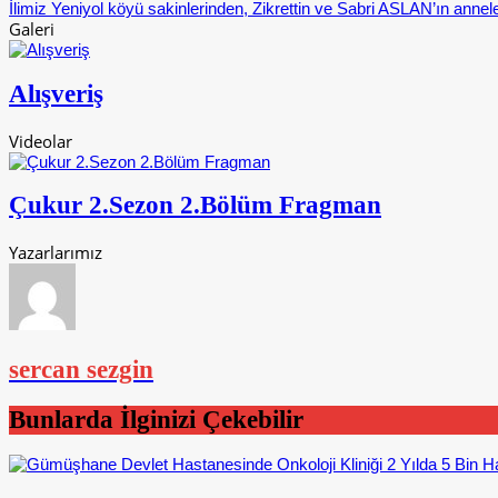
İlimiz Yeniyol köyü sakinlerinden, Zikrettin ve Sabri ASLAN’ın annele
Galeri
Alışveriş
Videolar
Çukur 2.Sezon 2.Bölüm Fragman
Yazarlarımız
sercan sezgin
Bunlarda İlginizi Çekebilir