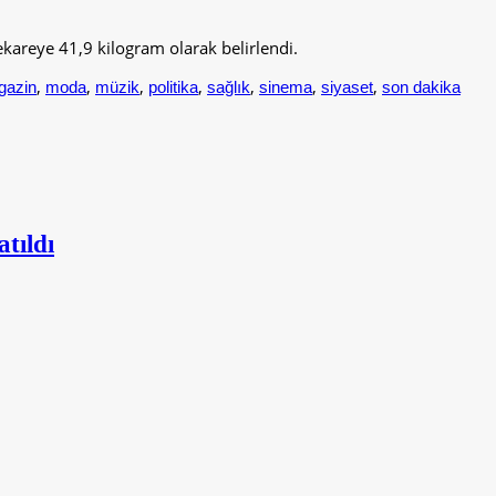
kareye 41,9 kilogram olarak belirlendi.
,
,
,
,
,
,
,
gazin
moda
müzik
politika
sağlık
sinema
siyaset
son dakika
tıldı