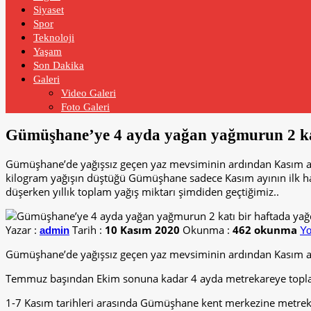
Siyaset
Spor
Teknoloji
Yaşam
Son Dakika
Galeri
Video Galeri
Foto Galeri
Gümüşhane’ye 4 ayda yağan yağmurun 2 kat
Gümüşhane’de yağışsız geçen yaz mevsiminin ardından Kasım a
kilogram yağışın düştüğü Gümüşhane sadece Kasım ayının ilk ha
düşerken yıllık toplam yağış miktarı şimdiden geçtiğimiz..
Yazar :
Tarih :
10 Kasım 2020
Okunma :
462 okunma
admin
Yo
Gümüşhane’de yağışsız geçen yaz mevsiminin ardından Kasım ay
Temmuz başından Ekim sonuna kadar 4 ayda metrekareye toplam 
1-7 Kasım tarihleri arasında Gümüşhane kent merkezine metrekar