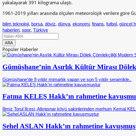
yakalayarak 391 kilograma ulaştı.
1961-2019 yılları arasında ölçülen meteorolojik verilere göre 
,
,
,
,
,
,
,
bilim teknoloji
borsa
döviz
dünya
ekonomi
finans
futbol
güncel h
,
,
haberleri
spor
Türkiye
Popüler Haberler
Gümüşhane’nin Asırlık Kültür Mirası Dölek
Gümüşhane’de 9 yıldır mimarlık yapan ve son 5 yıldır seramikle..
Fatma KELEŞ Hakk’ın rahmetine kavuşmu
İlimiz Torul İlçesi, Altınpınar köyü sakinlerinden merhum Kemal KELE
Sehel ASLAN Hakk’ın rahmetine kavuşmuş