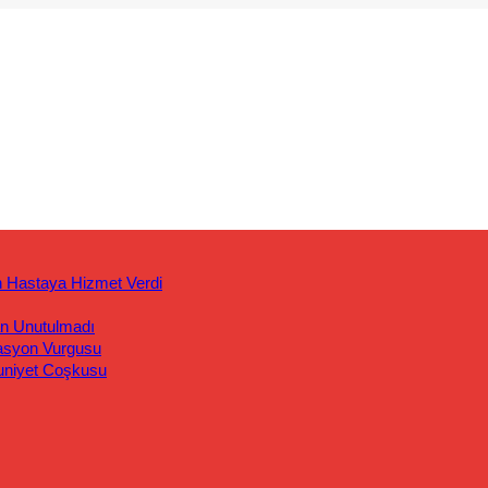
n Hastaya Hizmet Verdi
an Unutulmadı
asyon Vurgusu
uniyet Coşkusu