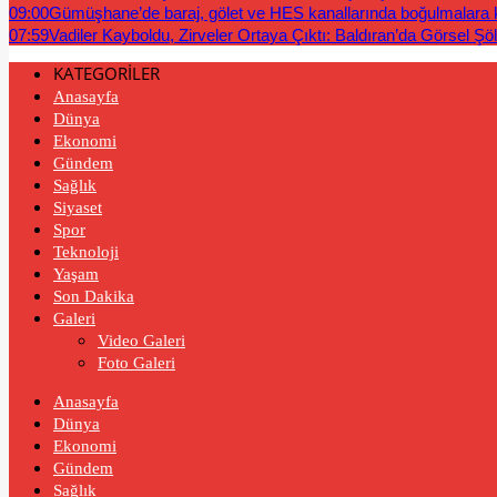
09:00
Gümüşhane’de baraj, gölet ve HES kanallarında boğulmalara ka
07:59
Vadiler Kayboldu, Zirveler Ortaya Çıktı: Baldıran’da Görsel Şö
KATEGORİLER
Anasayfa
Dünya
Ekonomi
Gündem
Sağlık
Siyaset
Spor
Teknoloji
Yaşam
Son Dakika
Galeri
Video Galeri
Foto Galeri
Anasayfa
Dünya
Ekonomi
Gündem
Sağlık