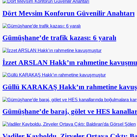
Dört Mevsim Konforun Güvenilir Anahtarı
Gümüşhane’de trafik kazası: 6 yaralı
İzzet ARSLAN Hakk’ın rahmetine kavuşmu
Güllü KARAKAŞ Hakk’ın rahmetine kavu
Gümüşhane’de baraj, gölet ve HES kanalları
Vadiler Kayboldu, Zirveler Ortaya Çıktı: B