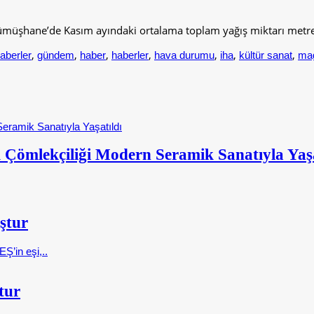
Gümüşhane’de Kasım ayındaki ortalama toplam yağış miktarı metre
,
,
,
,
,
,
,
aberler
gündem
haber
haberler
hava durumu
iha
kültür sanat
ma
 Çömlekçiliği Modern Seramik Sanatıyla Yaşa
ştur
Ş’in eşi,..
tur