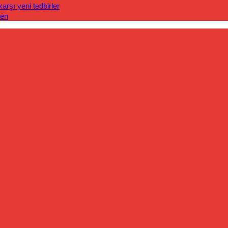
rşı yeni tedbirler
len