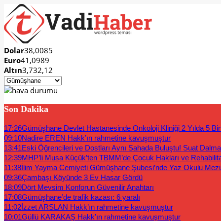
Dolar
38,0085
Euro
41,0989
Altın
3,732,12
Son Dakika
17:26
Gümüşhane Devlet Hastanesinde Onkoloji Kliniği 2 Yılda 5 Bi
09:10
Nadire EREN Hakk’ın rahmetine kavuşmuştur
13:41
Eski Öğrencileri ve Dostları Aynı Sahada Buluştu! Suat Dalm
12:39
MHP’li Musa Küçük’ten TBMM’de Çocuk Hakları ve Rehabilit
11:38
İlim Yayma Cemiyeti Gümüşhane Şubesi’nde Yaz Okulu Mez
09:36
Çambaşı Köyünde 3 Ev Hasar Gördü
18:09
Dört Mevsim Konforun Güvenilir Anahtarı
17:08
Gümüşhane’de trafik kazası: 6 yaralı
11:02
İzzet ARSLAN Hakk’ın rahmetine kavuşmuştur
10:01
Güllü KARAKAŞ Hakk’ın rahmetine kavuşmuştur