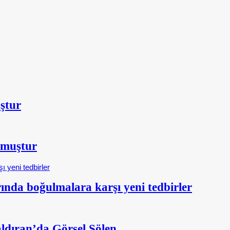
ştur
şmuştur
nda boğulmalara karşı yeni tedbirler
aldıran’da Görsel Şölen