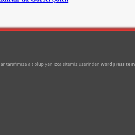
 tarafımıza ait olup yanlızca sitemiz üzerinden
wordpress te