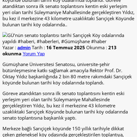
köyünde bulunan tarihi köy odalarında toplandı. Göreve
atandıktan sonra ilk senato toplantısını kentin eski yerleşim
yeri olan tarihi Süleymaniye Mahallesinde gerçekleştiren Yıldız,
bu kez il merkezine 43 kilometre uzaklıktaki Sarıçiçek Köyünde
bulunan tarihi köy odalarında..
Yazar :
Tarih :
16 Temmuz 2025
Okunma :
213
admin
okunma
Yorum Yap
Gümüşhane Üniversitesi Senatosu, üniversite-şehir
bütünleşmesine katkı sağlamak amacıyla Rektör Prof. Dr.
Oktay Yıldız başkanlığında 2 bin 80 metre rakımdaki Sarıçiçek
köyünde bulunan tarihi köy odalarında toplandı.
Göreve atandıktan sonra ilk senato toplantısını kentin eski
yerleşim yeri olan tarihi Süleymaniye Mahallesinde
gerçekleştiren Yıldız, bu kez il merkezine 43 kilometre
uzaklıktaki Sarıçiçek Köyünde bulunan tarihi köy odalarında
senato toplantısına başkanlık yaptı.
Merkeze bağlı Sarıçiçek köyünde 150 yıllık tarihiyle dikkat
çeken geleneksel köy odasında gerçekleştirilen toplantıya,