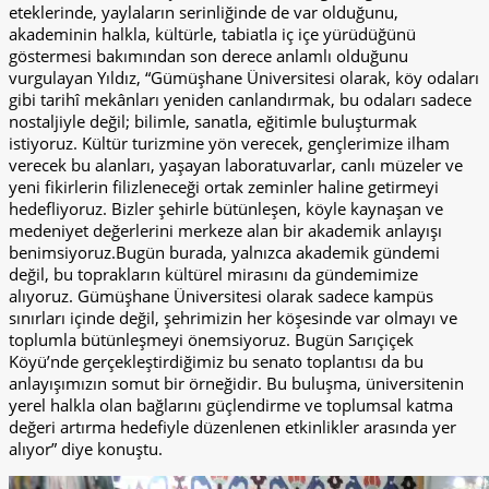
eteklerinde, yaylaların serinliğinde de var olduğunu,
akademinin halkla, kültürle, tabiatla iç içe yürüdüğünü
göstermesi bakımından son derece anlamlı olduğunu
vurgulayan Yıldız, “Gümüşhane Üniversitesi olarak, köy odaları
gibi tarihî mekânları yeniden canlandırmak, bu odaları sadece
nostaljiyle değil; bilimle, sanatla, eğitimle buluşturmak
istiyoruz. Kültür turizmine yön verecek, gençlerimize ilham
verecek bu alanları, yaşayan laboratuvarlar, canlı müzeler ve
yeni fikirlerin filizleneceği ortak zeminler haline getirmeyi
hedefliyoruz. Bizler şehirle bütünleşen, köyle kaynaşan ve
medeniyet değerlerini merkeze alan bir akademik anlayışı
benimsiyoruz.Bugün burada, yalnızca akademik gündemi
değil, bu toprakların kültürel mirasını da gündemimize
alıyoruz. Gümüşhane Üniversitesi olarak sadece kampüs
sınırları içinde değil, şehrimizin her köşesinde var olmayı ve
toplumla bütünleşmeyi önemsiyoruz. Bugün Sarıçiçek
Köyü’nde gerçekleştirdiğimiz bu senato toplantısı da bu
anlayışımızın somut bir örneğidir. Bu buluşma, üniversitenin
yerel halkla olan bağlarını güçlendirme ve toplumsal katma
değeri artırma hedefiyle düzenlenen etkinlikler arasında yer
alıyor” diye konuştu.