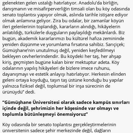
gelenekten gelen ustalığı hatırlatıyor. Anadolu’da birliğin,
danışmanın ve misafirperverliğin timsali olan bu köy odasında
senato toplantısı yapıyor olmak, aslında tarihle istişare ediyor
olmak anlamına geliyor. Zira bu odalar, bir zamanlar köyün
ileri gelenlerinin toplandığı, kararların alındığı, hikâyelerin
anlatıldığı, türkülerle duyguların paylaşıldığı mekânlardı. Biz
bugün, akademik kararlarımızı bu kültürel hafıza zemininde
yeniden düşünme ve yorumlama fırsatına sahibiz. Sarıçiçek;
Gümüşhane’nin unutulmuş değil, yeniden keşfedilmeyi
bekleyen cevherlerindendir. Bu köydeki her taş, her ahşap
kiriş, geçmişten bugüne kalan birer mektuptur adeta. Köy
odalarının yapılış hikâyeleri de bizlere imece ruhunu,
dayanışmayı ve estetik anlayışı hatırlatıyor. Herkesin elinden
geleni ortaya koyduğu, taşın taş üstüne konduğu bu yapılar
yalnızca fiziksel değil, toplumsal bir inşa sürecinin de
ürünüydü” dedi.
“Gümüşhane Üniversitesi olarak sadece kampüs sınırları
içinde değil, şehrimizin her köşesinde var olmayı ve
toplumla bütünleşmeyi önemsiyoruz”
Köy odasında bir senato toplantısı gerçekleştirmelerinin
üniversitenin sadece şehir merkezinde değil, dağların