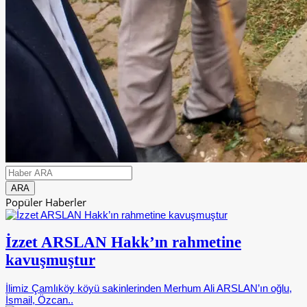
Popüler Haberler
İzzet ARSLAN Hakk’ın rahmetine
kavuşmuştur
İlimiz Çamlıköy köyü sakinlerinden Merhum Ali ARSLAN’ın oğlu,
İsmail, Özcan..