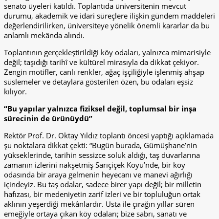
senato üyeleri katıldı. Toplantıda üniversitenin mevcut
durumu, akademik ve idari süreçlere ilişkin gündem maddeleri
değerlendirilirken, üniversiteye yönelik önemli kararlar da bu
anlamlı mekânda alındı.
Toplantının gerçekleştirildiği köy odaları, yalnızca mimarisiyle
değil; taşıdığı tarihî ve kültürel mirasıyla da dikkat çekiyor.
Zengin motifler, canlı renkler, ağaç işçiliğiyle işlenmiş ahşap
süslemeler ve detaylara gösterilen özen, bu odaları eşsiz
kılıyor.
“Bu yapılar yalnızca fiziksel değil, toplumsal bir inşa
sürecinin de ürünüydü”
Rektör Prof. Dr. Oktay Yıldız toplantı öncesi yaptığı açıklamada
şu noktalara dikkat çekti: “Bugün burada, Gümüşhane’nin
yükseklerinde, tarihin sessizce soluk aldığı, taş duvarlarına
zamanın izlerini nakşetmiş Sarıçiçek Köyü’nde, bir köy
odasında bir araya gelmenin heyecanı ve manevi ağırlığı
içindeyiz. Bu taş odalar, sadece birer yapı değil; bir milletin
hafızası, bir medeniyetin zarif izleri ve bir topluluğun ortak
aklının yeşerdiği mekânlardır. Usta ile çırağın yıllar süren
emeğiyle ortaya çıkan köy odaları; bize sabrı, sanatı ve