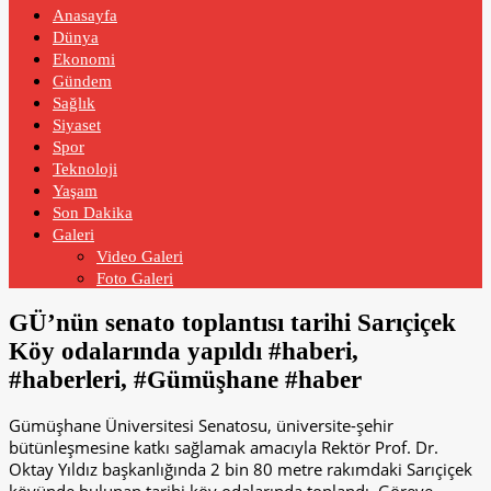
Anasayfa
Dünya
Ekonomi
Gündem
Sağlık
Siyaset
Spor
Teknoloji
Yaşam
Son Dakika
Galeri
Video Galeri
Foto Galeri
GÜ’nün senato toplantısı tarihi Sarıçiçek
Köy odalarında yapıldı #haberi,
#haberleri, #Gümüşhane #haber
Gümüşhane Üniversitesi Senatosu, üniversite-şehir
bütünleşmesine katkı sağlamak amacıyla Rektör Prof. Dr.
Oktay Yıldız başkanlığında 2 bin 80 metre rakımdaki Sarıçiçek