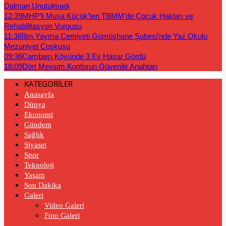
Dalman Unutulmadı
12:39
MHP’li Musa Küçük’ten TBMM’de Çocuk Hakları ve
Rehabilitasyon Vurgusu
11:38
İlim Yayma Cemiyeti Gümüşhane Şubesi’nde Yaz Okulu
Mezuniyet Coşkusu
09:36
Çambaşı Köyünde 3 Ev Hasar Gördü
18:09
Dört Mevsim Konforun Güvenilir Anahtarı
KATEGORİLER
Anasayfa
Dünya
Ekonomi
Gündem
Sağlık
Siyaset
Spor
Teknoloji
Yaşam
Son Dakika
Galeri
Video Galeri
Foto Galeri