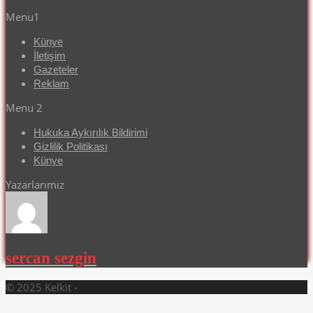
Menu1
Künye
İletişim
Gazeteler
Reklam
Menu 2
Hukuka Aykırılık Bildirimi
Gizlilik Politikası
Künye
Yazarlarımız
sercan sezgin
© 2025 Kelkit -