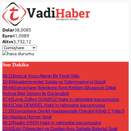
Dolar
38,0085
Euro
41,0989
Altın
3,732,12
Son Dakika
08:11
Boncuk Kuzu Ailenin Bir Ferdi Oldu
10:45
Akademisyenler Satala ve Süleymaniye’yi Gezdi
09:44
Gümüşhane Belediyesi Kent Rehberi Altyapısını Dijital
Ruhsat Bilgi Sistemi ile Güçlendirdi
07:42
Leyla Zülfiye GÜNDÜZ Hakk’ın rahmetine kavuşmuştur
06:41
Celal DEMİREL Hakk’ın rahmetine kavuşmuştur
17:26
Gümüşhane Devlet Hastanesinde Onkoloji Kliniği 2 Yılda 5
Bin Hastaya Hizmet Verdi
09:10
Nadire EREN Hakk’ın rahmetine kavuşmuştur
13:41
Eski Öğrencileri ve Dostları Aynı Sahada Buluştu! Suat