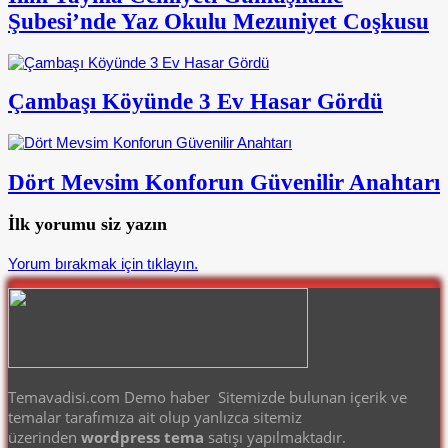
Şubesi’nde Yaz Okulu Mezuniyet Coşkusu
Çambaşı Köyünde 3 Ev Hasar Gördü
Dört Mevsim Konforun Güvenilir Anahtarı
İlk yorumu siz yazın
Yorum bırakmak için tıklayın.
Temavadisi.com Demo haber Sitemizde bulunan içerik ve
temalar tarafımıza ait olup yanlızca sitemiz
üzerinden
wordpress tema
satışı yapılmaktadır.