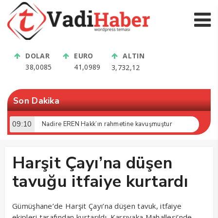
DOLAR
EURO
ALTIN
38,0085
41,0989
3,732,12
Son Dakika
13:41
Eski Öğrencileri ve Dostları Aynı Sahada Buluştu! Suat Dalman Unutulmadı
Harşit Çayı’na düşen
tavuğu itfaiye kurtardı
Gümüşhane’de Harşit Çayı’na düşen tavuk, itfaiye
ekipleri tarafından kurtarıldı. Karşıyaka Mahallesi’nde