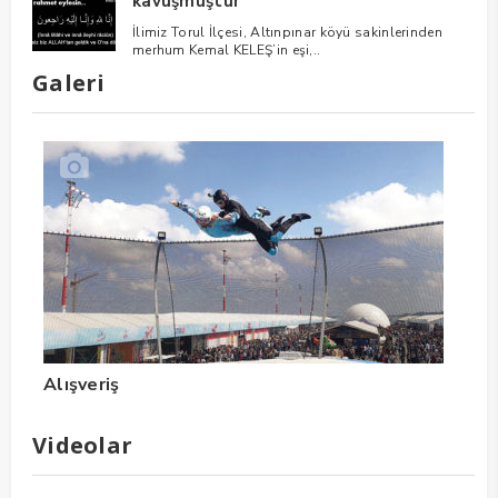
kavuşmuştur
İlimiz Torul İlçesi, Altınpınar köyü sakinlerinden
merhum Kemal KELEŞ’in eşi,..
Galeri
Alışveriş
Videolar