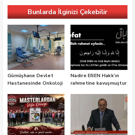
Bunlarda İlginizi Çekebilir
Gümüşhane Devlet
Nadire EREN Hakk’ın
Hastanesinde Onkoloji
rahmetine kavuşmuştur
Kliniği 2 Yılda 5 Bin
Hastaya Hizmet Verdi