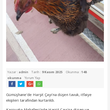
Yazar :
Tarih :
9 Kasım 2025
Okunma :
148
admin
okunma
Yorum Yap
Gümüşhane’de Harşit Çayı’na düşen tavuk, itfaiye
ekipleri tarafından kurtarıldı.
Karşıyaka Mahallesi’nde Harşit Çayı’na düşen ve