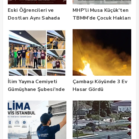
Eski Öğrencileri ve
MHP’li Musa Küçük’ten
Dostları Aynı Sahada
TBMM’de Çocuk Hakları
Buluştu! Suat Dalman
ve Rehabilitasyon
Unutulmadı
Vurgusu
İlim Yayma Cemiyeti
Çambaşı Köyünde 3 Ev
Gümüşhane Şubesi’nde
Hasar Gördü
Yaz Okulu Mezuniyet
Coşkusu