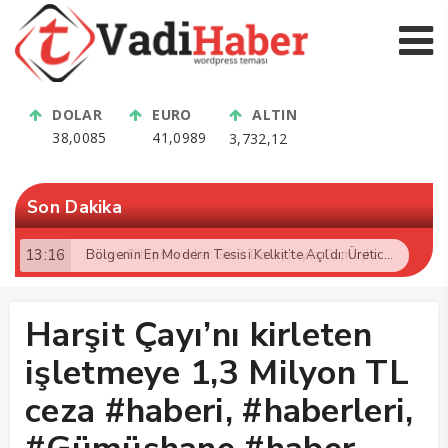
DOLAR
EURO
ALTIN
38,0085
41,0989
3,732,12
Son Dakika
13:16
Bölgenin En Modern Tesisi Kelkit’te Açıldı: Üreticiye Büyük Müjde!
Harşit Çayı’nı kirleten
işletmeye 1,3 Milyon TL
ceza #haberi, #haberleri,