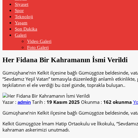
Siyaset
Spor
Teknoloji
Yaşam
Son Dakika
Galeri
Video Galeri
Foto Galeri
Her Fidana Bir Kahramanın İsmi Verildi
Gümüşhane’nin Kelkit ilçesine bağlı Gümüşgöze beldesinde, vatan
“Sevdamız Yeşil Vatan” temasıyla düzenlediği anlamlı etkinlikt
teşkilatının el ele verdiği bu özel günde, toprakla buluşan..
Yazar :
Tarih :
19 Kasım 2025
Okunma :
162 okunma
admin
Yo
Gümüşhane’nin Kelkit ilçesine bağlı Gümüşgöze beldesinde, vatan s
Kelkit Gümüşgöze İmam Hatip Ortaokulu ve İlkokulu, “Sevdamız Y
kahraman askerimizi unutmadı.