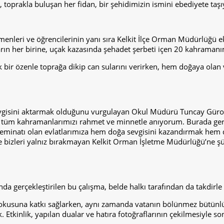
, toprakla buluşan her fidan, bir şehidimizin ismini ebediyete taşı
nleri ve öğrencilerinin yanı sıra Kelkit İlçe Orman Müdürlüğü eki
arın her birine, uçak kazasında şehadet şerbeti içen 20 kahramanım
ük bir özenle toprağa dikip can sularını verirken, hem doğaya olan
sevgisini aktarmak olduğunu vurgulayan Okul Müdürü Tuncay Gürol,
n tüm kahramanlarımızı rahmet ve minnetle anıyorum. Burada gerçe
minatı olan evlatlarımıza hem doğa sevgisini kazandırmak hem de
e bizleri yalnız bırakmayan Kelkit Orman İşletme Müdürlüğü’ne şü
a gerçekleştirilen bu çalışma, belde halkı tarafından da takdirle 
dokusuna katkı sağlarken, aynı zamanda vatanın bölünmez bütünlü
 Etkinlik, yapılan dualar ve hatıra fotoğraflarının çekilmesiyle so