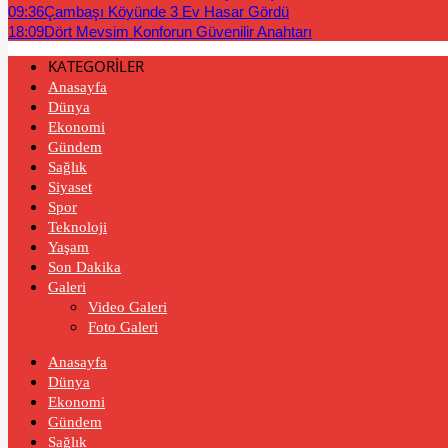
09:36
Çambaşı Köyünde 3 Ev Hasar Gördü
18:09
Dört Mevsim Konforun Güvenilir Anahtarı
KATEGORİLER
Anasayfa
Dünya
Ekonomi
Gündem
Sağlık
Siyaset
Spor
Teknoloji
Yaşam
Son Dakika
Galeri
Video Galeri
Foto Galeri
Anasayfa
Dünya
Ekonomi
Gündem
Sağlık