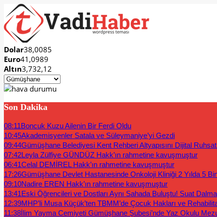
Dolar
38,0085
Euro
41,0989
Altın
3,732,12
Son Dakika
08:11
Boncuk Kuzu Ailenin Bir Ferdi Oldu
10:45
Akademisyenler Satala ve Süleymaniye’yi Gezdi
09:44
Gümüşhane Belediyesi Kent Rehberi Altyapısını Dijital Ruhsat B
07:42
Leyla Zülfiye GÜNDÜZ Hakk’ın rahmetine kavuşmuştur
06:41
Celal DEMİREL Hakk’ın rahmetine kavuşmuştur
17:26
Gümüşhane Devlet Hastanesinde Onkoloji Kliniği 2 Yılda 5 Bi
09:10
Nadire EREN Hakk’ın rahmetine kavuşmuştur
13:41
Eski Öğrencileri ve Dostları Aynı Sahada Buluştu! Suat Dalm
12:39
MHP’li Musa Küçük’ten TBMM’de Çocuk Hakları ve Rehabilit
11:38
İlim Yayma Cemiyeti Gümüşhane Şubesi’nde Yaz Okulu Mez