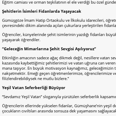
Eğitim camiası ve orman teşkilatının el ele verdiği bu özel günde
Şehitlerin İsimleri Fidanlarda Yaşayacak
Gümüşgöze İmam Hatip Ortaokulu ve İlkokulu idarecileri, öğretme
çevresindeki dikim alanında açılan çukurlara yerleştirilen fidanl
Öğrenciler, künyelerinde şehit isimlerinin yazdığı fidanları büy
yaşayarak öğrendiler.
“Geleceğin Mimarlarına Şehit Sevgisi Aşılıyoruz”
Etkinliğin amacının sadece ağaç dikmek değil, nesillere vatan 
kazasında kaybettiğimiz şehitlerimizi ve vatan uğruna can vere
mana taşıyor. En büyük motivasyon kaynağımız, geleceğimizin te
nakşetmektir. Emeği geçen öğretmenlerimize, öğrencilerimize v
filizlendirebildiysek ne mutlu bizlere.”
Yeşil Vatan Seferberliği Büyüyor
“Sevdamız Yeşil Vatan” sloganıyla yürütülen seferberlik kapsamınd
Öğrencilerin ellerinde yükselen fidanlar, Gümüşhane’nin yeşil 
çocukların cıvıltıları arasında sonsuza dek yaşamasını sağlayacak.