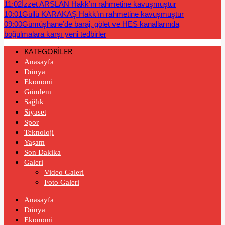
11:02
İzzet ARSLAN Hakk’ın rahmetine kavuşmuştur
10:01
Güllü KARAKAŞ Hakk’ın rahmetine kavuşmuştur
09:00
Gümüşhane’de baraj, gölet ve HES kanallarında
boğulmalara karşı yeni tedbirler
KATEGORİLER
Anasayfa
Dünya
Ekonomi
Gündem
Sağlık
Siyaset
Spor
Teknoloji
Yaşam
Son Dakika
Galeri
Video Galeri
Foto Galeri
Anasayfa
Dünya
Ekonomi