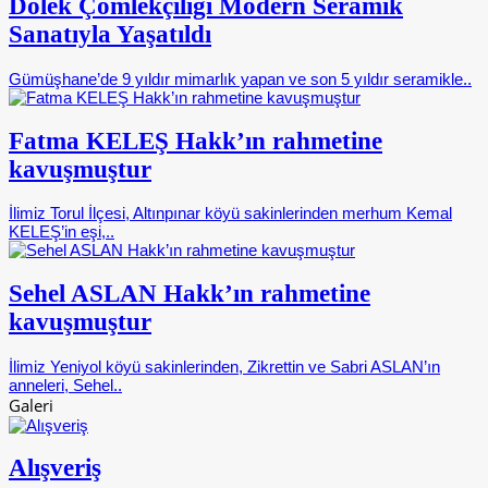
Dölek Çömlekçiliği Modern Seramik
Sanatıyla Yaşatıldı
Gümüşhane’de 9 yıldır mimarlık yapan ve son 5 yıldır seramikle..
Fatma KELEŞ Hakk’ın rahmetine
kavuşmuştur
İlimiz Torul İlçesi, Altınpınar köyü sakinlerinden merhum Kemal
KELEŞ’in eşi,..
Sehel ASLAN Hakk’ın rahmetine
kavuşmuştur
İlimiz Yeniyol köyü sakinlerinden, Zikrettin ve Sabri ASLAN’ın
anneleri, Sehel..
Galeri
Alışveriş