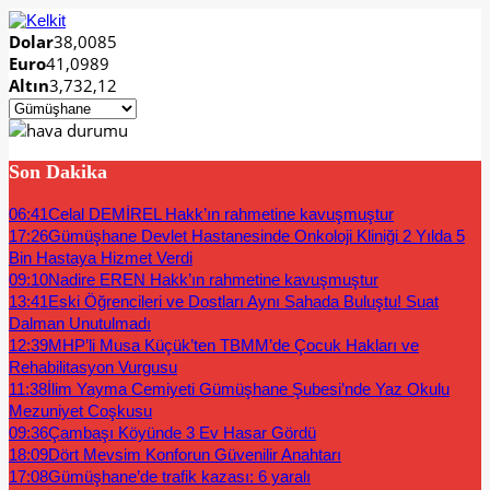
Dolar
38,0085
Euro
41,0989
Altın
3,732,12
Son Dakika
06:41
Celal DEMİREL Hakk’ın rahmetine kavuşmuştur
17:26
Gümüşhane Devlet Hastanesinde Onkoloji Kliniği 2 Yılda 5
Bin Hastaya Hizmet Verdi
09:10
Nadire EREN Hakk’ın rahmetine kavuşmuştur
13:41
Eski Öğrencileri ve Dostları Aynı Sahada Buluştu! Suat
Dalman Unutulmadı
12:39
MHP’li Musa Küçük’ten TBMM’de Çocuk Hakları ve
Rehabilitasyon Vurgusu
11:38
İlim Yayma Cemiyeti Gümüşhane Şubesi’nde Yaz Okulu
Mezuniyet Coşkusu
09:36
Çambaşı Köyünde 3 Ev Hasar Gördü
18:09
Dört Mevsim Konforun Güvenilir Anahtarı
17:08
Gümüşhane’de trafik kazası: 6 yaralı