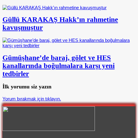
Güllü KARAKAŞ Hakk’ın rahmetine
kavuşmuştur
Gümüşhane’de baraj, gölet ve HES
kanallarında boğulmalara karşı yeni
tedbirler
İlk yorumu siz yazın
Yorum bırakmak için tıklayın.