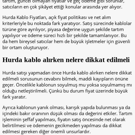
tartım, güncel olmayan fiyatlar ve geç ödeme gibi sorunlar,
satıcıların en çok şikâyet ettiği konular arasında yer alıyor.
Hurda Kablo Fiyatları, açık fiyat politikası ve net alım
kriterleriyle bu noktada fark yaratıyor. Satış sürecinde kablolar
türüne göre ayrılıyor, piyasa değerine uygun şekilde tartım
yapılıyor ve ödeme süreci hızlı bir şekilde tamamlanıyor. Bu
da hem bireysel satıcılar hem de büyük işletmeler için güvenli
bir ortam oluşturuyor.
Hurda kablo alırken nelere dikkat edilmeli
Hurda satışı yapmadan önce Hurda kablo alırken nelere dikkat
edilmeli sorusunun cevabını bilmek, maddi kayıpların önüne
geçer. Öncelikle kablonun soyulmuş mu yoksa soyulmamış mı
olduğu netleştirilmeli. Çünkü bu durum fiyat üzerinde büyük
fark yaratır.
Ayrıca kablonun yanık olması, karışık yapıda bulunması ya da
içindeki bakır oranının düşük olması da değerini etkiler. Tartım
işleminin şeffaf yapılması, fiyatın satış öncesinde net olarak
belirtilmesi ve ödemenin gecikmeden yapılması da dikkat
edilmesi gereken diğer önemli unsurlardır.