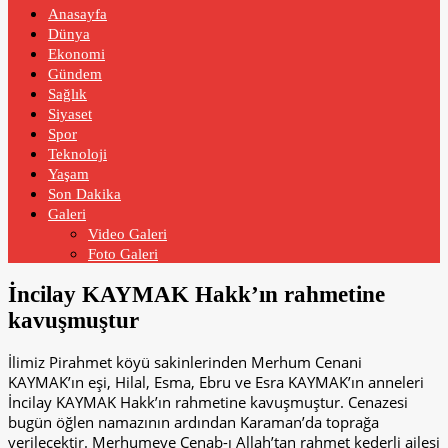
Anasayfa
Dünya
Ekonomi
Gündem
Sağlık
Siyaset
Spor
Teknoloji
Yaşam
Son Dakika
Galeri
Video Galeri
Foto Galeri
İncilay KAYMAK Hakk’ın rahmetine
kavuşmuştur
İlimiz Pirahmet köyü sakinlerinden Merhum Cenani
KAYMAK’ın eşi, Hilal, Esma, Ebru ve Esra KAYMAK’ın anneleri
İncilay KAYMAK Hakk’ın rahmetine kavuşmuştur. Cenazesi
bugün öğlen namazının ardından Karaman’da toprağa
verilecektir. Merhumeye Cenab-ı Allah’tan rahmet kederli ailesi