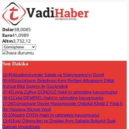
Dolar
38,0085
Euro
41,0989
Altın
3,732,12
Son Dakika
10:45
Akademisyenler Satala ve Süleymaniye’yi Gezdi
09:44
Gümüşhane Belediyesi Kent Rehberi Altyapısını Dijital
Ruhsat Bilgi Sistemi ile Güçlendirdi
07:42
Leyla Zülfiye GÜNDÜZ Hakk’ın rahmetine kavuşmuştur
06:41
Celal DEMİREL Hakk’ın rahmetine kavuşmuştur
17:26
Gümüşhane Devlet Hastanesinde Onkoloji Kliniği 2 Yılda 5
Bin Hastaya Hizmet Verdi
09:10
Nadire EREN Hakk’ın rahmetine kavuşmuştur
13:41
Eski Öğrencileri ve Dostları Aynı Sahada Buluştu! Suat
Dalman Unutulmadı