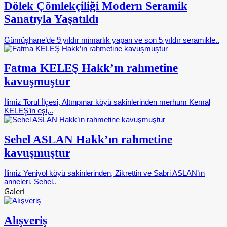
Dölek Çömlekçiliği Modern Seramik
Sanatıyla Yaşatıldı
Gümüşhane’de 9 yıldır mimarlık yapan ve son 5 yıldır seramikle..
Fatma KELEŞ Hakk’ın rahmetine
kavuşmuştur
İlimiz Torul İlçesi, Altınpınar köyü sakinlerinden merhum Kemal
KELEŞ’in eşi,..
Sehel ASLAN Hakk’ın rahmetine
kavuşmuştur
İlimiz Yeniyol köyü sakinlerinden, Zikrettin ve Sabri ASLAN’ın
anneleri, Sehel..
Galeri
Alışveriş