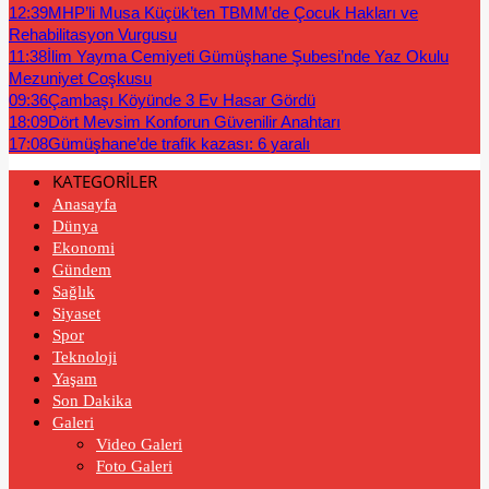
12:39
MHP’li Musa Küçük’ten TBMM’de Çocuk Hakları ve
Rehabilitasyon Vurgusu
11:38
İlim Yayma Cemiyeti Gümüşhane Şubesi’nde Yaz Okulu
Mezuniyet Coşkusu
09:36
Çambaşı Köyünde 3 Ev Hasar Gördü
18:09
Dört Mevsim Konforun Güvenilir Anahtarı
17:08
Gümüşhane’de trafik kazası: 6 yaralı
KATEGORİLER
Anasayfa
Dünya
Ekonomi
Gündem
Sağlık
Siyaset
Spor
Teknoloji
Yaşam
Son Dakika
Galeri
Video Galeri
Foto Galeri