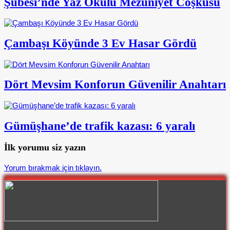
Şubesi’nde Yaz Okulu Mezuniyet Coşkusu
Çambaşı Köyünde 3 Ev Hasar Gördü
Dört Mevsim Konforun Güvenilir Anahtarı
Gümüşhane’de trafik kazası: 6 yaralı
İlk yorumu siz yazın
Yorum bırakmak için tıklayın.