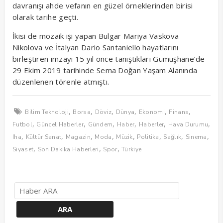
davranışı ahde vefanın en güzel örneklerinden birisi
olarak tarihe geçti.
İkisi de mozaik işi yapan Bulgar Mariya Vaskova
Nikolova ve İtalyan Dario Santaniello hayatlarını
birleştiren imzayı 15 yıl önce tanıştıkları Gümüşhane’de
29 Ekim 2019 tarihinde Sema Doğan Yaşam Alanında
düzenlenen törenle atmıştı.
,
,
,
,
,
,
Bilim Teknoloji
Borsa
Döviz
Dünya
Ekonomi
Finans
,
,
,
,
,
,
Futbol
Güncel Haberler
Gündem
Haber
Haberler
Hava Durumu
,
,
,
,
,
,
,
,
Iha
Kültür Sanat
Magazin
Moda
Müzik
Politika
Sağlık
Sinema
,
,
,
Siyaset
Son Dakika Haberleri
Spor
Türkiye