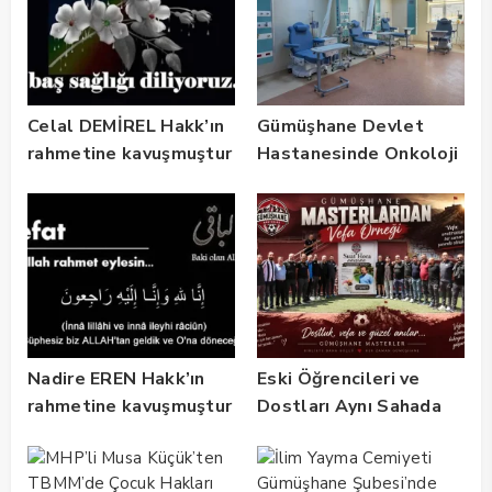
Celal DEMİREL Hakk’ın
Gümüşhane Devlet
rahmetine kavuşmuştur
Hastanesinde Onkoloji
Kliniği 2 Yılda 5 Bin
Hastaya Hizmet Verdi
Nadire EREN Hakk’ın
Eski Öğrencileri ve
rahmetine kavuşmuştur
Dostları Aynı Sahada
Buluştu! Suat Dalman
Unutulmadı