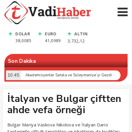
DOLAR
EURO
ALTIN
38,0085
41,0989
3,732,12
Son Dakika
10:45
Akademisyenler Satala ve Süleymaniye’yi Gezdi
İtalyan ve Bulgar çiftten
ahde vefa örneği
Bulgar Mariya Vaskova Nikolova ve İtalyan Dario
Santaniello çifti ilk tanıştıkları ve nikahlarını da kıydıkları