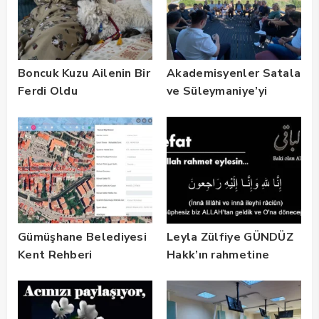
Boncuk Kuzu Ailenin Bir
Akademisyenler Satala
Ferdi Oldu
ve Süleymaniye’yi
Gezdi
Gümüşhane Belediyesi
Leyla Zülfiye GÜNDÜZ
Kent Rehberi
Hakk’ın rahmetine
Altyapısını Dijital
kavuşmuştur
Ruhsat Bilgi Sistemi
ile Güçlendirdi