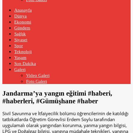
Anasayfa
Dünya
Ekonomi
Gündem
Sağlık
Siyaset
Spor
Teknoloji
Yaşam
Son Dakika
Galeri
Video Galeri
Foto Galeri
Jandarma’ya yangın eğitimi #haberi,
#haberleri, #Gümüşhane #haber
Sivil Savunma ve İtfaiyecilik bölümü öğrencilerinin de katıldığı
tatbikatlarda Öğretim Görevlisi Erdem Soylu tarafından
uygulamalı olarak yangından korunma, yanma yangın bilgisi,
LPG ve Doğalgaz bilgisi, yangına müdahale teknikleri, yangına