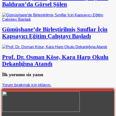
Baldıran’da Görsel Şölen
Gümüşhane’de Birleştirilmiş Sınıflar İçin
Kapsayıcı Eğitim Çalıştayı Başladı
Prof. Dr. Osman Köse, Kara Harp Okulu
Dekanlığına Atandı
İlk yorumu siz yazın
Yorum bırakmak için tıklayın.