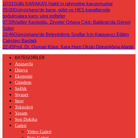
10:01
Güllü KARAKAŞ Hakk’ın rahmetine kavuşmuştur
09:00
Gümüşhane’de baraj, gölet ve HES kanallarında
boğulmalara karşı yeni tedbirler
07:59
Vadiler Kayboldu, Zirveler Ortaya Çıktı: Baldıran’da Görsel
Şölen
23:46
Gümüşhane’de Birleştirilmiş Sınıflar İçin Kapsayıcı Eğitim
Çalıştayı Başladı
22:45
Prof. Dr. Osman Köse, Kara Harp Okulu Dekanlığına Atandı
KATEGORİLER
Anasayfa
Dünya
Ekonomi
Gündem
Sağlık
Siyaset
Spor
Teknoloji
Yaşam
Son Dakika
Galeri
Video Galeri
Foto Galeri