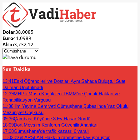
Dolar
38,0085
Euro
41,0989
Altın
3,732,12
Son Dakika
13:41
Eski Öğrencileri ve Dostları Aynı Sahada Buluştu! Suat
Dalman Unutulmadı
12:39
MHP’li Musa Küçük’ten TBMM’de Çocuk Hakları ve
Rehabilitasyon Vurgusu
11:38
İlim Yayma Cemiyeti Gümüşhane Şubesi’nde Yaz Okulu
Mezuniyet Coşkusu
09:36
Çambaşı Köyünde 3 Ev Hasar Gördü
18:09
Dört Mevsim Konforun Güvenilir Anahtarı
17:08
Gümüşhane’de trafik kazası: 6 yaralı
11:02
İzzet ARSLAN Hakk’ın rahmetine kavuşmuştur