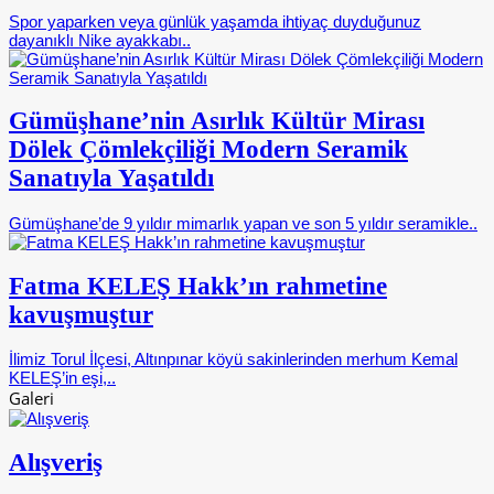
Spor yaparken veya günlük yaşamda ihtiyaç duyduğunuz
dayanıklı Nike ayakkabı..
Gümüşhane’nin Asırlık Kültür Mirası
Dölek Çömlekçiliği Modern Seramik
Sanatıyla Yaşatıldı
Gümüşhane’de 9 yıldır mimarlık yapan ve son 5 yıldır seramikle..
Fatma KELEŞ Hakk’ın rahmetine
kavuşmuştur
İlimiz Torul İlçesi, Altınpınar köyü sakinlerinden merhum Kemal
KELEŞ’in eşi,..
Galeri
Alışveriş