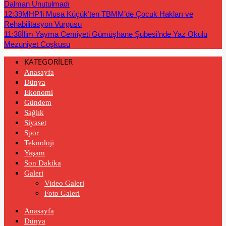
Dalman Unutulmadı
12:39
MHP’li Musa Küçük’ten TBMM’de Çocuk Hakları ve
Rehabilitasyon Vurgusu
11:38
İlim Yayma Cemiyeti Gümüşhane Şubesi’nde Yaz Okulu
Mezuniyet Coşkusu
KATEGORİLER
Anasayfa
Dünya
Ekonomi
Gündem
Sağlık
Siyaset
Spor
Teknoloji
Yaşam
Son Dakika
Galeri
Video Galeri
Foto Galeri
Anasayfa
Dünya