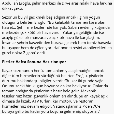
Abdullah Eroğlu, şehir merkezi ile zirve arasındaki hava farkına
dikkat çekti.
Sezonun bu yıl gecikmeli başladığını ancak ilginin yoğun
olduğunu belirten Eroğlu, “Bu kalabalık tamamen kara olan
hasret… Şehir merkezlerinde kar yok. Sabah evden çıktığımda
merkezde çok kötü bir hava vardı. Yukarıya geldiğimde ise
acayip güzel bir manzara ve açık bir hava ile karşılaştım.
İnsanlar şehrin kasvetinden buraya gelerek hem temiz havayla
buluşuyor hem de eğleniyor. Haftanın stresini atabilecekleri en
güzel nokta Zigana” dedi.
Pistler Hafta Sonuna Hazırlanıyor
Kayak sezonunun henüz tam anlamıyla açılmadığını ancak
diğer tüm hizmetlerin sürdüğünü belirten Eroğlu, pistlerin
durumu hakkında şu bilgileri verdi: “Bu kar iki günde yağdı.
Önümüzdeki bir iki gün boyunca da kar bekliyoruz. Onlar da
tamamlandığında pistlerimiz hazır hale gelir. Mekanik
tesislerimiz hazır, güvenlik önlemleri alındı. Şu an kayak açık
olmasa da kızak, ATV turları, kar motoru ve restoran
hizmetlerimiz devam ediyor. Vatandaşlarımız 7’den 70’e
buraya gelip bu kadar yolu boşuna gelmemiş oluyorlar.”