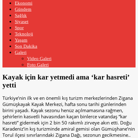
Ekonomi
Gündem
Sağlık
Siyaset
Spor
Teknoloji
Yaşam
Son Dakika
Galeri
Video Galeri
Foto Galeri
Kayak için kar yetmedi ama ‘kar hasreti’
yetti
Türkiye’nin ilk ve en önemli kış turizm merkezlerinden Zigana
Gümüşkayak Kayak Merkezi, hafta sonu tarihi günlerinden
birini yaşadı. Kayak sezonu henüz açılmamasına rağmen,
şehirlerin kasvetli havasından kaçan binlerce vatandaş “kar
hasreti” gidermek için 2 bin 50 rakımlı zirveye akın etti. Doğu
Karadeniz’in kış turizminde amiral gemisi olan Gümüşhane’nin
Torul ilçesi sınırlarındaki Zigana Dağı, sezonun gecikmesine..