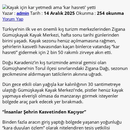
Yazar :
Tarih :
14 Aralık 2025
Okunma :
254 okunma
admin
Yorum Yap
Türkiye’nin ilk ve en önemli kış turizm merkezlerinden Zigana
Gümüşkayak Kayak Merkezi, hafta sonu tarihi günlerinden
birini yaşadı. Kayak sezonu henüz açılmamasına rağmen,
şehirlerin kasvetli havasından kaçan binlerce vatandaş “kar
hasreti” gidermek için 2 bin 50 rakımlı zirveye akın etti.
Doğu Karadeniz’in kış turizminde amiral gemisi olan
Gümüşhane’nin Torul ilçesi sınırlarındaki Zigana Dağı, sezonun
gecikmesine aldırmayan tatilcilerin akınına uğradı.
Dün gece etkili olan yağışla kar kalınlığının 30 santimetreye
ulaştığı Gümüşkayak Kayak Merkezi’nde, pistler henüz kayak
yapmaya elverişli olmasa da manzarayı görmek isteyenler
bölgede araç park edecek yer bırakmadı.
“İnsanlar Şehrin Kasvetinden Kaçıyor”
Binden fazla aracın giriş yaptığı bölgede yaşanan yoğunluğu
“kara duyulan özlem” olarak nitelendiren tesis yetkilisi