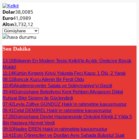
Dolar
38,0085
Euro
41,0989
Altın
3,732,12
Son Dakika
13:16
Bölgenin En Modern Tesisi Kelkit’te Açıldı: Üreticiye Büyük
Müjde!
11:14
Kürtün Kırgeriş Köyü Yolunda Feci Kaza: 1 Ölü, 2 Yaralı
08:11
Boncuk Kuzu Ailenin Bir Ferdi Oldu
10:45
Akademisyenler Satala ve Süleymaniye’yi Gezdi
09:44
Gümüşhane Belediyesi Kent Rehberi Altyapısını Dijital
Ruhsat Bilgi Sistemi ile Güçlendirdi
07:42
Leyla Zülfiye GÜNDÜZ Hakk’ın rahmetine kavuşmuştur
06:41
Celal DEMİREL Hakk’ın rahmetine kavuşmuştur
17:26
Gümüşhane Devlet Hastanesinde Onkoloji Kliniği 2 Yılda 5
Bin Hastaya Hizmet Verdi
09:10
Nadire EREN Hakk’ın rahmetine kavuşmuştur
13:41
Eski Öğrencileri ve Dostları Aynı Sahada Buluştu! Suat