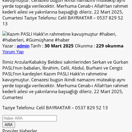
kavuşmuştur. Cenazesi bugün ikindi namazını müteakip aynı
yerde toprağa verilecektir. Merhuma Cenab-ı Allah’tan rahmet
kederli ailesi ve yakınlarına başsağlığı dileriz. 22 Mart 2025,
Cumartesi Taziye Telefonu: Celil BAYRAKTAR – 0537 829 52
13
Yazar :
Tarih :
30 Mart 2025
Okunma :
229 okunma
admin
Yorum Yap
İlimiz ArzularKabaköy Beldesi sakinlerinden Serkan ve Gürkan
PASLI’nıın babaları, İbrahim, Celil, Abdul, Burhani ve Cengiz
PASLI’nın kardeşleri Kazım PASLI Hakk’ın rahmetine
kavuşmuştur. Cenazesi bugün ikindi namazını müteakip aynı
yerde toprağa verilecektir. Merhuma Cenab-ı Allah’tan rahmet
kederli ailesi ve yakınlarına başsağlığı dileriz. 22 Mart 2025,
Cumartesi
Taziye Telefonu: Celil BAYRAKTAR – 0537 829 52 13
Popüler Haberler