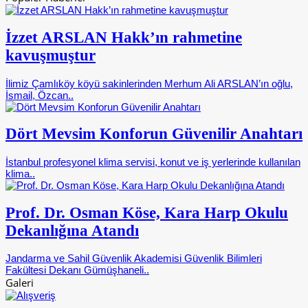
İzzet ARSLAN Hakk’ın rahmetine
kavuşmuştur
İlimiz Çamlıköy köyü sakinlerinden Merhum Ali ARSLAN’ın oğlu,
İsmail, Özcan..
Dört Mevsim Konforun Güvenilir Anahtarı
İstanbul profesyonel klima servisi, konut ve iş yerlerinde kullanılan
klima..
Prof. Dr. Osman Köse, Kara Harp Okulu
Dekanlığına Atandı
Jandarma ve Sahil Güvenlik Akademisi Güvenlik Bilimleri
Fakültesi Dekanı Gümüşhaneli..
Galeri