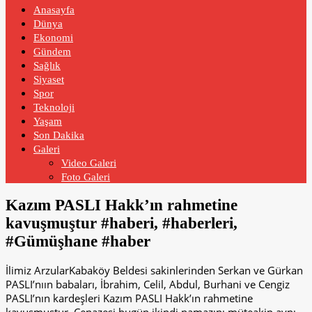
Anasayfa
Dünya
Ekonomi
Gündem
Sağlık
Siyaset
Spor
Teknoloji
Yaşam
Son Dakika
Galeri
Video Galeri
Foto Galeri
Kazım PASLI Hakk’ın rahmetine
kavuşmuştur #haberi, #haberleri,
#Gümüşhane #haber
İlimiz ArzularKabaköy Beldesi sakinlerinden Serkan ve Gürkan
PASLI’nıın babaları, İbrahim, Celil, Abdul, Burhani ve Cengiz
PASLI’nın kardeşleri Kazım PASLI Hakk’ın rahmetine