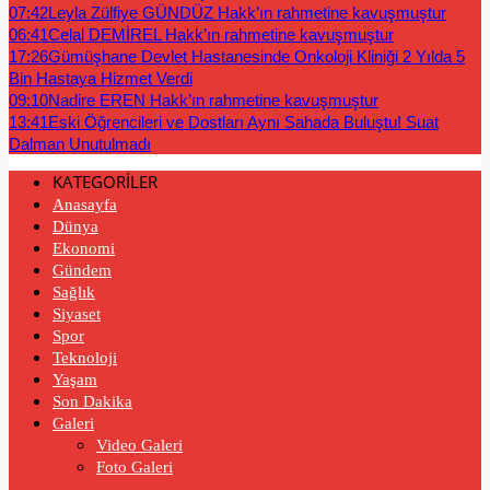
07:42
Leyla Zülfiye GÜNDÜZ Hakk’ın rahmetine kavuşmuştur
06:41
Celal DEMİREL Hakk’ın rahmetine kavuşmuştur
17:26
Gümüşhane Devlet Hastanesinde Onkoloji Kliniği 2 Yılda 5
Bin Hastaya Hizmet Verdi
09:10
Nadire EREN Hakk’ın rahmetine kavuşmuştur
13:41
Eski Öğrencileri ve Dostları Aynı Sahada Buluştu! Suat
Dalman Unutulmadı
KATEGORİLER
Anasayfa
Dünya
Ekonomi
Gündem
Sağlık
Siyaset
Spor
Teknoloji
Yaşam
Son Dakika
Galeri
Video Galeri
Foto Galeri