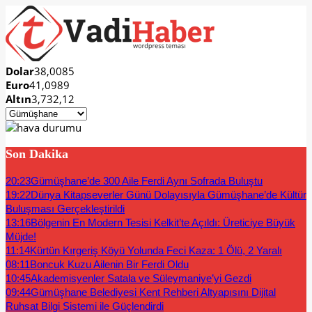
Dolar
38,0085
Euro
41,0989
Altın
3,732,12
Son Dakika
20:23
Gümüşhane’de 300 Aile Ferdi Aynı Sofrada Buluştu
19:22
Dünya Kitapseverler Günü Dolayısıyla Gümüşhane’de Kültür
Buluşması Gerçekleştirildi
13:16
Bölgenin En Modern Tesisi Kelkit’te Açıldı: Üreticiye Büyük
Müjde!
11:14
Kürtün Kırgeriş Köyü Yolunda Feci Kaza: 1 Ölü, 2 Yaralı
08:11
Boncuk Kuzu Ailenin Bir Ferdi Oldu
10:45
Akademisyenler Satala ve Süleymaniye’yi Gezdi
09:44
Gümüşhane Belediyesi Kent Rehberi Altyapısını Dijital
Ruhsat Bilgi Sistemi ile Güçlendirdi