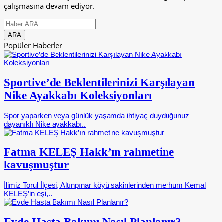
çalışmasına devam ediyor.
Popüler Haberler
Sportive’de Beklentilerinizi Karşılayan
Nike Ayakkabı Koleksiyonları
Spor yaparken veya günlük yaşamda ihtiyaç duyduğunuz
dayanıklı Nike ayakkabı..
Fatma KELEŞ Hakk’ın rahmetine
kavuşmuştur
İlimiz Torul İlçesi, Altınpınar köyü sakinlerinden merhum Kemal
KELEŞ’in eşi,..
Evde Hasta Bakımı Nasıl Planlanır?