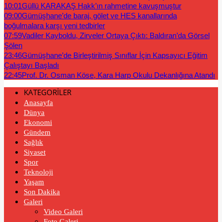
10:01
Güllü KARAKAŞ Hakk’ın rahmetine kavuşmuştur
09:00
Gümüşhane’de baraj, gölet ve HES kanallarında
boğulmalara karşı yeni tedbirler
07:59
Vadiler Kayboldu, Zirveler Ortaya Çıktı: Baldıran’da Görsel
Şölen
23:46
Gümüşhane’de Birleştirilmiş Sınıflar İçin Kapsayıcı Eğitim
Çalıştayı Başladı
22:45
Prof. Dr. Osman Köse, Kara Harp Okulu Dekanlığına Atandı
KATEGORİLER
Anasayfa
Dünya
Ekonomi
Gündem
Sağlık
Siyaset
Spor
Teknoloji
Yaşam
Son Dakika
Galeri
Video Galeri
Foto Galeri