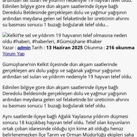
ardından sel suları ve yıldırım nedeniyle 19 hayvan telef oldu.
Edinilen bilgiye göre dün akşam saatlerinde ilçeye bağlı
Deredolu Beldesinde gerçekleşen dolu ve yağmur yağışının
ardından meydana gelen sel felaketinde bir üreticinin ahırını
su basması sonucu 1 buzağı boğularak telef oldu…
Yazar :
Tarih :
13 Haziran 2025
Okunma :
216 okunma
admin
Yorum Yap
Gümüşhane’nin Kelkit ilçesinde dün akşam saatlerinde
gerçekleşen ani dolu yağışı ve sağanak yağmur yağışının
ardından sel suları ve yıldırım nedeniyle 19 hayvan telef oldu.
Edinilen bilgiye göre dün akşam saatlerinde ilçeye bağlı
Deredolu Beldesinde gerçekleşen dolu ve yağmur yağışının
ardından meydana gelen sel felaketinde bir üreticinin ahırını
su basması sonucu 1 buzağı boğularak telef oldu.
Aynı saatlerde ilçeye bağlı Ağalık Yaylasına yıldırım düşmesi
sonucu 18 küçükbaş hayvan telef oldu. Telef olan koyunların
ortak çoban idaresinde olduğu için kime ait olduğu henüz
belirlenemezken İlçe Tarım ve Orman Müdürlüğü ekipleri saha