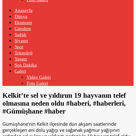
Anasayfa
Dünya
Ekonomi
Gündem
Sağlık
Siyaset
Spor
Teknoloji
Yaşam
Son Dakika
Galeri
Video Galeri
Foto Galeri
Kelkit’te sel ve yıldırım 19 hayvanın telef
olmasına neden oldu #haberi, #haberleri,
#Gümüşhane #haber
Gümüşhane’nin Kelkit ilçesinde dün akşam saatlerinde
gerçekleşen ani dolu yağışı ve sağanak yağmur yağışının