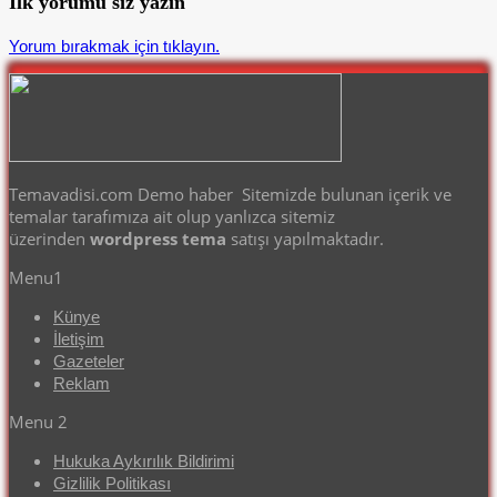
İlk yorumu siz yazın
Yorum bırakmak için tıklayın.
Temavadisi.com Demo haber Sitemizde bulunan içerik ve
temalar tarafımıza ait olup yanlızca sitemiz
üzerinden
wordpress tema
satışı yapılmaktadır.
Menu1
Künye
İletişim
Gazeteler
Reklam
Menu 2
Hukuka Aykırılık Bildirimi
Gizlilik Politikası