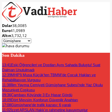
Dolar
38,0085
Euro
41,0989
Altın
3,732,12
Son Dakika
13:41
Eski Öğrencileri ve Dostları Aynı Sahada Buluştu! Suat
Dalman Unutulmadı
12:39
MHP’li Musa Küçük’ten TBMM’de Çocuk Hakları ve
Rehabilitasyon Vurgusu
11:38
İlim Yayma Cemiyeti Gümüşhane Şubesi’nde Yaz Okulu
Mezuniyet Coşkusu
09:36
Çambaşı Köyünde 3 Ev Hasar Gördü
18:09
Dört Mevsim Konforun Güvenilir Anahtarı
17:08
Gümüşhane’de trafik kazası: 6 yaralı
11:02
İzzet ARSLAN Hakk’ın rahmetine kavuşmuştur