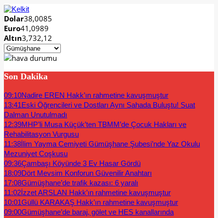
Dolar
38,0085
Euro
41,0989
Altın
3,732,12
Son Dakika
09:10
Nadire EREN Hakk’ın rahmetine kavuşmuştur
13:41
Eski Öğrencileri ve Dostları Aynı Sahada Buluştu! Suat
Dalman Unutulmadı
12:39
MHP’li Musa Küçük’ten TBMM’de Çocuk Hakları ve
Rehabilitasyon Vurgusu
11:38
İlim Yayma Cemiyeti Gümüşhane Şubesi’nde Yaz Okulu
Mezuniyet Coşkusu
09:36
Çambaşı Köyünde 3 Ev Hasar Gördü
18:09
Dört Mevsim Konforun Güvenilir Anahtarı
17:08
Gümüşhane’de trafik kazası: 6 yaralı
11:02
İzzet ARSLAN Hakk’ın rahmetine kavuşmuştur
10:01
Güllü KARAKAŞ Hakk’ın rahmetine kavuşmuştur
09:00
Gümüşhane’de baraj, gölet ve HES kanallarında