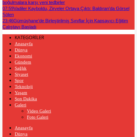
boğulmalara karşı yeni tedbirler
07:59
Vadiler Kayboldu, Zirveler Ortaya Çıktı: Baldıran’da Görsel
Şölen
23:46
Gümüşhane’de Birleştirilmiş Sınıflar İçin Kapsayıcı Eğitim
Çalıştayı Başladı
KATEGORİLER
Anasayfa
Dünya
Ekonomi
Gündem
Sağlık
Siyaset
Spor
Teknoloji
Yaşam
Son Dakika
Galeri
Video Galeri
Foto Galeri
Anasayfa
Dünya