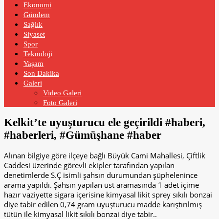
Ekonomi
Gündem
Sağlık
Siyaset
Spor
Teknoloji
Yaşam
Son Dakika
Galeri
Video Galeri
Foto Galeri
Kelkit’te uyuşturucu ele geçirildi #haberi,
#haberleri, #Gümüşhane #haber
Alınan bilgiye göre ilçeye bağlı Büyük Cami Mahallesi, Çiftlik
Caddesi üzerinde görevli ekipler tarafından yapılan
denetimlerde S.Ç isimli şahsın durumundan şüphelenince
arama yapıldı. Şahsın yapılan üst aramasında 1 adet içime
hazır vaziyette sigara içerisine kimyasal likit sprey sıkılı bonzai
diye tabir edilen 0,74 gram uyuşturucu madde karıştırılmış
tütün ile kimyasal likit sıkılı bonzai diye tabir..