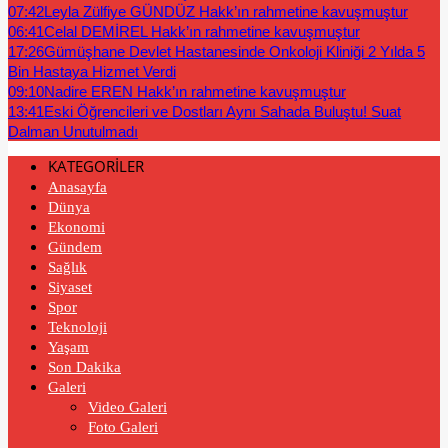
07:42
Leyla Zülfiye GÜNDÜZ Hakk’ın rahmetine kavuşmuştur
06:41
Celal DEMİREL Hakk’ın rahmetine kavuşmuştur
17:26
Gümüşhane Devlet Hastanesinde Onkoloji Kliniği 2 Yılda 5
Bin Hastaya Hizmet Verdi
09:10
Nadire EREN Hakk’ın rahmetine kavuşmuştur
13:41
Eski Öğrencileri ve Dostları Aynı Sahada Buluştu! Suat
Dalman Unutulmadı
KATEGORİLER
Anasayfa
Dünya
Ekonomi
Gündem
Sağlık
Siyaset
Spor
Teknoloji
Yaşam
Son Dakika
Galeri
Video Galeri
Foto Galeri