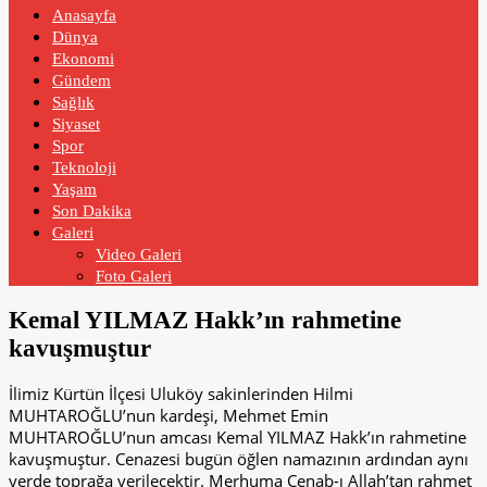
Anasayfa
Dünya
Ekonomi
Gündem
Sağlık
Siyaset
Spor
Teknoloji
Yaşam
Son Dakika
Galeri
Video Galeri
Foto Galeri
Kemal YILMAZ Hakk’ın rahmetine
kavuşmuştur
İlimiz Kürtün İlçesi Uluköy sakinlerinden Hilmi
MUHTAROĞLU’nun kardeşi, Mehmet Emin
MUHTAROĞLU’nun amcası Kemal YILMAZ Hakk’ın rahmetine
kavuşmuştur. Cenazesi bugün öğlen namazının ardından aynı
yerde toprağa verilecektir. Merhuma Cenab-ı Allah’tan rahmet