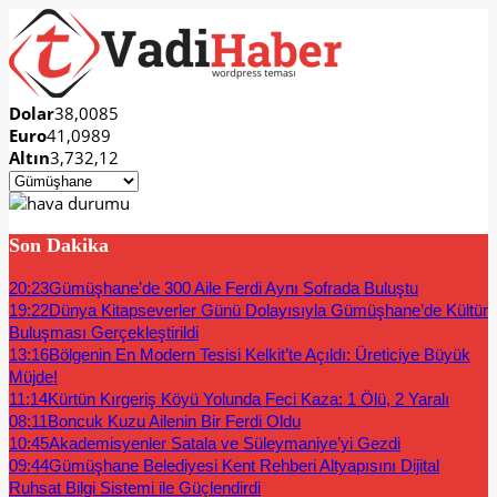
Dolar
38,0085
Euro
41,0989
Altın
3,732,12
Son Dakika
20:23
Gümüşhane’de 300 Aile Ferdi Aynı Sofrada Buluştu
19:22
Dünya Kitapseverler Günü Dolayısıyla Gümüşhane’de Kültür
Buluşması Gerçekleştirildi
13:16
Bölgenin En Modern Tesisi Kelkit’te Açıldı: Üreticiye Büyük
Müjde!
11:14
Kürtün Kırgeriş Köyü Yolunda Feci Kaza: 1 Ölü, 2 Yaralı
08:11
Boncuk Kuzu Ailenin Bir Ferdi Oldu
10:45
Akademisyenler Satala ve Süleymaniye’yi Gezdi
09:44
Gümüşhane Belediyesi Kent Rehberi Altyapısını Dijital
Ruhsat Bilgi Sistemi ile Güçlendirdi