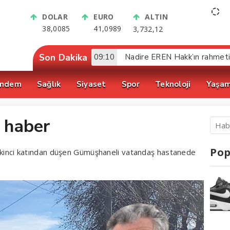
DOLAR
EURO
ALTIN
38,0085
41,0989
3,732,12
Son Dakika
09:10
Nadire EREN Hakk’ın rahmet
ndem
Sağlık
Siyaset
Spor
Teknoloji
Yaşa
ı haber
Pop
n ikinci katından düşen Gümüşhaneli vatandaş hastanede