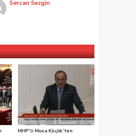
Sercan Sezgin
ı
MHP’li Musa Küçük’ten