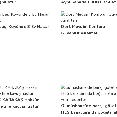
şmuştur
Aynı Sahada Buluştu! Suat
Dalman Unutulmadı
aşı Köyünde 3 Ev Hasar
Dört Mevsim Konforun
dü
Güvenilir Anahtarı
ü KARAKAŞ Hakk’ın
Gümüşhane’de baraj, gölet
etine kavuşmuştur
HES kanallarında boğulma