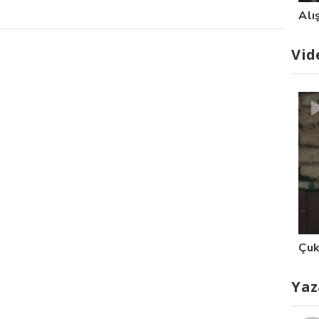
Alı
Vid
Çuk
Yaz