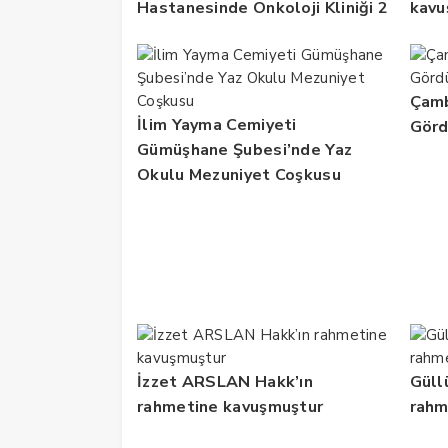
Hastanesinde Onkoloji Kliniği 2
kavu
Yılda 5 Bin Hastaya Hizmet
Verdi
Çamb
İlim Yayma Cemiyeti
Gör
Gümüşhane Şubesi’nde Yaz
Okulu Mezuniyet Coşkusu
İzzet ARSLAN Hakk’ın
Güll
rahmetine kavuşmuştur
rahm