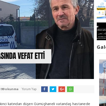
Gal
199 okunma
Yorum Yap
n ikinci katından düşen Gümüşhaneli vatandaş hastanede