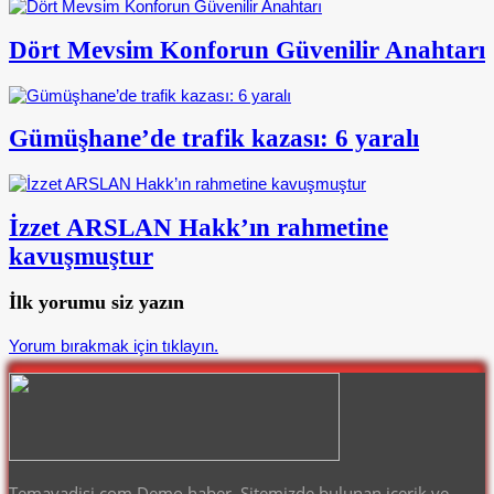
Dört Mevsim Konforun Güvenilir Anahtarı
Gümüşhane’de trafik kazası: 6 yaralı
İzzet ARSLAN Hakk’ın rahmetine
kavuşmuştur
İlk yorumu siz yazın
Yorum bırakmak için tıklayın.
Temavadisi.com Demo haber Sitemizde bulunan içerik ve