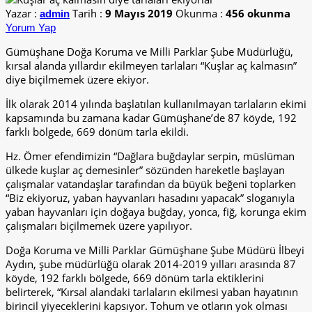
Yazar :
Tarih :
9 Mayıs 2019
Okunma :
456 okunma
admin
Yorum Yap
Gümüşhane Doğa Koruma ve Milli Parklar Şube Müdürlüğü,
kırsal alanda yıllardır ekilmeyen tarlaları “Kuşlar aç kalmasın”
diye biçilmemek üzere ekiyor.
İlk olarak 2014 yılında başlatılan kullanılmayan tarlaların ekimi
kapsamında bu zamana kadar Gümüşhane’de 87 köyde, 192
farklı bölgede, 669 dönüm tarla ekildi.
Hz. Ömer efendimizin “Dağlara buğdaylar serpin, müslüman
ülkede kuşlar aç demesinler” sözünden hareketle başlayan
çalışmalar vatandaşlar tarafından da büyük beğeni toplarken
“Biz ekiyoruz, yaban hayvanları hasadını yapacak” sloganıyla
yaban hayvanları için doğaya buğday, yonca, fiğ, korunga ekim
çalışmaları biçilmemek üzere yapılıyor.
Doğa Koruma ve Milli Parklar Gümüşhane Şube Müdürü İlbeyi
Aydın, şube müdürlüğü olarak 2014-2019 yılları arasında 87
köyde, 192 farklı bölgede, 669 dönüm tarla ektiklerini
belirterek, “Kırsal alandaki tarlaların ekilmesi yaban hayatının
birincil yiyeceklerini kapsıyor. Tohum ve otların yok olması