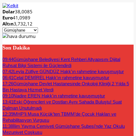
Dolar
38,0085
Euro
41,0989
Altın
3,732,12
Son Dakika
09:44
Gümüşhane Belediyesi Kent Rehberi Altyapısını Dijital
Ruhsat Bilgi Sistemi ile Güçlendirdi
07:42
Leyla Zülfiye GÜNDÜZ Hakk’ın rahmetine kavuşmuştur
06:41
Celal DEMİREL Hakk’ın rahmetine kavuşmuştur
17:26
Gümüşhane Devlet Hastanesinde Onkoloji Kliniği 2 Yılda 5
Bin Hastaya Hizmet Verdi
09:10
Nadire EREN Hakk’ın rahmetine kavuşmuştur
13:41
Eski Öğrencileri ve Dostları Aynı Sahada Buluştu! Suat
Dalman Unutulmadı
12:39
MHP’li Musa Küçük’ten TBMM’de Çocuk Hakları ve
Rehabilitasyon Vurgusu
11:38
İlim Yayma Cemiyeti Gümüşhane Şubesi’nde Yaz Okulu
Mezuniyet Coşkusu