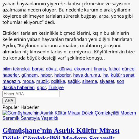
yaban hayvanlarının yiyecek sıkıntısı çekmesine ve sayısının
azalmasına neden oluyor. Bu nedenle kurum olarak yıllardır
köylerde ekilmeyen tarlaları sürerek buğday, arpa, yonca gibi
tohumlar ekiyoruz” dedi.
Ektikleri tarlaları kesinlikle biçmediklerini, kışın bu ekinlerin
kellelerinin yaban hayvanları tarafından yenildiğini hatırlatan
Aydın, “Köylünün olurunu almadan, muhtarın görüşünü
almadan hiç kimsenin tarlasını ekmiyoruz. Köylülerimizin bize
bu konuda büyük desteği var” şeklinde konuştu.
,
,
,
,
,
,
,
bilim teknoloji
borsa
döviz
dünya
ekonomi
finans
futbol
güncel
,
,
,
,
,
,
,
haberler
gündem
haber
haberler
hava durumu
iha
kültür sanat
,
,
,
,
,
,
,
magazin
moda
müzik
politika
sağlık
sinema
siyaset
son
,
,
dakika haberleri
spor
Türkiye
Popüler Haberler
Gümüşhane’nin Asırlık Kültür Mirası
Dölek Çömlekçiliği Modern Seramik