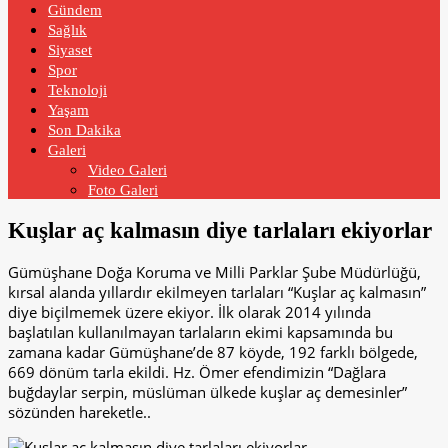
Gündem
Sağlık
Siyaset
Spor
Teknoloji
Yaşam
Son Dakika
Galeri
Video Galeri
Foto Galeri
Kuşlar aç kalmasın diye tarlaları ekiyorlar
Gümüşhane Doğa Koruma ve Milli Parklar Şube Müdürlüğü,
kırsal alanda yıllardır ekilmeyen tarlaları “Kuşlar aç kalmasın”
diye biçilmemek üzere ekiyor. İlk olarak 2014 yılında
başlatılan kullanılmayan tarlaların ekimi kapsamında bu
zamana kadar Gümüşhane’de 87 köyde, 192 farklı bölgede,
669 dönüm tarla ekildi. Hz. Ömer efendimizin “Dağlara
buğdaylar serpin, müslüman ülkede kuşlar aç demesinler”
sözünden hareketle..