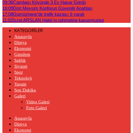
09:36
Çambaşı Köyünde 3 Ev Hasar Gördü
18:09
Dört Mevsim Konforun Güvenilir Anahtarı
17:08
Gümüşhane’de trafik kazası: 6 yaralı
11:02
İzzet ARSLAN Hakk’ın rahmetine kavuşmuştur
KATEGORİLER
Anasayfa
Dünya
Ekonomi
Gündem
Sağlık
Siyaset
Spor
Teknoloji
Yaşam
Son Dakika
Galeri
Video Galeri
Foto Galeri
Anasayfa
Dünya
Ekonomi