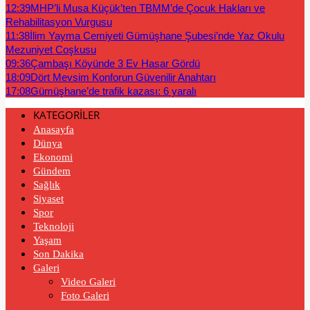
12:39
MHP’li Musa Küçük’ten TBMM’de Çocuk Hakları ve
Rehabilitasyon Vurgusu
11:38
İlim Yayma Cemiyeti Gümüşhane Şubesi’nde Yaz Okulu
Mezuniyet Coşkusu
09:36
Çambaşı Köyünde 3 Ev Hasar Gördü
18:09
Dört Mevsim Konforun Güvenilir Anahtarı
17:08
Gümüşhane’de trafik kazası: 6 yaralı
KATEGORİLER
Anasayfa
Dünya
Ekonomi
Gündem
Sağlık
Siyaset
Spor
Teknoloji
Yaşam
Son Dakika
Galeri
Video Galeri
Foto Galeri