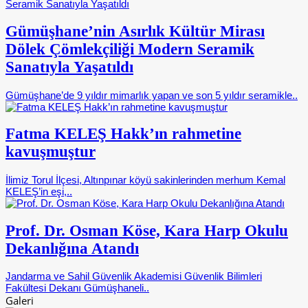
Gümüşhane’nin Asırlık Kültür Mirası
Dölek Çömlekçiliği Modern Seramik
Sanatıyla Yaşatıldı
Gümüşhane’de 9 yıldır mimarlık yapan ve son 5 yıldır seramikle..
Fatma KELEŞ Hakk’ın rahmetine
kavuşmuştur
İlimiz Torul İlçesi, Altınpınar köyü sakinlerinden merhum Kemal
KELEŞ’in eşi,..
Prof. Dr. Osman Köse, Kara Harp Okulu
Dekanlığına Atandı
Jandarma ve Sahil Güvenlik Akademisi Güvenlik Bilimleri
Fakültesi Dekanı Gümüşhaneli..
Galeri