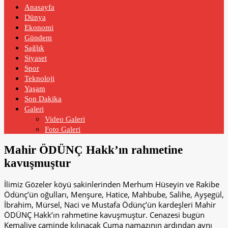
Anasayfa
Dünya
Ekonomi
Gündem
Sağlık
Siyaset
Spor
Teknoloji
Yaşam
Son Dakika
Galeri
Video Galeri
Foto Galeri
Mahir ÖDÜNÇ Hakk’ın rahmetine
kavuşmuştur
İlimiz Gözeler köyü sakinlerinden Merhum Hüseyin ve Rakibe
Ödünç’ün oğulları, Menşure, Hatice, Mahbube, Salihe, Ayşegül,
İbrahim, Mürsel, Naci ve Mustafa Ödünç’ün kardeşleri Mahir
ÖDÜNÇ Hakk’ın rahmetine kavuşmuştur. Cenazesi bugün
Kemaliye caminde kılınacak Cuma namazının ardından aynı