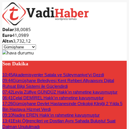
Dolar
38,0085
Euro
41,0989
Altın
3,732,12
Son Dakika
10:45
Akademisyenler Satala ve Süleymaniye’yi Gezdi
09:44
Gümüşhane Belediyesi Kent Rehberi Altyapısını Dijital
Ruhsat Bilgi Sistemi ile Güçlendirdi
07:42
Leyla Zülfiye GÜNDÜZ Hakk’ın rahmetine kavuşmuştur
06:41
Celal DEMİREL Hakk’ın rahmetine kavuşmuştur
17:26
Gümüşhane Devlet Hastanesinde Onkoloji Kliniği 2 Yılda 5
Bin Hastaya Hizmet Verdi
09:10
Nadire EREN Hakk’ın rahmetine kavuşmuştur
13:41
Eski Öğrencileri ve Dostları Aynı Sahada Buluştu! Suat
Dalman Unutulmadı