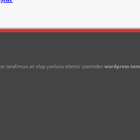
 tarafımıza ait olup yanlızca sitemiz üzerinden
wordpress te