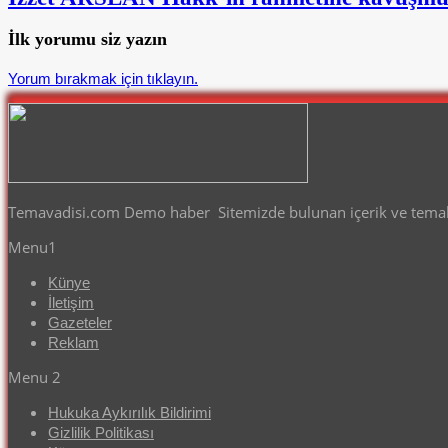
İlk yorumu siz yazın
Yorum bırakmak için tıklayın.
Temavadisi.com Demo haber Sitemizde bulunan içerik ve temalar
Menu1
Künye
İletişim
Gazeteler
Reklam
Menu 2
Hukuka Aykırılık Bildirimi
Gizlilik Politikası