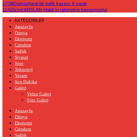
17:08
Gümüşhane’de trafik kazası: 6 yaralı
11:02
İzzet ARSLAN Hakk’ın rahmetine kavuşmuştur
KATEGORİLER
Anasayfa
Dünya
Ekonomi
Gündem
Sağlık
Siyaset
Spor
Teknoloji
Yaşam
Son Dakika
Galeri
Video Galeri
Foto Galeri
Anasayfa
Dünya
Ekonomi
Gündem
Sağlık