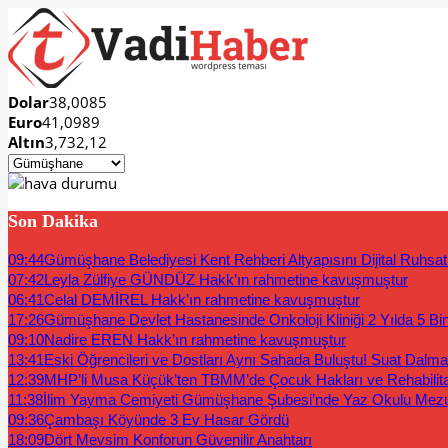
Dolar
38,0085
Euro
41,0989
Altın
3,732,12
Son Dakika
09:44
Gümüşhane Belediyesi Kent Rehberi Altyapısını Dijital Ruhsat B
07:42
Leyla Zülfiye GÜNDÜZ Hakk’ın rahmetine kavuşmuştur
06:41
Celal DEMİREL Hakk’ın rahmetine kavuşmuştur
17:26
Gümüşhane Devlet Hastanesinde Onkoloji Kliniği 2 Yılda 5 Bi
09:10
Nadire EREN Hakk’ın rahmetine kavuşmuştur
13:41
Eski Öğrencileri ve Dostları Aynı Sahada Buluştu! Suat Dalm
12:39
MHP’li Musa Küçük’ten TBMM’de Çocuk Hakları ve Rehabilit
11:38
İlim Yayma Cemiyeti Gümüşhane Şubesi’nde Yaz Okulu Mez
09:36
Çambaşı Köyünde 3 Ev Hasar Gördü
18:09
Dört Mevsim Konforun Güvenilir Anahtarı