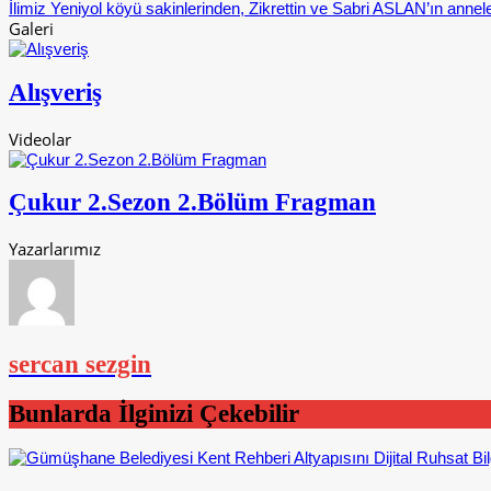
İlimiz Yeniyol köyü sakinlerinden, Zikrettin ve Sabri ASLAN’ın annele
Galeri
Alışveriş
Videolar
Çukur 2.Sezon 2.Bölüm Fragman
Yazarlarımız
sercan sezgin
Bunlarda İlginizi Çekebilir