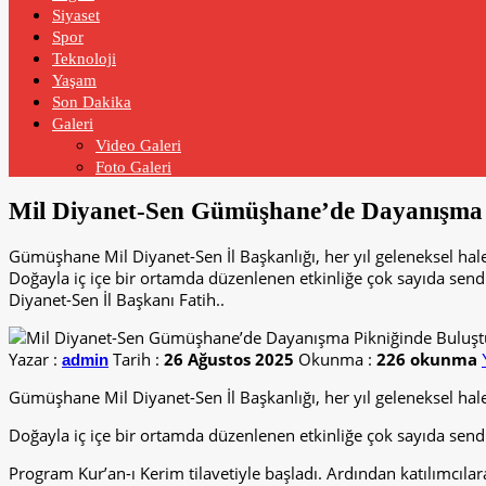
Siyaset
Spor
Teknoloji
Yaşam
Son Dakika
Galeri
Video Galeri
Foto Galeri
Mil Diyanet-Sen Gümüşhane’de Dayanışma P
Gümüşhane Mil Diyanet-Sen İl Başkanlığı, her yıl geleneksel hale
Doğayla iç içe bir ortamda düzenlenen etkinliğe çok sayıda sendika
Diyanet-Sen İl Başkanı Fatih..
Yazar :
Tarih :
26 Ağustos 2025
Okunma :
226 okunma
admin
Gümüşhane Mil Diyanet-Sen İl Başkanlığı, her yıl geleneksel hale
Doğayla iç içe bir ortamda düzenlenen etkinliğe çok sayıda sendika
Program Kur’an-ı Kerim tilavetiyle başladı. Ardından katılımcılar