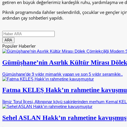
getiren en büyük değerlerimiz kardeşlik ruhu, yardımlaşma ve day
Piknik programında ilahiler seslendirildi, çocuklar ve gençler içi
ardından çay sohbetleri yapıldı.
Popüler Haberler
Gümüşhane’nin Asırlık Kültür Mirası Dölek
Gümüşhane’de 9 yıldır mimarlık yapan ve son 5 yıldır seramikle..
Fatma KELEŞ Hakk’ın rahmetine kavuşmu
İlimiz Torul İlçesi, Altınpınar köyü sakinlerinden merhum Kemal KELE
Sehel ASLAN Hakk’ın rahmetine kavuşmuş