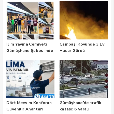
Unutulmadı
Vurgusu
İlim Yayma Cemiyeti
Çambaşı Köyünde 3 Ev
Gümüşhane Şubesi’nde
Hasar Gördü
Yaz Okulu Mezuniyet
Coşkusu
Dört Mevsim Konforun
Gümüşhane’de trafik
Güvenilir Anahtarı
kazası: 6 yaralı