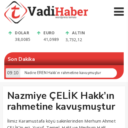
DOLAR
EURO
ALTIN
38,0085
41,0989
3,732,12
Son Dakika
09:10
Nadire EREN Hakk’ın rahmetine kavuşmuştur
Nazmiye ÇELİK Hakk’ın
rahmetine kavuşmuştur
İlimiz Karamustafa köyü sakinlerinden Merhum Ahmet
ÇELİK’in eşi, Yusuf, Temel, Halit ve Merhum Halil