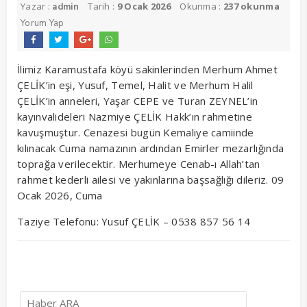
Yazar :
Tarih :
9 Ocak 2026
Okunma :
237 okunma
admin
Yorum Yap
İlimiz Karamustafa köyü sakinlerinden Merhum Ahmet
ÇELİK’in eşi, Yusuf, Temel, Halit ve Merhum Halil
ÇELİK’in anneleri, Yaşar CEPE ve Turan ZEYNEL’in
kayınvalideleri Nazmiye ÇELİK Hakk’ın rahmetine
kavuşmuştur. Cenazesi bugün Kemaliye camiinde
kılınacak Cuma namazının ardından Emirler mezarlığında
toprağa verilecektir. Merhumeye Cenab-ı Allah’tan
rahmet kederli ailesi ve yakınlarına başsağlığı dileriz. 09
Ocak 2026, Cuma
Taziye Telefonu: Yusuf ÇELİK – 0538 857 56 14