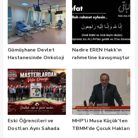
Gümüşhane Devlet
Nadire EREN Hakk’ın
Hastanesinde Onkoloji
rahmetine kavuşmuştur
Kliniği 2 Yılda 5 Bin
Hastaya Hizmet Verdi
Eski Öğrencileri ve
MHP’li Musa Küçük’ten
Dostları Aynı Sahada
TBMM’de Çocuk Hakları
Buluştu! Suat Dalman
ve Rehabilitasyon