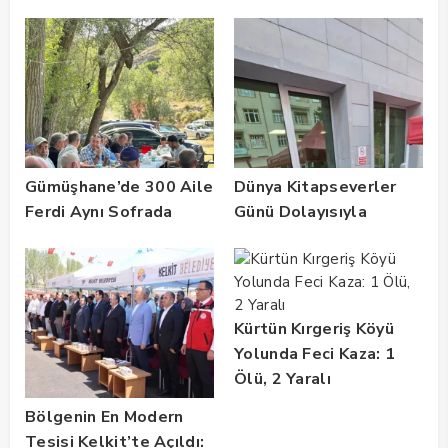
Gümüşhane’de 300 Aile
Dünya Kitapseverler
Ferdi Aynı Sofrada
Günü Dolayısıyla
Buluştu
Gümüşhane’de Kültür
Buluşması
Gerçekleştirildi
Kürtün Kırgeriş Köyü
Yolunda Feci Kaza: 1
Ölü, 2 Yaralı
Bölgenin En Modern
Tesisi Kelkit’te Açıldı: