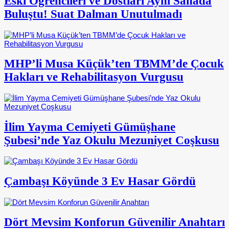
Eski Öğrencileri ve Dostları Aynı Sahada
Buluştu! Suat Dalman Unutulmadı
MHP’li Musa Küçük’ten TBMM’de Çocuk
Hakları ve Rehabilitasyon Vurgusu
İlim Yayma Cemiyeti Gümüşhane
Şubesi’nde Yaz Okulu Mezuniyet Coşkusu
Çambaşı Köyünde 3 Ev Hasar Gördü
Dört Mevsim Konforun Güvenilir Anahtarı