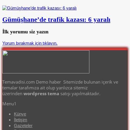
Gümüşhane’de trafik kazası: 6 yaralı
İlk yorumu siz yazın
Yorum bırakmak için tıklayın.
Temavadisi.com Demo haber Sitemizde bulunan içerik ve
temalar tarafımıza ait olup yanlızca sitemiz
üzerinden
wordpress tema
satışı yapılmaktadır.
Menu1
Künye
İletişim
Gazeteler