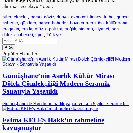
lazım. Başka yerlere sıçramadan yangının kontrol altına
alınması gerekiyor” dedi.
,
,
,
,
,
,
,
bilim teknoloji
borsa
döviz
dünya
ekonomi
finans
futbol
güncel
,
,
,
,
,
,
,
haberler
gündem
haber
haberler
hava durumu
iha
kültür sanat
,
,
,
,
,
,
,
magazin
moda
müzik
politika
sağlık
sinema
siyaset
son
,
,
dakika haberleri
spor
Türkiye
Popüler Haberler
Gümüşhane’nin Asırlık Kültür Mirası
Dölek Çömlekçiliği Modern Seramik
Sanatıyla Yaşatıldı
Gümüşhane’de 9 yıldır mimarlık yapan ve son 5 yıldır seramikle..
Fatma KELEŞ Hakk’ın rahmetine
kavuşmuştur