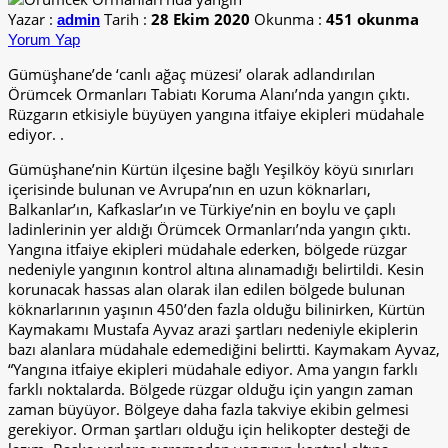
Yazar :
Tarih :
28 Ekim 2020
Okunma :
451 okunma
admin
Yorum Yap
Gümüşhane’de ‘canlı ağaç müzesi’ olarak adlandırılan
Örümcek Ormanları Tabiatı Koruma Alanı’nda yangın çıktı.
Rüzgarın etkisiyle büyüyen yangına itfaiye ekipleri müdahale
ediyor. .
Gümüşhane’nin Kürtün ilçesine bağlı Yeşilköy köyü sınırları
içerisinde bulunan ve Avrupa’nın en uzun köknarları,
Balkanlar’ın, Kafkaslar’ın ve Türkiye’nin en boylu ve çaplı
ladinlerinin yer aldığı Örümcek Ormanları’nda yangın çıktı.
Yangına itfaiye ekipleri müdahale ederken, bölgede rüzgar
nedeniyle yangının kontrol altına alınamadığı belirtildi. Kesin
korunacak hassas alan olarak ilan edilen bölgede bulunan
köknarlarının yaşının 450’den fazla olduğu bilinirken, Kürtün
Kaymakamı Mustafa Ayvaz arazi şartları nedeniyle ekiplerin
bazı alanlara müdahale edemediğini belirtti. Kaymakam Ayvaz,
“Yangına itfaiye ekipleri müdahale ediyor. Ama yangın farklı
farklı noktalarda. Bölgede rüzgar olduğu için yangın zaman
zaman büyüyor. Bölgeye daha fazla takviye ekibin gelmesi
gerekiyor. Orman şartları olduğu için helikopter desteği de