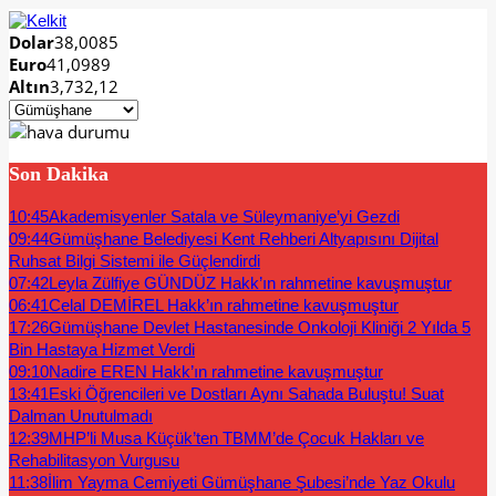
Dolar
38,0085
Euro
41,0989
Altın
3,732,12
Son Dakika
10:45
Akademisyenler Satala ve Süleymaniye’yi Gezdi
09:44
Gümüşhane Belediyesi Kent Rehberi Altyapısını Dijital
Ruhsat Bilgi Sistemi ile Güçlendirdi
07:42
Leyla Zülfiye GÜNDÜZ Hakk’ın rahmetine kavuşmuştur
06:41
Celal DEMİREL Hakk’ın rahmetine kavuşmuştur
17:26
Gümüşhane Devlet Hastanesinde Onkoloji Kliniği 2 Yılda 5
Bin Hastaya Hizmet Verdi
09:10
Nadire EREN Hakk’ın rahmetine kavuşmuştur
13:41
Eski Öğrencileri ve Dostları Aynı Sahada Buluştu! Suat
Dalman Unutulmadı
12:39
MHP’li Musa Küçük’ten TBMM’de Çocuk Hakları ve
Rehabilitasyon Vurgusu
11:38
İlim Yayma Cemiyeti Gümüşhane Şubesi’nde Yaz Okulu