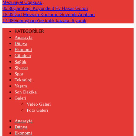
Mezuniyet Coşkusu
09:36
Çambaşı Köyünde 3 Ev Hasar Gördü
18:09
Dört Mevsim Konforun Güvenilir Anahtarı
17:08
Gümüşhane’de trafik kazası: 6 yaralı
KATEGORİLER
Anasayfa
Dünya
Ekonomi
Gündem
Sağlık
Siyaset
Spor
Teknoloji
Yaşam
Son Dakika
Galeri
Video Galeri
Foto Galeri
Anasayfa
Dünya
Ekonomi