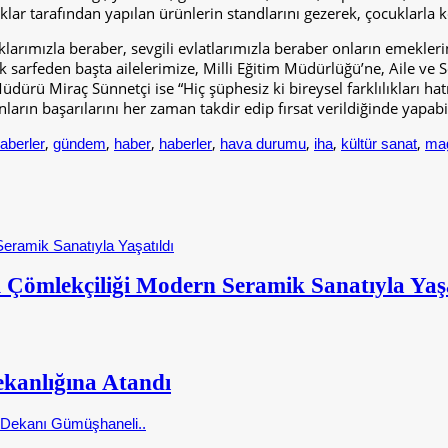
ar tarafından yapılan ürünlerin standlarını gezerek, çocuklarla ko
mızla beraber, sevgili evlatlarımızla beraber onların emeklerinin 
k sarfeden başta ailelerimize, Milli Eğitim Müdürlüğü’ne, Aile ve
rü Miraç Sünnetçi ise “Hiç şüphesiz ki bireysel farklılıkları hatı
n başarılarını her zaman takdir edip fırsat verildiğinde yapabile
,
,
,
,
,
,
,
aberler
gündem
haber
haberler
hava durumu
iha
kültür sanat
ma
 Çömlekçiliği Modern Seramik Sanatıyla Yaşa
kanlığına Atandı
i Dekanı Gümüşhaneli..