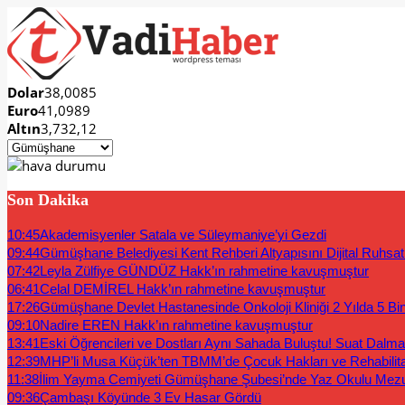
Dolar
38,0085
Euro
41,0989
Altın
3,732,12
Son Dakika
10:45
Akademisyenler Satala ve Süleymaniye’yi Gezdi
09:44
Gümüşhane Belediyesi Kent Rehberi Altyapısını Dijital Ruhsat B
07:42
Leyla Zülfiye GÜNDÜZ Hakk’ın rahmetine kavuşmuştur
06:41
Celal DEMİREL Hakk’ın rahmetine kavuşmuştur
17:26
Gümüşhane Devlet Hastanesinde Onkoloji Kliniği 2 Yılda 5 Bi
09:10
Nadire EREN Hakk’ın rahmetine kavuşmuştur
13:41
Eski Öğrencileri ve Dostları Aynı Sahada Buluştu! Suat Dalm
12:39
MHP’li Musa Küçük’ten TBMM’de Çocuk Hakları ve Rehabilit
11:38
İlim Yayma Cemiyeti Gümüşhane Şubesi’nde Yaz Okulu Mez
09:36
Çambaşı Köyünde 3 Ev Hasar Gördü