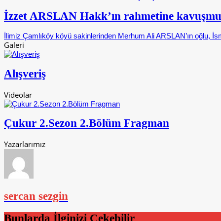
İzzet ARSLAN Hakk’ın rahmetine kavuşmu
İlimiz Çamlıköy köyü sakinlerinden Merhum Ali ARSLAN’ın oğlu, İsm
Galeri
Alışveriş
Videolar
Çukur 2.Sezon 2.Bölüm Fragman
Yazarlarımız
sercan sezgin
Bunlarda İlginizi Çekebilir