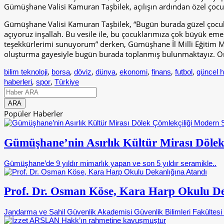
Gümüşhane Valisi Kamuran Taşbilek, açılışın ardından özel çocukl
Gümüşhane Valisi Kamuran Taşbilek, “Bugün burada güzel çocukları
açıyoruz inşallah. Bu vesile ile, bu çocuklarımıza çok büyük eme
teşekkürlerimi sunuyorum” derken, Gümüşhane İl Milli Eğitim Müdü
oluşturma gayesiyle bugün burada toplanmış bulunmaktayız. Onları
,
,
,
,
,
,
,
bilim teknoloji
borsa
döviz
dünya
ekonomi
finans
futbol
güncel h
,
,
haberleri
spor
Türkiye
Popüler Haberler
Gümüşhane’nin Asırlık Kültür Mirası Dölek
Gümüşhane’de 9 yıldır mimarlık yapan ve son 5 yıldır seramikle..
Prof. Dr. Osman Köse, Kara Harp Okulu De
Jandarma ve Sahil Güvenlik Akademisi Güvenlik Bilimleri Fakültes