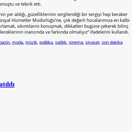
nuştu ve tebrik etti.
yer aldığı, güzelliklerinin sergilendiği bir sergiyi hep beraber
 Sosyal Hizmetler Müdürlüğü’ne, çok değerli hocalarımıza en kalbi
rlamak, sıkıntılarını konuşmak, dikkatleri bugüne çekerek bilinç
ceklerinin inancında ve farkında olmalıyız” ifadelerini kullandı.
,
,
,
,
,
,
,
gazin
moda
müzik
politika
sağlık
sinema
siyaset
son dakika
tıldı