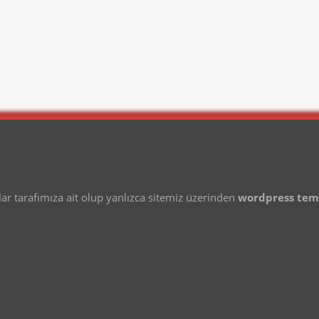
 tarafımıza ait olup yanlızca sitemiz üzerinden
wordpress te