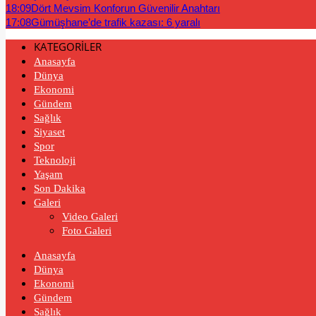
18:09
Dört Mevsim Konforun Güvenilir Anahtarı
17:08
Gümüşhane’de trafik kazası: 6 yaralı
KATEGORİLER
Anasayfa
Dünya
Ekonomi
Gündem
Sağlık
Siyaset
Spor
Teknoloji
Yaşam
Son Dakika
Galeri
Video Galeri
Foto Galeri
Anasayfa
Dünya
Ekonomi
Gündem
Sağlık