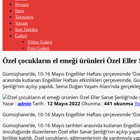
Siyaset
Spor
Teknoloji
Yaşam
Son Dakika
Galeri
Video Galeri
Foto Galeri
Özel çocukların el emeği ürünleri Özel Eller 
Gümüşhane’de, 10-16 Mayıs Engelliler Haftası çerçevesinde ‘Özel 
arasında kutlanan Engelliler Haftası etkinlikleri çerçevesinde,
Şenliği’nin açılışı yapıldı. Sema Doğan Yaşam Alanı’nda gerçekleşti
Yazar :
Tarih :
12 Mayıs 2022
Okunma :
441 okunma
admin
Yo
Gümüşhane’de, 10-16 Mayıs Engelliler Haftası çerçevesinde ‘Özel E
Gümüşhane’de, 10-16 Mayıs tarihleri arasında kutlanan Engellile
öncülüğünde düzenlenen Özel eller Sanat Şenliği’nin açılışı yap
birlikte katıldı. Özel çocukların, eğitmenlerinin de yardımıyla yapt