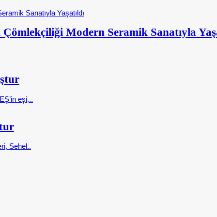
 Çömlekçiliği Modern Seramik Sanatıyla Yaşa
ştur
Ş’in eşi,..
tur
ri, Sehel..