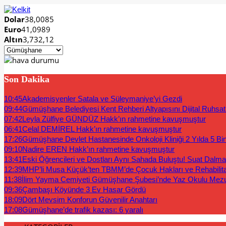
Dolar
38,0085
Euro
41,0989
Altın
3,732,12
Son Dakika
10:45
Akademisyenler Satala ve Süleymaniye’yi Gezdi
09:44
Gümüşhane Belediyesi Kent Rehberi Altyapısını Dijital Ruhsat B
07:42
Leyla Zülfiye GÜNDÜZ Hakk’ın rahmetine kavuşmuştur
06:41
Celal DEMİREL Hakk’ın rahmetine kavuşmuştur
17:26
Gümüşhane Devlet Hastanesinde Onkoloji Kliniği 2 Yılda 5 Bi
09:10
Nadire EREN Hakk’ın rahmetine kavuşmuştur
13:41
Eski Öğrencileri ve Dostları Aynı Sahada Buluştu! Suat Dalm
12:39
MHP’li Musa Küçük’ten TBMM’de Çocuk Hakları ve Rehabilit
11:38
İlim Yayma Cemiyeti Gümüşhane Şubesi’nde Yaz Okulu Mez
09:36
Çambaşı Köyünde 3 Ev Hasar Gördü
18:09
Dört Mevsim Konforun Güvenilir Anahtarı
17:08
Gümüşhane’de trafik kazası: 6 yaralı