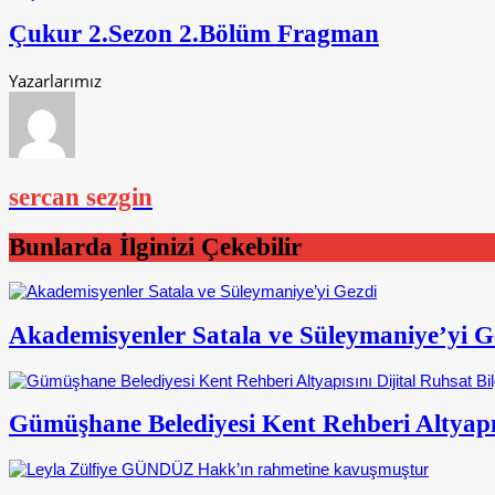
Çukur 2.Sezon 2.Bölüm Fragman
Yazarlarımız
sercan sezgin
Bunlarda İlginizi Çekebilir
Akademisyenler Satala ve Süleymaniye’yi G
Gümüşhane Belediyesi Kent Rehberi Altyapısı