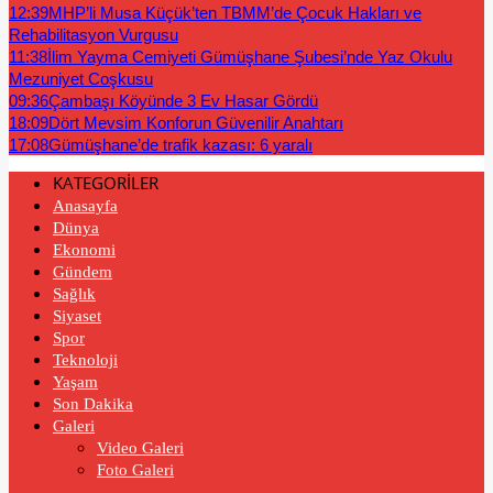
12:39
MHP’li Musa Küçük’ten TBMM’de Çocuk Hakları ve
Rehabilitasyon Vurgusu
11:38
İlim Yayma Cemiyeti Gümüşhane Şubesi’nde Yaz Okulu
Mezuniyet Coşkusu
09:36
Çambaşı Köyünde 3 Ev Hasar Gördü
18:09
Dört Mevsim Konforun Güvenilir Anahtarı
17:08
Gümüşhane’de trafik kazası: 6 yaralı
KATEGORİLER
Anasayfa
Dünya
Ekonomi
Gündem
Sağlık
Siyaset
Spor
Teknoloji
Yaşam
Son Dakika
Galeri
Video Galeri
Foto Galeri