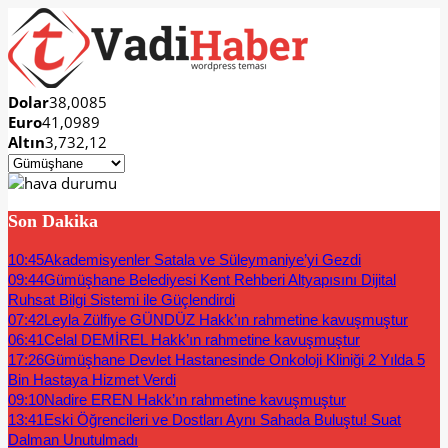
Dolar
38,0085
Euro
41,0989
Altın
3,732,12
Son Dakika
10:45
Akademisyenler Satala ve Süleymaniye’yi Gezdi
09:44
Gümüşhane Belediyesi Kent Rehberi Altyapısını Dijital
Ruhsat Bilgi Sistemi ile Güçlendirdi
07:42
Leyla Zülfiye GÜNDÜZ Hakk’ın rahmetine kavuşmuştur
06:41
Celal DEMİREL Hakk’ın rahmetine kavuşmuştur
17:26
Gümüşhane Devlet Hastanesinde Onkoloji Kliniği 2 Yılda 5
Bin Hastaya Hizmet Verdi
09:10
Nadire EREN Hakk’ın rahmetine kavuşmuştur
13:41
Eski Öğrencileri ve Dostları Aynı Sahada Buluştu! Suat
Dalman Unutulmadı