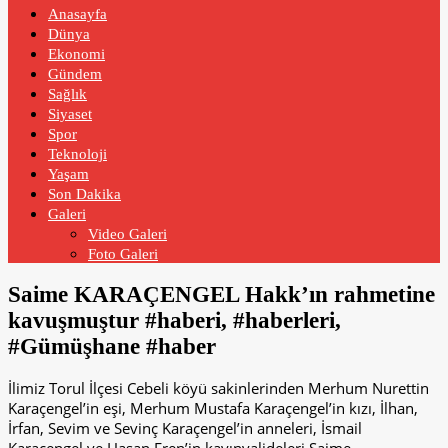
Anasayfa
Dünya
Ekonomi
Gündem
Sağlık
Siyaset
Spor
Teknoloji
Yaşam
Son Dakika
Galeri
Video Galeri
Foto Galeri
Saime KARAÇENGEL Hakk’ın rahmetine
kavuşmuştur #haberi, #haberleri,
#Gümüşhane #haber
İlimiz Torul İlçesi Cebeli köyü sakinlerinden Merhum Nurettin
Karaçengel’in eşi, Merhum Mustafa Karaçengel’in kızı, İlhan,
İrfan, Sevim ve Sevinç Karaçengel’in anneleri, İsmail