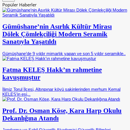
Popüler Haberler
Gümüşhane’nin Asırlık Kültür Mirası
Dölek Çömlekçiliği Modern Seramik
Sanatıyla Yaşatıldı
Gümüşhane’de 9 yıldır mimarlık yapan ve son 5 yıldır seramikle..
Fatma KELEŞ Hakk’ın rahmetine
kavuşmuştur
İlimiz Torul İlçesi, Altınpınar köyü sakinlerinden merhum Kemal
KELEŞ’in eşi,..
Prof. Dr. Osman Köse, Kara Harp Okulu
Dekanlığına Atandı
Jandarma ve Sahil Güvenlik Akademisi Güvenlik Bilimleri