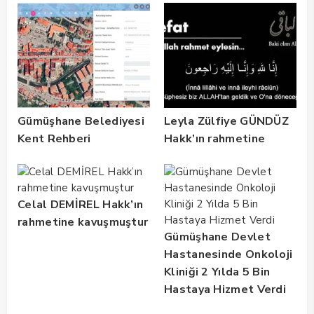
Gümüşhane Belediyesi
Leyla Zülfiye GÜNDÜZ
Kent Rehberi
Hakk’ın rahmetine
Altyapısını Dijital
kavuşmuştur
Ruhsat Bilgi Sistemi
ile Güçlendirdi
Celal DEMİREL Hakk’ın
rahmetine kavuşmuştur
Gümüşhane Devlet
Hastanesinde Onkoloji
Kliniği 2 Yılda 5 Bin
Hastaya Hizmet Verdi