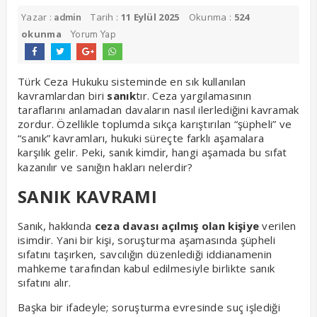
Yazar :
Tarih :
11 Eylül 2025
Okunma :
524
admin
okunma
Yorum Yap
Türk Ceza Hukuku sisteminde en sık kullanılan
kavramlardan biri
sanık
tır. Ceza yargılamasının
taraflarını anlamadan davaların nasıl ilerlediğini kavramak
zordur. Özellikle toplumda sıkça karıştırılan “şüpheli” ve
“sanık” kavramları, hukuki süreçte farklı aşamalara
karşılık gelir. Peki,
, hangi aşamada bu sıfat
sanık kimdir
kazanılır ve sanığın hakları nelerdir?
SANIK KAVRAMI
Sanık, hakkında
ceza davası açılmış olan kişiye
verilen
isimdir. Yani bir kişi, soruşturma aşamasında şüpheli
sıfatını taşırken, savcılığın düzenlediği iddianamenin
mahkeme tarafından kabul edilmesiyle birlikte sanık
sıfatını alır.
Başka bir ifadeyle; soruşturma evresinde suç işlediği