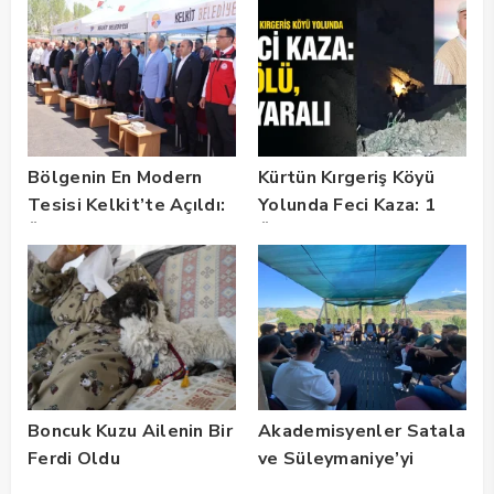
Buluşması
Gerçekleştirildi
Bölgenin En Modern
Kürtün Kırgeriş Köyü
Tesisi Kelkit’te Açıldı:
Yolunda Feci Kaza: 1
Üreticiye Büyük Müjde!
Ölü, 2 Yaralı
Boncuk Kuzu Ailenin Bir
Akademisyenler Satala
Ferdi Oldu
ve Süleymaniye’yi
Gezdi