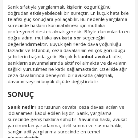
Sanık sıfatıyla yargılanmak, kişilerin özgürlüğünü
doğrudan etkileyebilecek bir süreçtir. En küçük hata bile
telafisi güç sonuçlara yol açabilir. Bu nedenle yargılama
sürecinde hakların korunabilmesi için mutlaka
profesyonel destek almak gerekir. Böyle durumlarda en
doğru adım, mutlaka
seçeneğini
avukata sor
değerlendirmektir. Büyük şehirlerde dava yoğunluğu
fazladır ve İstanbul, ceza davalarının en çok görüldüğü
şehirlerin başında gelir. Birçok
ofisi,
İstanbul avukat
sanıkların savunmalarında aktif rol almakta ve davaların
sağlıklı yürütülmesine katkı sağlamaktadır. Özellikle ağır
ceza davalarında deneyimli bir avukatla çalışmak,
davanın seyrini büyük ölçüde değiştirebilir.
SONUÇ
Sanık nedir?
sorusunun cevabı, ceza davası açılan ve
iddianamesi kabul edilen kişidir. Sanık, yargılama
sürecinde geniş haklara sahiptir. Savunma hakkı, avukat
yardımından yararlanma, delil sunma ve susma hakkı,
sanığın adil yargılanma sürecinde en temel
güvenceleridir.