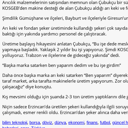
Arıcılık malzemelerinin satışından memnun olan Çubukçu bir sü
KOSGEB’den makine desteği de alan Çubukçu aldığı arı keki ve fo
Şimdilik Gümüşhane ve ilçeleri, Bayburt ve ilçeleriyle Giresun
Arı keki ve fondan şeker üretiminde kullandığı şekeri çok say
baktığı için yakında yardımcı personel de çalıştıracak.
Üretime başlayış hikayesini anlatan Çubukçu, “Bu işe dede mesle
yapmaya başladık. Yaklaşık 2 yıldır bu işi yapıyoruz. Şimdi KOSG
yolluyoruz. Trabzon ve ilçelerine de gideceğiz yakında” dedi.
“Başka marka satarken ben yaparım dedim ve bu işe girdim”
Daha önce başka marka arı keki satarken “Ben yaparım” diyerek
taraf market, arka tarafta makinelerle üretim yapıyorum. Zor ol
çalışacağız” diye konuştu.
Kış mevsimi olduğu için şuanda 2-3 ton üretim yaptıklarını dile 
Niçin sadece Erzincan’da üretilen şekeri kullandığıyla ilgili so
çalışmadı, esmer renkli oldu. Erzincan’dan şeker alınca daha veri
,
,
,
,
,
,
,
bilim teknoloji
borsa
döviz
dünya
ekonomi
finans
futbol
güncel h