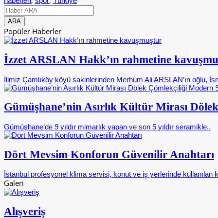
,
,
haberleri
spor
Türkiye
Popüler Haberler
İzzet ARSLAN Hakk’ın rahmetine kavuşmu
İlimiz Çamlıköy köyü sakinlerinden Merhum Ali ARSLAN’ın oğlu, İsm
Gümüşhane’nin Asırlık Kültür Mirası Dölek
Gümüşhane’de 9 yıldır mimarlık yapan ve son 5 yıldır seramikle..
Dört Mevsim Konforun Güvenilir Anahtarı
İstanbul profesyonel klima servisi, konut ve iş yerlerinde kullanılan k
Galeri
Alışveriş