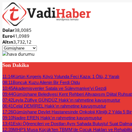
Dolar
38,0085
Euro
41,0989
Altın
3,732,12
Son Dakika
11:14
Kürtün Kırgeriş Köyü Yolunda Feci Kaza: 1 Ölü, 2 Yaralı
08:11
Boncuk Kuzu Ailenin Bir Ferdi Oldu
10:45
Akademisyenler Satala ve Süleymaniye’yi Gezdi
09:44
Gümüşhane Belediyesi Kent Rehberi Altyapısını Dijital Ruhsat B
07:42
Leyla Zülfiye GÜNDÜZ Hakk’ın rahmetine kavuşmuştur
06:41
Celal DEMİREL Hakk’ın rahmetine kavuşmuştur
17:26
Gümüşhane Devlet Hastanesinde Onkoloji Kliniği 2 Yılda 5 Bi
09:10
Nadire EREN Hakk’ın rahmetine kavuşmuştur
13:41
Eski Öğrencileri ve Dostları Aynı Sahada Buluştu! Suat Dalm
12:39
MHP’li Musa Küçük’ten TBMM’de Çocuk Hakları ve Rehabilit