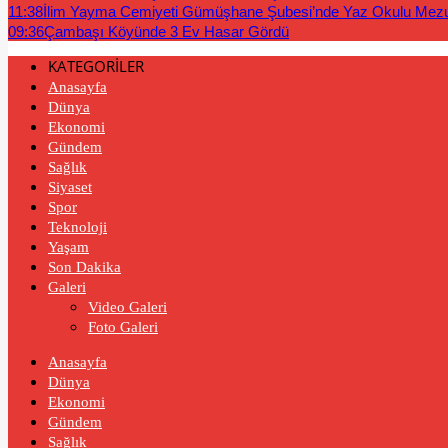
11:38
İlim Yayma Cemiyeti Gümüşhane Şubesi’nde Yaz Okulu Mez
09:36
Çambaşı Köyünde 3 Ev Hasar Gördü
KATEGORİLER
Anasayfa
Dünya
Ekonomi
Gündem
Sağlık
Siyaset
Spor
Teknoloji
Yaşam
Son Dakika
Galeri
Video Galeri
Foto Galeri
Anasayfa
Dünya
Ekonomi
Gündem
Sağlık