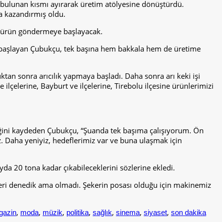
 bulunan kısmı ayırarak üretim atölyesine dönüştürdü.
’a kazandırmış oldu.
da ürün göndermeye başlayacak.
e başlayan Çubukçu, tek başına hem bakkala hem de üretime
an sonra arıcılık yapmaya başladı. Daha sonra arı keki işi
lçelerine, Bayburt ve ilçelerine, Tirebolu ilçesine ürünlerimizi
iğini kaydeden Çubukçu, “Şuanda tek başıma çalışıyorum. Ön
. Daha yeniyiz, hedeflerimiz var ve buna ulaşmak için
da 20 tona kadar çıkabileceklerini sözlerine ekledi.
erleri denedik ama olmadı. Şekerin posası olduğu için makinemiz
,
,
,
,
,
,
,
gazin
moda
müzik
politika
sağlık
sinema
siyaset
son dakika