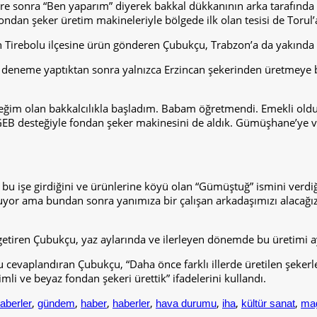
re sonra “Ben yaparım” diyerek bakkal dükkanının arka tarafında
ndan şeker üretim makineleriyle bölgede ilk olan tesisi de Torul
’un Tirebolu ilçesine ürün gönderen Çubukçu, Trabzon’a da yakın
ıda deneme yaptıktan sonra yalnızca Erzincan şekerinden üretmey
ğim olan bakkalcılıkla başladım. Babam öğretmendi. Emekli oldukt
EB desteğiyle fondan şeker makinesini de aldık. Gümüşhane’ye ve i
 bu işe girdiğini ve ürünlerine köyü olan “Gümüştuğ” ismini verd
uyor ama bundan sonra yanımıza bir çalışan arkadaşımızı alacağız
getiren Çubukçu, yaz aylarında ve ilerleyen dönemde bu üretimi ay
ruyu cevaplandıran Çubukçu, “Daha önce farklı illerde üretilen şek
mli ve beyaz fondan şekeri ürettik” ifadelerini kullandı.
,
,
,
,
,
,
,
aberler
gündem
haber
haberler
hava durumu
iha
kültür sanat
ma