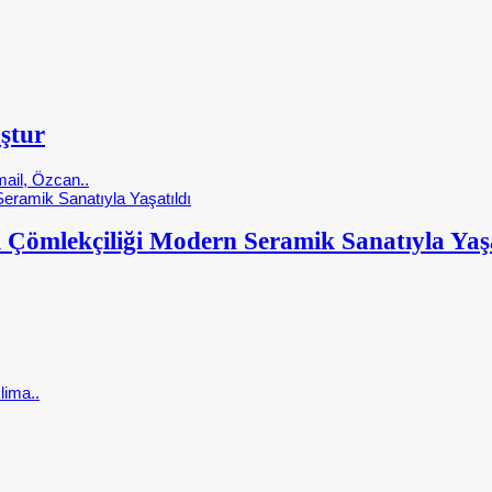
ştur
ail, Özcan..
 Çömlekçiliği Modern Seramik Sanatıyla Yaşa
lima..