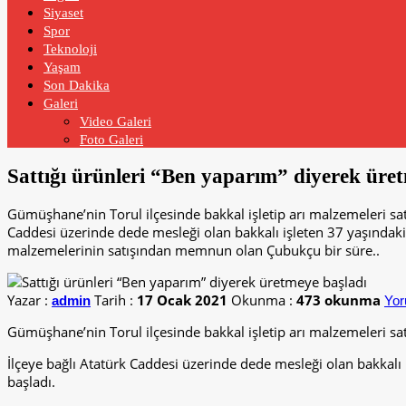
Siyaset
Spor
Teknoloji
Yaşam
Son Dakika
Galeri
Video Galeri
Foto Galeri
Sattığı ürünleri “Ben yaparım” diyerek üre
Gümüşhane’nin Torul ilçesinde bakkal işletip arı malzemeleri sa
Caddesi üzerinde dede mesleği olan bakkalı işleten 37 yaşındaki
malzemelerinin satışından memnun olan Çubukçu bir süre..
Yazar :
Tarih :
17 Ocak 2021
Okunma :
473 okunma
admin
Yor
Gümüşhane’nin Torul ilçesinde bakkal işletip arı malzemeleri s
İlçeye bağlı Atatürk Caddesi üzerinde dede mesleği olan bakkal
başladı.