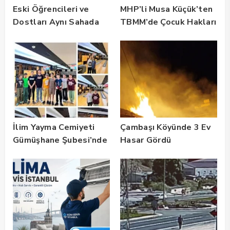
Eski Öğrencileri ve
MHP’li Musa Küçük’ten
Dostları Aynı Sahada
TBMM’de Çocuk Hakları
Buluştu! Suat Dalman
ve Rehabilitasyon
Unutulmadı
Vurgusu
İlim Yayma Cemiyeti
Çambaşı Köyünde 3 Ev
Gümüşhane Şubesi’nde
Hasar Gördü
Yaz Okulu Mezuniyet
Coşkusu