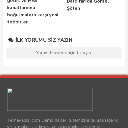
gölet ve HES
Baldıran’da Görsel
kanallarında
Şölen
boğulmalara karşı yeni
tedbirler
İLK YORUMU SIZ YAZIN
Yorum bırakmak için tıklayın.
Temavadisi.com Demo haber Sitemizde bulunan içerik
ve temalar tarafımıza ait olup yanlızca sitemiz