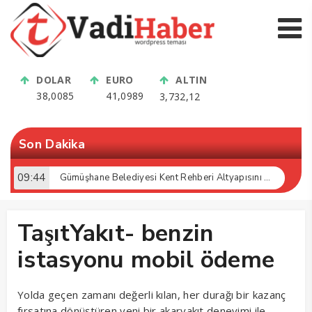
DOLAR
EURO
ALTIN
38,0085
41,0989
3,732,12
Son Dakika
09:44
Gümüşhane Belediyesi Kent Rehberi Altyapısını Dijital Ruhsat Bilgi Sistemi ile Güçlendirdi
TaşıtYakıt- benzin
istasyonu mobil ödeme
Yolda geçen zamanı değerli kılan, her durağı bir kazanç
fırsatına dönüştüren yeni bir akaryakıt deneyimi ile