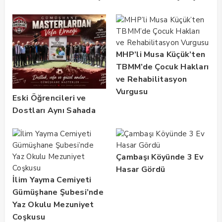
Kliniği 2 Yılda 5 Bin
Hastaya Hizmet Verdi
MHP’li Musa Küçük’ten
TBMM’de Çocuk Hakları
ve Rehabilitasyon
Vurgusu
Eski Öğrencileri ve
Dostları Aynı Sahada
Buluştu! Suat Dalman
Unutulmadı
Çambaşı Köyünde 3 Ev
Hasar Gördü
İlim Yayma Cemiyeti
Gümüşhane Şubesi’nde
Yaz Okulu Mezuniyet
Coşkusu