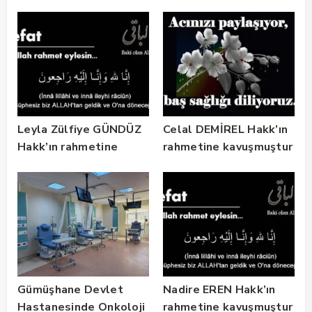
Gezdi
Altyapısını Dijital
Ruhsat Bilgi Sistemi
ile Güçlendirdi
Leyla Zülfiye GÜNDÜZ
Celal DEMİREL Hakk’ın
Hakk’ın rahmetine
rahmetine kavuşmuştur
kavuşmuştur
Gümüşhane Devlet
Nadire EREN Hakk’ın
Hastanesinde Onkoloji
rahmetine kavuşmuştur