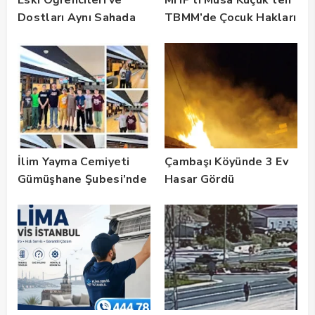
Dostları Aynı Sahada
TBMM’de Çocuk Hakları
Buluştu! Suat Dalman
ve Rehabilitasyon
Unutulmadı
Vurgusu
İlim Yayma Cemiyeti
Çambaşı Köyünde 3 Ev
Gümüşhane Şubesi’nde
Hasar Gördü
Yaz Okulu Mezuniyet
Coşkusu