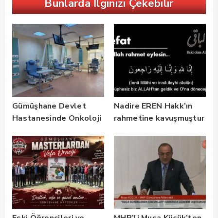
Bunlarda İlginizi Çekebilir
Gümüşhane Devlet
Nadire EREN Hakk’ın
Hastanesinde Onkoloji
rahmetine kavuşmuştur
Kliniği 2 Yılda 5 Bin
Hastaya Hizmet Verdi
Eski Öğrencileri ve
MHP’li Musa Küçük’ten