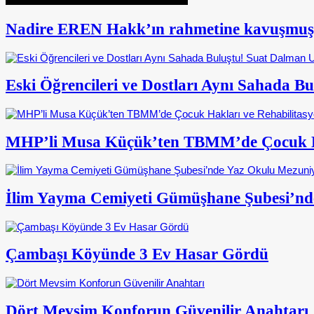
Nadire EREN Hakk’ın rahmetine kavuşmuş
Eski Öğrencileri ve Dostları Aynı Sahada 
MHP’li Musa Küçük’ten TBMM’de Çocuk Ha
İlim Yayma Cemiyeti Gümüşhane Şubesi’nd
Çambaşı Köyünde 3 Ev Hasar Gördü
Dört Mevsim Konforun Güvenilir Anahtarı