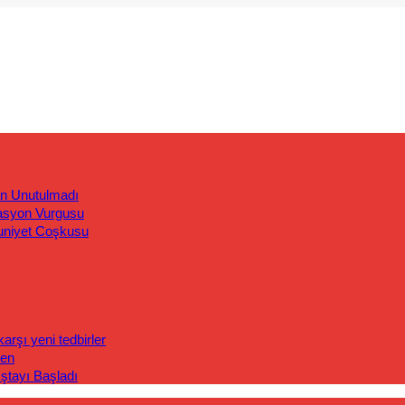
an Unutulmadı
asyon Vurgusu
uniyet Coşkusu
rşı yeni tedbirler
len
ıştayı Başladı