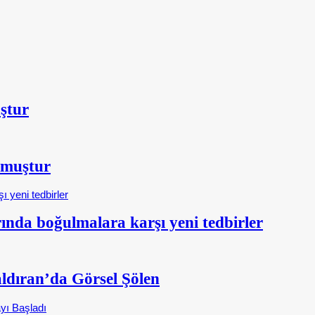
ştur
şmuştur
nda boğulmalara karşı yeni tedbirler
aldıran’da Görsel Şölen