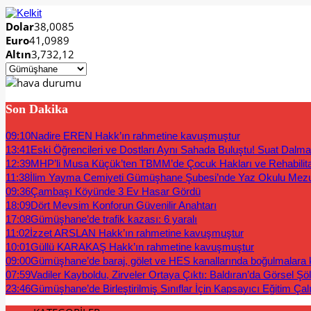
Dolar
38,0085
Euro
41,0989
Altın
3,732,12
Son Dakika
09:10
Nadire EREN Hakk’ın rahmetine kavuşmuştur
13:41
Eski Öğrencileri ve Dostları Aynı Sahada Buluştu! Suat Dalm
12:39
MHP’li Musa Küçük’ten TBMM’de Çocuk Hakları ve Rehabilit
11:38
İlim Yayma Cemiyeti Gümüşhane Şubesi’nde Yaz Okulu Mez
09:36
Çambaşı Köyünde 3 Ev Hasar Gördü
18:09
Dört Mevsim Konforun Güvenilir Anahtarı
17:08
Gümüşhane’de trafik kazası: 6 yaralı
11:02
İzzet ARSLAN Hakk’ın rahmetine kavuşmuştur
10:01
Güllü KARAKAŞ Hakk’ın rahmetine kavuşmuştur
09:00
Gümüşhane’de baraj, gölet ve HES kanallarında boğulmalara ka
07:59
Vadiler Kayboldu, Zirveler Ortaya Çıktı: Baldıran’da Görsel Şö
23:46
Gümüşhane’de Birleştirilmiş Sınıflar İçin Kapsayıcı Eğitim Çal