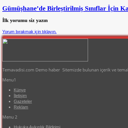
Gümüşhane’de Birleştirilmiş Sınıflar İçin Ka
İlk yorumu siz yazın
Yorum bırakmak için tıklayın.
Temavadisi.com Demo haber Sitemizde bulunan içerik ve temalar
Menu1
Künye
İletişim
Gazeteler
Reklam
Menu 2
Hukuka Aykırılık Bildirimi