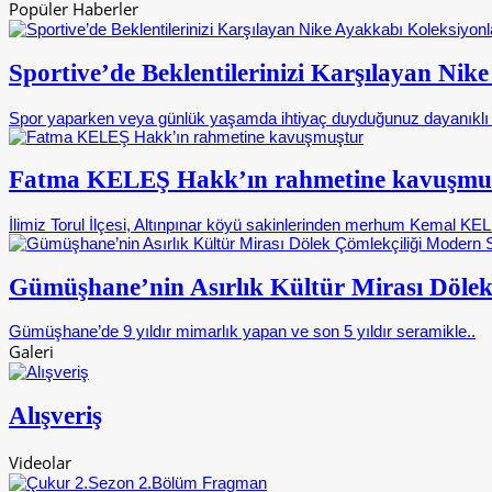
Popüler Haberler
Sportive’de Beklentilerinizi Karşılayan Nik
Spor yaparken veya günlük yaşamda ihtiyaç duyduğunuz dayanıklı 
Fatma KELEŞ Hakk’ın rahmetine kavuşmu
İlimiz Torul İlçesi, Altınpınar köyü sakinlerinden merhum Kemal KELE
Gümüşhane’nin Asırlık Kültür Mirası Dölek
Gümüşhane’de 9 yıldır mimarlık yapan ve son 5 yıldır seramikle..
Galeri
Alışveriş
Videolar