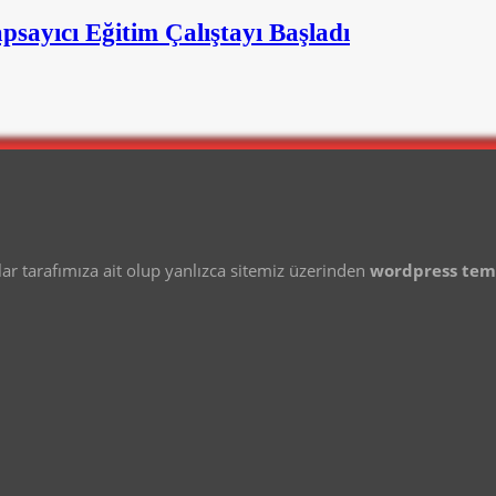
psayıcı Eğitim Çalıştayı Başladı
 tarafımıza ait olup yanlızca sitemiz üzerinden
wordpress te