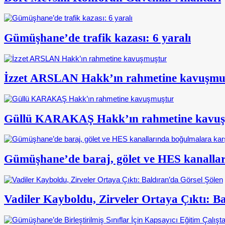
Gümüşhane’de trafik kazası: 6 yaralı
İzzet ARSLAN Hakk’ın rahmetine kavuşmu
Güllü KARAKAŞ Hakk’ın rahmetine kavu
Gümüşhane’de baraj, gölet ve HES kanalları
Vadiler Kayboldu, Zirveler Ortaya Çıktı: B