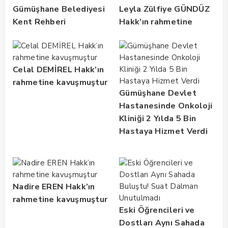
Gümüşhane Belediyesi
Leyla Zülfiye GÜNDÜZ
Kent Rehberi
Hakk’ın rahmetine
Altyapısını Dijital
kavuşmuştur
Ruhsat Bilgi Sistemi
ile Güçlendirdi
Celal DEMİREL Hakk’ın
rahmetine kavuşmuştur
Gümüşhane Devlet
Hastanesinde Onkoloji
Kliniği 2 Yılda 5 Bin
Hastaya Hizmet Verdi
Nadire EREN Hakk’ın
rahmetine kavuşmuştur
Eski Öğrencileri ve
Dostları Aynı Sahada