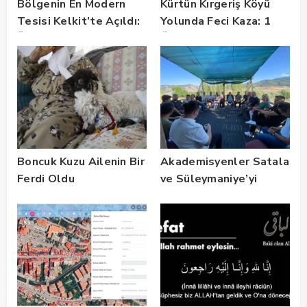
Bölgenin En Modern
Kürtün Kırgeriş Köyü
Tesisi Kelkit’te Açıldı:
Yolunda Feci Kaza: 1
Üreticiye Büyük Müjde!
Ölü, 2 Yaralı
Boncuk Kuzu Ailenin Bir
Akademisyenler Satala
Ferdi Oldu
ve Süleymaniye’yi
Gezdi