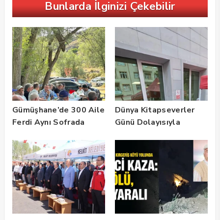
Bunlarda İlginizi Çekebilir
Gümüşhane’de 300 Aile
Dünya Kitapseverler
Ferdi Aynı Sofrada
Günü Dolayısıyla
Buluştu
Gümüşhane’de Kültür
Buluşması
Gerçekleştirildi