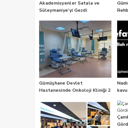
Akademisyenler Satala ve
Gümü
Süleymaniye’yi Gezdi
Rehbe
Ruhs
Güçl
Gümüşhane Devlet
Nadi
Hastanesinde Onkoloji Kliniği 2
kavu
Yılda 5 Bin Hastaya Hizmet
Verdi
Çamb
Gör