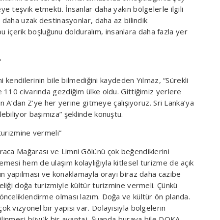
 teşvik etmekti. İnsanlar daha yakın bölgelerle ilgili
a daha uzak destinasyonlar, daha az bilindik
 bu içerik boşluğunu dolduralım, insanlara daha fazla yer
”
i kendilerinin bile bilmediğini kaydeden Yılmaz, “Sürekli
 110 civarında gezdiğim ülke oldu. Gittiğimiz yerlere
un A’dan Z’ye her yerine gitmeye çalışıyoruz. Sri Lanka’ya
ebiliyor başımıza” şeklinde konuştu.
turizmine vermeli”
raca Mağarası ve Limni Gölünü çok beğendiklerini
esi hem de ulaşım kolaylığıyla kitlesel turizme de açık
ın yapılması ve konaklamayla orayı biraz daha cazibe
liği doğa turizmiyle kültür turizmine vermeli. Çünkü
nceliklendirme olması lazım. Doğa ve kültür ön planda.
 vizyonel bir yapısı var. Dolayısıyla bölgelerin
bilinmesi büyük bir avantaj. Şuanda buraya bile DOKA