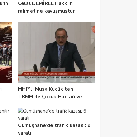
k’ın
Celal DEMİREL Hakk’ın
rahmetine kavuşmuştur
ı
MHP’li Musa Küçük’ten
TBMM’de Çocuk Hakları ve
Rehabilitasyon Vurgusu
Gümüşhane’de trafik kazası: 6
yaralı