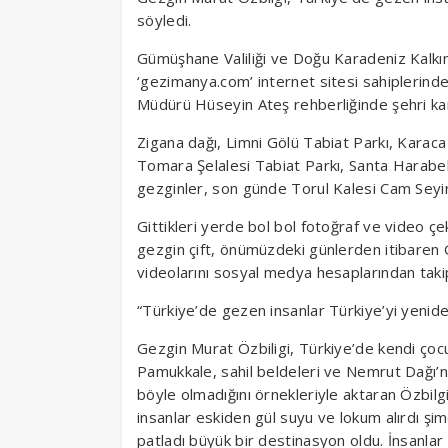
söyledi.
Gümüşhane Valiliği ve Doğu Karadeniz Kalkı
‘gezimanya.com’ internet sitesi sahiplerinde
Müdürü Hüseyin Ateş rehberliğinde şehri kar
Zigana dağı, Limni Gölü Tabiat Parkı, Karaca
Tomara Şelalesi Tabiat Parkı, Santa Harabele
gezginler, son günde Torul Kalesi Cam Seyi
Gittikleri yerde bol bol fotoğraf ve video ç
gezgin çift, önümüzdeki günlerden itibaren
videolarını sosyal medya hesaplarından takipç
“Türkiye’de gezen insanlar Türkiye’yi yenid
Gezgin Murat Özbiligi, Türkiye’de kendi ço
Pamukkale, sahil beldeleri ve Nemrut Dağı’nda
böyle olmadığını örnekleriyle aktaran Özbilgi
insanlar eskiden gül suyu ve lokum alırdı şi
patladı büyük bir destinasyon oldu. İnsanlar