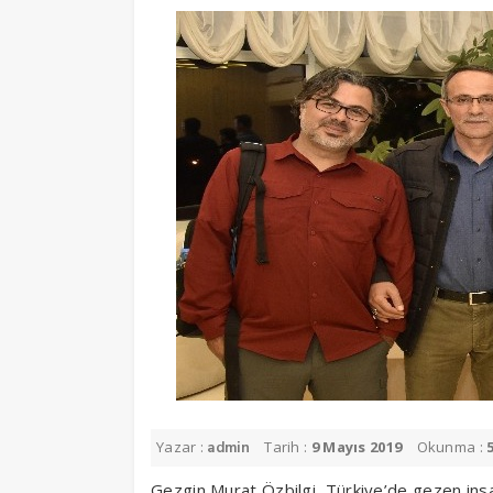
Yazar :
Tarih :
9 Mayıs 2019
Okunma :
admin
Gezgin Murat Özbilgi, Türkiye’de gezen insa