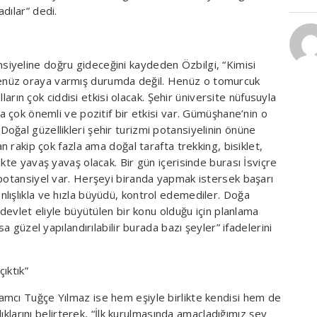
dılar” dedi.
iyeline doğru gideceğini kaydeden Özbilgi, “Kimisi
enüz oraya varmış durumda değil. Henüz o tomurcuk
olların çok ciddisi etkisi olacak. Şehir üniversite nüfusuyla
a çok önemli ve pozitif bir etkisi var. Gümüşhane’nin o
oğal güzellikleri şehir turizmi potansiyelinin önüne
n rakip çok fazla ama doğal tarafta trekking, bisiklet,
kte yavaş yavaş olacak. Bir gün içerisinde burası İsviçre
 potansiyel var. Herşeyi biranda yapmak istersek başarı
lışlıkla ve hızla büyüdü, kontrol edemediler. Doğa
 devlet eliyle büyütülen bir konu olduğu için planlama
sa güzel yapılandırılabilir burada bazı şeyler” ifadelerini
çıktık”
mcı Tuğçe Yılmaz ise hem eşiyle birlikte kendisi hem de
adıklarını belirterek, “İlk kurulmasında amaçladığımız şey