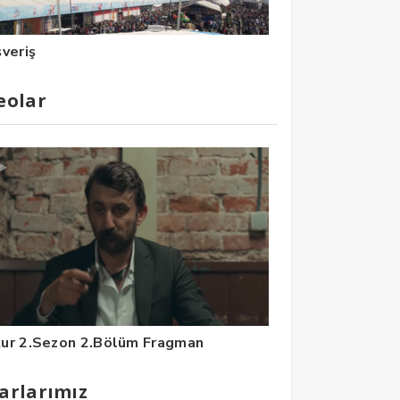
şveriş
eolar
ur 2.Sezon 2.Bölüm Fragman
arlarımız