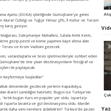
Alı
nma Ajansı (DOKA) işbirliğinde Gümüşhane’ye gelen
n Murat Özbilgi ve Tuğçe Yılmaz çifti, İl Kültür ve Turizm
ış karış geziyor.
Vid
 Mağarası, Süleymaniye Mahallesi, Satala Antik Kenti,
rini gezip pestil ve köme yapımını kayıt altına alan
r Terası ve Krom Vadisini gezecek.
eken, vatandaşlarla ve tesis işletmecileriyle sohbet eden
 Gümüşhane’de öne çıkan destinasyonların fotoğraf ve
ileri ile paylaşacak.
en keşfetmeye başladılar”
cukluk döneminde gezilecek yerlerin Kapadokya,
n ibaret sanıldığını hatırlattı. Bugün ise Türkiye’nin
Çuk
, “Artık bugün Kars en popüler yer oldu. Isparta’yı
mdi Isparta lavanta ve gül destinasyonu oldu. Mardin
Yaz
 artık daha yeni nerelere gidebilirim? Türkiye’de gezen