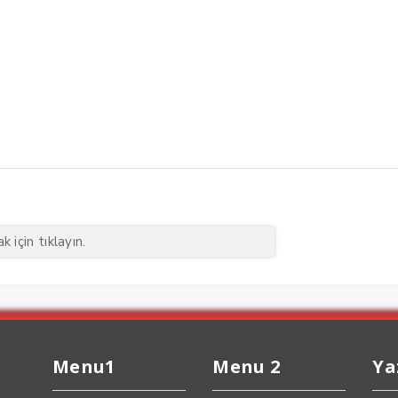
 için tıklayın.
Menu1
Menu 2
Ya