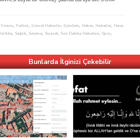
,
,
,
,
,
,
,
Finans
Futbol
Güncel Haberler
Gündem
Haber
Haberler
Hava
,
,
,
,
,
,
Politika
Sağlık
Sinema
Siyaset
Son Dakika Haberleri
Spor
Bunlarda İlginizi Çekebilir