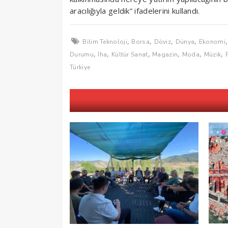
aracılığıyla geldik” ifadelerini kullandı.
,
,
,
,
Bilim Teknoloji
Borsa
Döviz
Dünya
Ekonomi
,
,
,
,
,
,
Durumu
Iha
Kültür Sanat
Magazin
Moda
Müzik
Türkiye