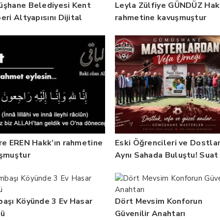
şhane Belediyesi Kent
Leyla Zülfiye GÜNDÜZ Hak
ri Altyapısını Dijital
rahmetine kavuşmuştur
at Bilgi Sistemi ile
endirdi
re EREN Hakk’ın rahmetine
Eski Öğrencileri ve Dostlar
şmuştur
Aynı Sahada Buluştu! Suat
Dalman Unutulmadı
aşı Köyünde 3 Ev Hasar
Dört Mevsim Konforun
dü
Güvenilir Anahtarı