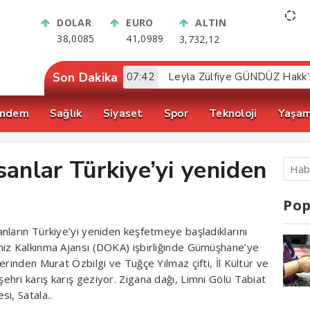
DOLAR
EURO
ALTIN
38,0085
41,0989
3,732,12
Son Dakika
07:42
Leyla Zülfiye GÜNDÜZ Hakk’
ndem
Sağlık
Siyaset
Spor
Teknoloji
Yaşa
sanlar Türkiye’yi yeniden
Pop
nların Türkiye’yi yeniden keşfetmeye başladıklarını
niz Kalkınma Ajansı (DOKA) işbirliğinde Gümüşhane’ye
erinden Murat Özbilgi ve Tuğçe Yılmaz çifti, İl Kültür ve
hri karış karış geziyor. Zigana dağı, Limni Gölü Tabiat
i, Satala..