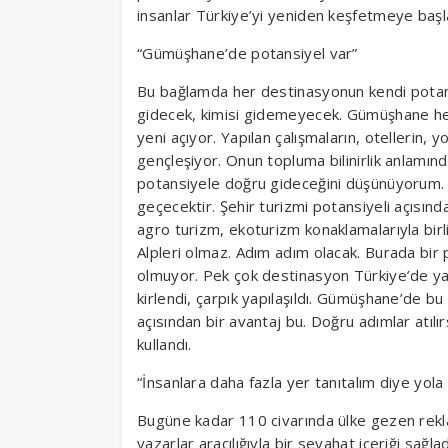
insanlar Türkiye’yi yeniden keşfetmeye başla
“Gümüşhane’de potansiyel var”
Bu bağlamda her destinasyonun kendi potans
gidecek, kimisi gidemeyecek. Gümüşhane h
yeni açıyor. Yapılan çalışmaların, otellerin, y
gençleşiyor. Onun topluma bilinirlik anlamınd
potansiyele doğru gideceğini düşünüyorum. D
geçecektir. Şehir turizmi potansiyeli açısında
agro turizm, ekoturizm konaklamalarıyla birli
Alpleri olmaz. Adım adım olacak. Burada bir
olmuyor. Pek çok destinasyon Türkiye’de yan
kirlendi, çarpık yapılaşıldı. Gümüşhane’de bu
açısından bir avantaj bu. Doğru adımlar atılır
kullandı.
“İnsanlara daha fazla yer tanıtalım diye yola 
Bugüne kadar 110 civarında ülke gezen rekla
yazarlar aracılığıyla bir seyahat içeriği sağl