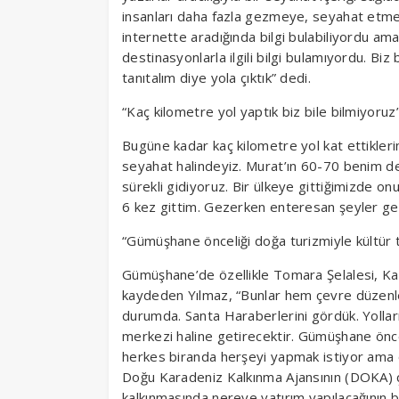
insanları daha fazla gezmeye, seyahat etmeye
internette aradığında bilgi bulabiliyordu am
destinasyonlarla ilgili bilgi bulamıyordu. Biz
tanıtalım diye yola çıktık” dedi.
“Kaç kilometre yol yaptık biz bile bilmiyoruz
Bugüne kadar kaç kilometre yol kat ettiklerin
seyahat halindeyiz. Murat’ın 60-70 benim de
sürekli gidiyoruz. Bir ülkeye gittiğimizde on
6 kez gittim. Gezerken enteresan şeyler gel
“Gümüşhane önceliği doğa turizmiyle kültür 
Gümüşhane’de özellikle Tomara Şelalesi, Ka
kaydeden Yılmaz, “Bunlar hem çevre düzenlem
durumda. Santa Haraberlerini gördük. Yollar
merkezi haline getirecektir. Gümüşhane önce
herkes biranda herşeyi yapmak istiyor ama ö
Doğu Karadeniz Kalkınma Ajansının (DOKA) çok
kalkınmasında nereye yatırım yapılacağının 