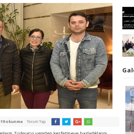
Gal
519 okunma
Yorum Yap
nların Türkiye’yi yeniden keşfetmeye başladıklarını