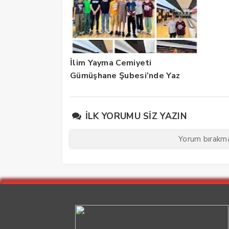
İlim Yayma Cemiyeti
Gümüşhane Şubesi’nde Yaz
Okulu Mezuniyet Coşkusu
İLK YORUMU SIZ YAZIN
Yorum bırakmak