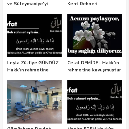
ve Süleymaniye’yi
Kent Rehberi
Gezdi
Altyapısını Dijital
Ruhsat Bilgi Sistemi
ile Güçlendirdi
Leyla Zülfiye GÜNDÜZ
Celal DEMİREL Hakk’ın
Hakk’ın rahmetine
rahmetine kavuşmuştur
kavuşmuştur
Gümüşhane Devlet
Nadire EREN Hakk’ın