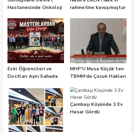
Hastanesinde Onkoloji
rahmetine kavuşmuştur
Kliniği 2 Yılda 5 Bin
Hastaya Hizmet Verdi
Eski Öğrencileri ve
MHP’li Musa Küçük’ten
Dostları Aynı Sahada
TBMM’de Çocuk Hakları
Buluştu! Suat Dalman
ve Rehabilitasyon
Unutulmadı
Vurgusu
Çambaşı Köyünde 3 Ev
Hasar Gördü