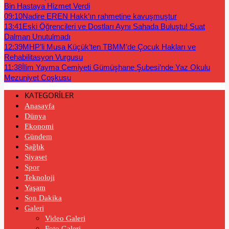
Bin Hastaya Hizmet Verdi
09:10
Nadire EREN Hakk’ın rahmetine kavuşmuştur
13:41
Eski Öğrencileri ve Dostları Aynı Sahada Buluştu! Suat
Dalman Unutulmadı
12:39
MHP’li Musa Küçük’ten TBMM’de Çocuk Hakları ve
Rehabilitasyon Vurgusu
11:38
İlim Yayma Cemiyeti Gümüşhane Şubesi’nde Yaz Okulu
Mezuniyet Coşkusu
KATEGORİLER
Anasayfa
Dünya
Ekonomi
Gündem
Sağlık
Siyaset
Spor
Teknoloji
Yaşam
Son Dakika
Galeri
Video Galeri
Foto Galeri