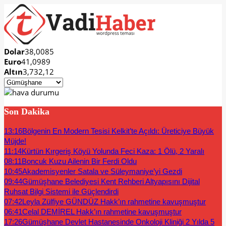
Dolar
38,0085
Euro
41,0989
Altın
3,732,12
Son Dakika
13:16
Bölgenin En Modern Tesisi Kelkit’te Açıldı: Üreticiye Büyük
Müjde!
11:14
Kürtün Kırgeriş Köyü Yolunda Feci Kaza: 1 Ölü, 2 Yaralı
08:11
Boncuk Kuzu Ailenin Bir Ferdi Oldu
10:45
Akademisyenler Satala ve Süleymaniye’yi Gezdi
09:44
Gümüşhane Belediyesi Kent Rehberi Altyapısını Dijital
Ruhsat Bilgi Sistemi ile Güçlendirdi
07:42
Leyla Zülfiye GÜNDÜZ Hakk’ın rahmetine kavuşmuştur
06:41
Celal DEMİREL Hakk’ın rahmetine kavuşmuştur
17:26
Gümüşhane Devlet Hastanesinde Onkoloji Kliniği 2 Yılda 5