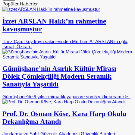
Popüler Haberler
İzzet ARSLAN Hakk’ın rahmetine
kavuşmuştur
İlimiz Çamlıköy köyü sakinlerinden Merhum Ali ARSLAN’ın oğlu,
İsmail, Özcan..
Gümüşhane’nin Asırlık Kültür Mirası
Dölek Çömlekçiliği Modern Seramik
Sanatıyla Yaşatıldı
Gümüşhane’de 9 yıldır mimarlık yapan ve son 5 yıldır seramikle..
Prof. Dr. Osman Köse, Kara Harp Okulu
Dekanlığına Atandı
Jandarma ve Sahil Güvenlik Akademisi Güvenlik Bilimleri