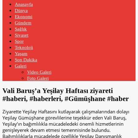
Anasayfa
Dünya
Ekonomi
Gündem
Sağlık
Siyaset
Spor
Teknoloji
Yaşam
Son Dakika
Galeri
Video Galeri
Foto Galeri
Vali Baruş’a Yeşilay Haftası ziyareti
#haberi, #haberleri, #Gümüşhane #haber
Ziyarette Yeşilay Haftasını kutlayarak çalışmalarından dolayı
Yeşilay Gümüşhane görevlilerine teşekkür eden Vali Baruş,
Yeşilay’ın bağımlılıkla mücadeledeki önemli hizmetlerinin
genişleyerek devam etmesi temennisinde bulundu.
Bağımlılıklarla mücadelede özellikle Yeşilay Danışmanlık