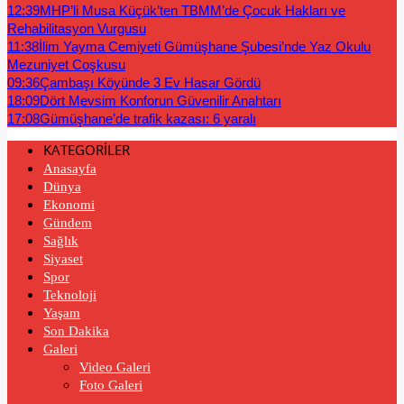
12:39
MHP’li Musa Küçük’ten TBMM’de Çocuk Hakları ve
Rehabilitasyon Vurgusu
11:38
İlim Yayma Cemiyeti Gümüşhane Şubesi’nde Yaz Okulu
Mezuniyet Coşkusu
09:36
Çambaşı Köyünde 3 Ev Hasar Gördü
18:09
Dört Mevsim Konforun Güvenilir Anahtarı
17:08
Gümüşhane’de trafik kazası: 6 yaralı
KATEGORİLER
Anasayfa
Dünya
Ekonomi
Gündem
Sağlık
Siyaset
Spor
Teknoloji
Yaşam
Son Dakika
Galeri
Video Galeri
Foto Galeri