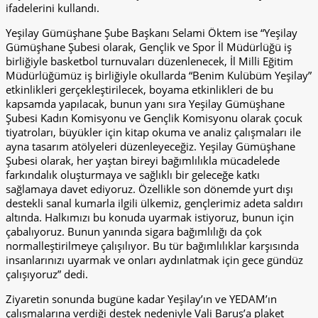
ifadelerini kullandı.
Yeşilay Gümüşhane Şube Başkanı Selami Öktem ise “Yeşilay
Gümüşhane Şubesi olarak, Gençlik ve Spor İl Müdürlüğü iş
birliğiyle basketbol turnuvaları düzenlenecek, İl Milli Eğitim
Müdürlüğümüz iş birliğiyle okullarda “Benim Kulübüm Yeşilay”
etkinlikleri gerçekleştirilecek, boyama etkinlikleri de bu
kapsamda yapılacak, bunun yanı sıra Yeşilay Gümüşhane
Şubesi Kadın Komisyonu ve Gençlik Komisyonu olarak çocuk
tiyatroları, büyükler için kitap okuma ve analiz çalışmaları ile
ayna tasarım atölyeleri düzenleyeceğiz. Yeşilay Gümüşhane
Şubesi olarak, her yaştan bireyi bağımlılıkla mücadelede
farkındalık oluşturmaya ve sağlıklı bir geleceğe katkı
sağlamaya davet ediyoruz. Özellikle son dönemde yurt dışı
destekli sanal kumarla ilgili ülkemiz, gençlerimiz adeta saldırı
altında. Halkımızı bu konuda uyarmak istiyoruz, bunun için
çabalıyoruz. Bunun yanında sigara bağımlılığı da çok
normalleştirilmeye çalışılıyor. Bu tür bağımlılıklar karşısında
insanlarınızı uyarmak ve onları aydınlatmak için gece gündüz
çalışıyoruz” dedi.
Ziyaretin sonunda bugüne kadar Yeşilay’ın ve YEDAM’ın
çalışmalarına verdiği destek nedeniyle Vali Baruş’a plaket