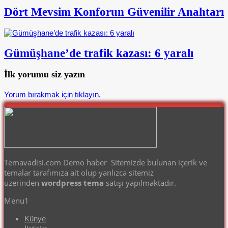
Dört Mevsim Konforun Güvenilir Anahtarı
Gümüşhane’de trafik kazası: 6 yaralı
İlk yorumu siz yazın
Yorum bırakmak için tıklayın.
Temavadisi.com Demo haber Sitemizde bulunan içerik ve
temalar tarafımıza ait olup yanlızca sitemiz
üzerinden
wordpress tema
satışı yapılmaktadır.
Menu1
Künye