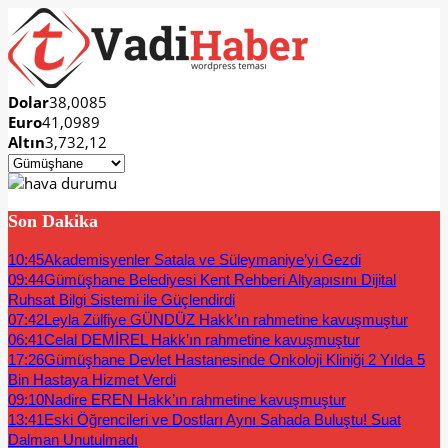
Dolar
38,0085
Euro
41,0989
Altın
3,732,12
Son Dakika
10:45
Akademisyenler Satala ve Süleymaniye’yi Gezdi
09:44
Gümüşhane Belediyesi Kent Rehberi Altyapısını Dijital
Ruhsat Bilgi Sistemi ile Güçlendirdi
07:42
Leyla Zülfiye GÜNDÜZ Hakk’ın rahmetine kavuşmuştur
06:41
Celal DEMİREL Hakk’ın rahmetine kavuşmuştur
17:26
Gümüşhane Devlet Hastanesinde Onkoloji Kliniği 2 Yılda 5
Bin Hastaya Hizmet Verdi
09:10
Nadire EREN Hakk’ın rahmetine kavuşmuştur
13:41
Eski Öğrencileri ve Dostları Aynı Sahada Buluştu! Suat
Dalman Unutulmadı