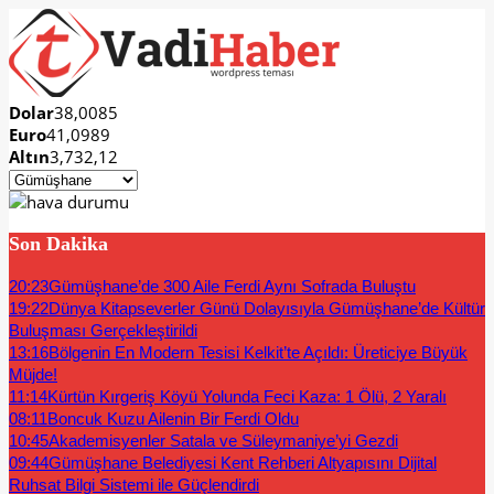
Dolar
38,0085
Euro
41,0989
Altın
3,732,12
Son Dakika
20:23
Gümüşhane’de 300 Aile Ferdi Aynı Sofrada Buluştu
19:22
Dünya Kitapseverler Günü Dolayısıyla Gümüşhane’de Kültür
Buluşması Gerçekleştirildi
13:16
Bölgenin En Modern Tesisi Kelkit’te Açıldı: Üreticiye Büyük
Müjde!
11:14
Kürtün Kırgeriş Köyü Yolunda Feci Kaza: 1 Ölü, 2 Yaralı
08:11
Boncuk Kuzu Ailenin Bir Ferdi Oldu
10:45
Akademisyenler Satala ve Süleymaniye’yi Gezdi
09:44
Gümüşhane Belediyesi Kent Rehberi Altyapısını Dijital
Ruhsat Bilgi Sistemi ile Güçlendirdi