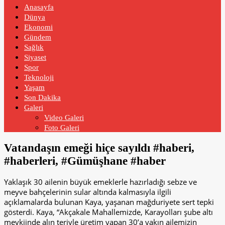
Anasayfa
Dünya
Ekonomi
Gündem
Sağlık
Siyaset
Spor
Teknoloji
Yaşam
Son Dakika
Galeri
Video Galeri
Foto Galeri
Vatandaşın emeği hiçe sayıldı #haberi,
#haberleri, #Gümüşhane #haber
Yaklaşık 30 ailenin büyük emeklerle hazırladığı sebze ve
meyve bahçelerinin sular altında kalmasıyla ilgili
açıklamalarda bulunan Kaya, yaşanan mağduriyete sert tepki
gösterdi. Kaya, “Akçakale Mahallemizde, Karayolları şube altı
mevkiinde alın teriyle üretim yapan 30’a yakın ailemizin