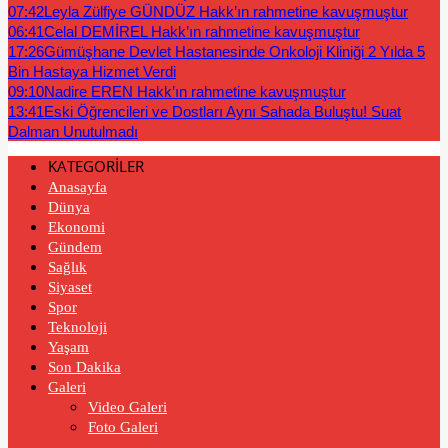
07:42
Leyla Zülfiye GÜNDÜZ Hakk’ın rahmetine kavuşmuştur
06:41
Celal DEMİREL Hakk’ın rahmetine kavuşmuştur
17:26
Gümüşhane Devlet Hastanesinde Onkoloji Kliniği 2 Yılda 5
Bin Hastaya Hizmet Verdi
09:10
Nadire EREN Hakk’ın rahmetine kavuşmuştur
13:41
Eski Öğrencileri ve Dostları Aynı Sahada Buluştu! Suat
Dalman Unutulmadı
KATEGORİLER
Anasayfa
Dünya
Ekonomi
Gündem
Sağlık
Siyaset
Spor
Teknoloji
Yaşam
Son Dakika
Galeri
Video Galeri
Foto Galeri