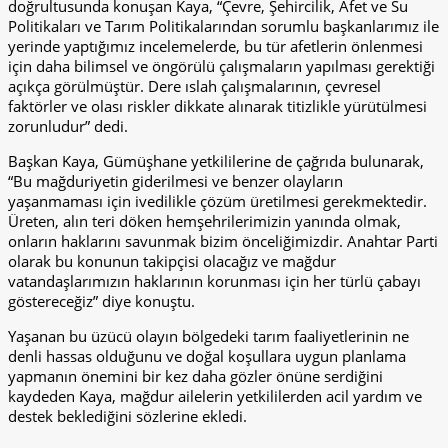
doğrultusunda konuşan Kaya, “Çevre, Şehircilik, Afet ve Su
Politikaları ve Tarım Politikalarından sorumlu başkanlarımız ile
yerinde yaptığımız incelemelerde, bu tür afetlerin önlenmesi
için daha bilimsel ve öngörülü çalışmaların yapılması gerektiği
açıkça görülmüştür. Dere ıslah çalışmalarının, çevresel
faktörler ve olası riskler dikkate alınarak titizlikle yürütülmesi
zorunludur” dedi.
Başkan Kaya, Gümüşhane yetkililerine de çağrıda bulunarak,
“Bu mağduriyetin giderilmesi ve benzer olayların
yaşanmaması için ivedilikle çözüm üretilmesi gerekmektedir.
Üreten, alın teri döken hemşehrilerimizin yanında olmak,
onların haklarını savunmak bizim önceliğimizdir. Anahtar Parti
olarak bu konunun takipçisi olacağız ve mağdur
vatandaşlarımızın haklarının korunması için her türlü çabayı
göstereceğiz” diye konuştu.
Yaşanan bu üzücü olayın bölgedeki tarım faaliyetlerinin ne
denli hassas olduğunu ve doğal koşullara uygun planlama
yapmanın önemini bir kez daha gözler önüne serdiğini
kaydeden Kaya, mağdur ailelerin yetkililerden acil yardım ve
destek beklediğini sözlerine ekledi.