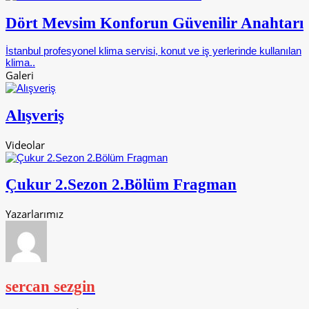
Dört Mevsim Konforun Güvenilir Anahtarı
İstanbul profesyonel klima servisi, konut ve iş yerlerinde kullanılan
klima..
Galeri
Alışveriş
Videolar
Çukur 2.Sezon 2.Bölüm Fragman
Yazarlarımız
sercan sezgin