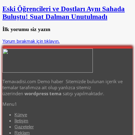
Eski Öğrencileri ve Dostları Aynı Sahada
Buluştu! Suat Dalman Unutulmadı
İlk yorumu siz yazın
Yorum bırakmak için tıklayın.
Temavadisi.com Demo haber Sitemizde bulunan içerik ve
temalar tarafımıza ait olup yanlızca sitemiz
üzerinden
wordpress tema
satışı yapılmaktadır.
Menu1
Künye
İletişim
Gazeteler
Reklam